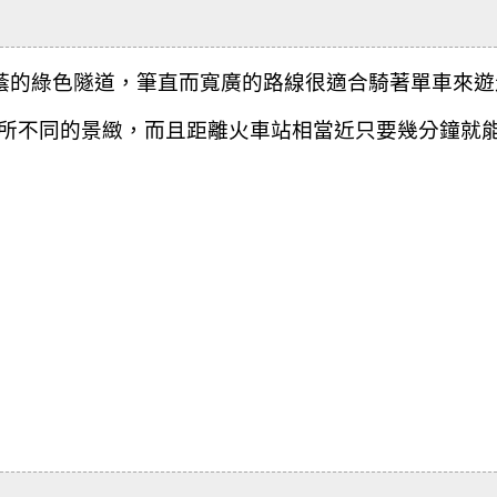
成蔭的綠色隧道，筆直而
寬廣的路線很適合騎著單車來遊
所不同的景緻，而且距離火車站相當近只要幾分鐘就