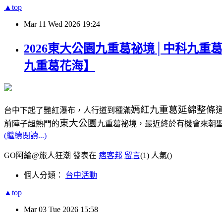
▲top
Mar
11
Wed
2026
19:24
2026東大公園九重葛祕境│中科九
九重葛花海】
嫣紅九重葛延綿整條
台中下起了艷紅瀑布，人行道到種滿
東大公園
前陣子超熱門的
九重葛祕境，最近終於有機會來朝
(繼續閱讀...)
GO阿綸@旅人狂潮 發表在
痞客邦
留言
(1)
人氣(
)
個人分類：
台中活動
▲top
Mar
03
Tue
2026
15:58