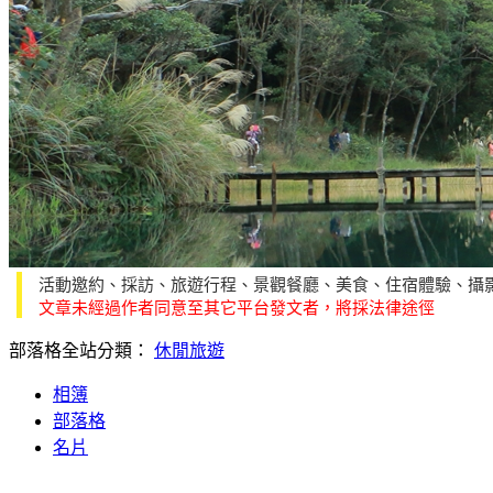
活動邀約、採訪、旅遊行程、景觀餐廳、美食、住宿體驗、攝
文章未經過作者同意至其它平台發文者，將採法律途徑
部落格全站分類：
休閒旅遊
相簿
部落格
名片