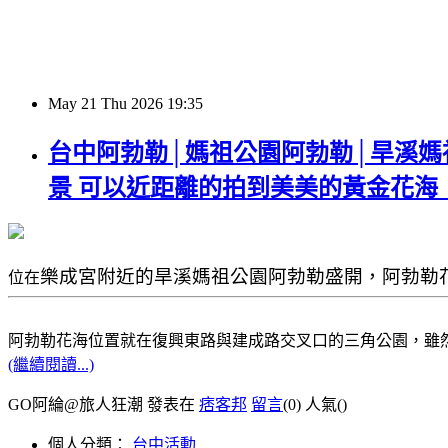
May
21
Thu
2026
19:35
台中阿勃勒│媽祖公園阿勃勒│旱溪媽
景 可以近距離的拍到美美的黃金花海
樂成宮附近的
旱溪媽祖公園
阿勃勒盛開，阿勃勒
位在
阿勃勒花海位置就在復興東路與建成路交叉口的三角公園，雖
(繼續閱讀...)
GO阿綸@旅人狂潮 發表在
痞客邦
留言
(0)
人氣(
)
個人分類：
台中活動