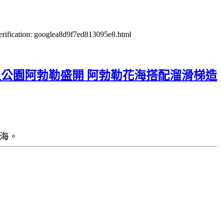
verification: googlea8d9f7ed813095e8.html
公園阿勃勒盛開 阿勃勒花海搭配溜滑梯造
海。