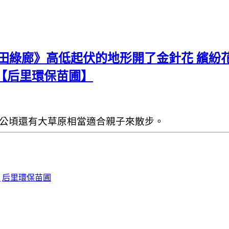
花田綠廊》高低起伏的地形開了金針花 繽紛
【后里環保苗圃】
6公頃還有大草原
相當適合親子來散步。
園
后里環保苗圃