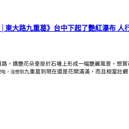
重葛│東大路九重葛》台中下起了艷紅瀑布 
道路，嬌艷花朵垂掛於石墻上形成一幅艷麗風景，想賞
九重葛到現在還是花開滿滿，而且相當壯觀
聖啦，沒想到