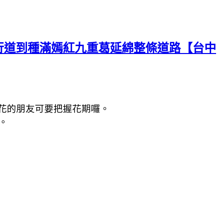
人行道到種滿嫣紅九重葛延綿整條道路【台中
花的朋友可要把握花期囉。
。