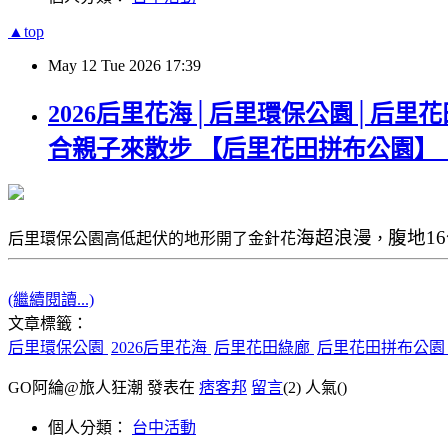
▲top
May
12
Tue
2026
17:39
2026后里花海│后里環保公園│后里
合親子來散步 【后里花田拼布公園】
海超浪漫
腹地
1
后里環保公園高低起伏的地形開了金針花
，
(繼續閱讀...)
文章標籤：
后里環保公園
2026后里花海
后里花田綠廊
后里花田拼布公
GO阿綸@旅人狂潮 發表在
痞客邦
留言
(2)
人氣(
)
個人分類：
台中活動