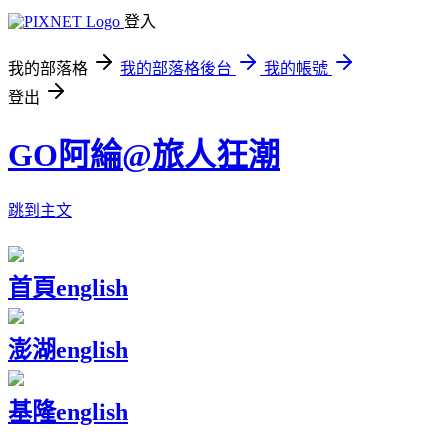
登入
我的部落格
我的部落格後台
我的帳號
登出
GO阿綸@旅人狂潮
跳到主文
首頁
english
澎湖
english
基隆
english