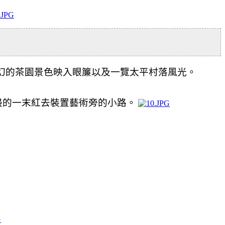
幻的茶園景色映入眼簾以及
一覽太平村落風光。
邊的一末紅去裝置藝術旁的小路。