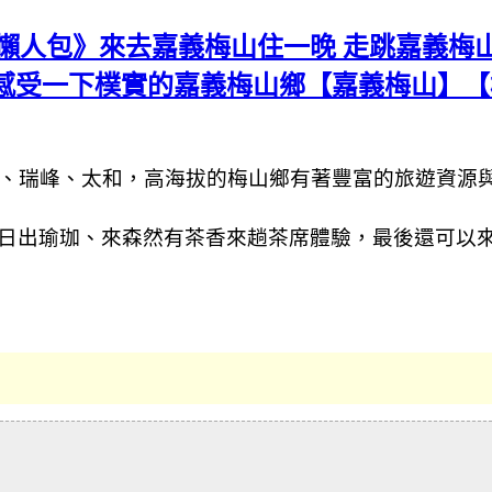
懶人包》來去嘉義梅山住一晚 走跳嘉義梅
感受一下樸實的嘉義梅山鄉【嘉義梅山】【
里、瑞峰、太和，高海拔的梅山鄉有著豐富的旅遊資源
日出瑜珈、來森然有茶香來趟茶席體驗，最後還可以