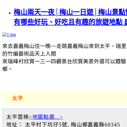
梅山兩天一夜│梅山一日遊│梅山景點
有哪些好玩、好吃且有趣的旅遊地點 
來去嘉義梅山住一晚~~走跳嘉義梅山來到太平、瑞
的竹編藝術品天上人間
來瑞峰村欣賞一三一四觀景台欣賞美景外還可以體驗
鄉。
太平
太平雲梯
<地圖點選...>
地址： 太平村下坑仔5號, 梅山鄉嘉義縣60345