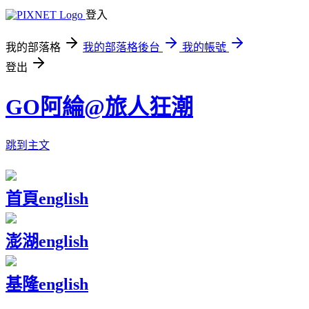
登入
我的部落格
我的部落格後台
我的帳號
登出
GO阿綸@旅人狂潮
跳到主文
首頁
english
澎湖
english
基隆
english