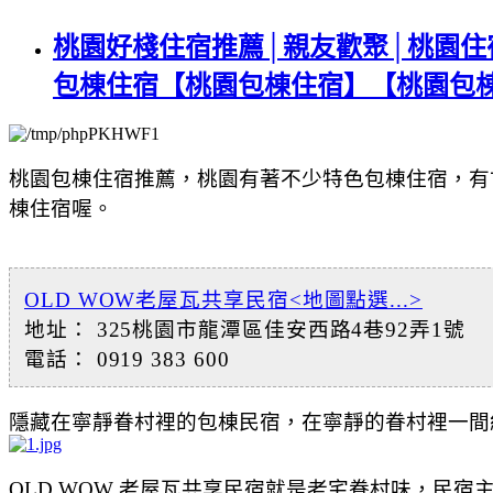
桃園好棧住宿推薦│親友歡聚│桃園住
包棟住宿【桃園包棟住宿】【桃園包
桃園包棟住宿推薦，桃園有著不少特色包棟住宿，有
棟住宿喔。
OLD WOW老屋瓦共享民宿
<地圖點選...>
地址： 325桃園市龍潭區佳安西路4巷92弄1號
電話： 0919 383 600
隱藏在寧靜眷村裡的包棟民宿，在寧靜的眷村裡
一間
OLD WOW 老屋瓦共享民宿就是老宅
眷村味，民宿