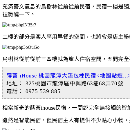
充滿藝文氣息的烏樹林從前從前民宿，民宿一樓是
獨
裡微醺一下。
二
樓的部分是客人享用早餐的空間，也將會是店主舉
烏樹林從前從前
三四樓就為旅人住宿空間，
五間完全
蒔薈 iHouse 桃園龍潭大溪包棟民宿
<地圖點選...
地址： 325桃園市龍潭區中興路63巷68弄70號
電話： 0975 539 885
相當新奇的
蒔薈ihouse民宿，一間
說完全無接觸的智
雖然是
智能民宿，但民宿主人有提供不少貼心小物，