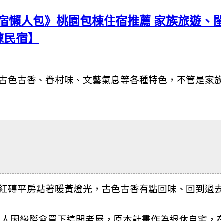
宿懶人包》桃園包棟住宿推薦 家族旅遊、
棟民宿】
古色古香、眷村味、文藝氣息等各種特色
，不管是家
紅磚平房點著暖黃燈光，古色古香有點回味、回到過
主人
因緣際會買下這間老屋，原本計畫作為退休自宅，