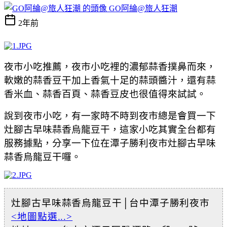
GO阿綸@旅人狂潮
2年前
夜市小吃推薦，夜市小吃裡的濃郁蒜香撲鼻而來，
軟嫩的
蒜香豆干加上香氣十足的
蒜頭醬汁，還有
蒜
香
米血、蒜香百頁、蒜香豆皮也很值得來試試。
說到夜市小吃，有一家時不時到夜市總是會買一下
灶腳古早味蒜香烏龍豆干，這家小吃其實全台都有
服務據點，分享一下位在潭子勝利夜市
灶腳古早味
蒜香烏龍豆干囉。
灶腳古早味蒜香烏龍豆干│台中潭子勝利夜市
<地圖點選...>