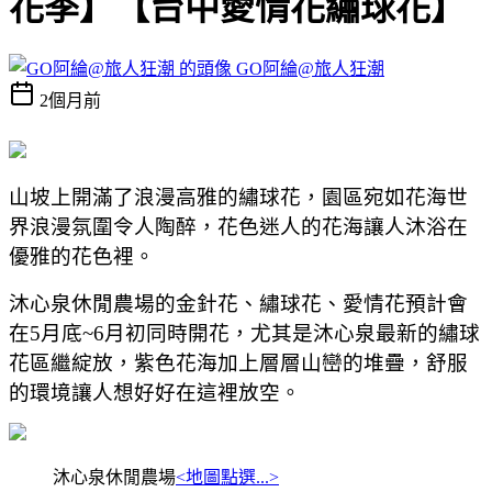
花季】【台中愛情花繡球花】
GO阿綸@旅人狂潮
2個月前
山坡上開滿了浪漫高雅的
繡球花，
園區宛如花海世
界浪漫氛圍令人陶醉，花色迷人的花海讓人
沐浴在
優雅的花色
裡。
沐心泉休閒農場的金針花、繡球花、愛情花預計會
在5月底~6月初同時開花，尤其是沐心泉最新的繡球
花區繼綻放，紫色花海加上
層層山巒的堆疊，舒服
的環境讓人想好好在這裡放空。
沐心泉休閒農場
<地圖點選...>