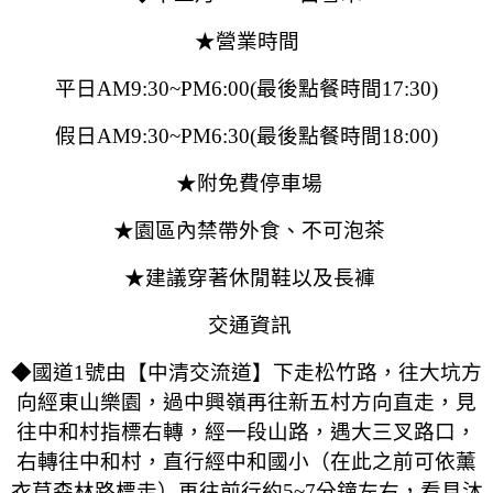
★營業時間
平日AM9:30~PM6:00(最後點餐時間17:30)
假日AM9:30~PM6:30(最後點餐時間18:00)
★附免費停車場
★園區內禁帶外食、不可泡茶
★建議穿著休閒鞋以及長褲
交通資訊
◆國道1號由【中清交流道】下走松竹路，往大坑方
向經東山樂園，過中興嶺再往新五村方向直走，見
往中和村指標右轉，經一段山路，遇大三叉路口，
右轉往中和村，直行經中和國小（在此之前可依薰
衣草森林路標走）再往前行約5~7分鐘左右，看見沐