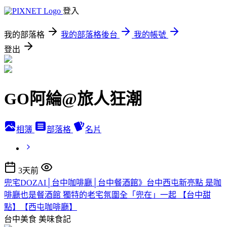
登入
我的部落格
我的部落格後台
我的帳號
登出
GO阿綸@旅人狂潮
相簿
部落格
名片
3天前
兜宅DOZAI│台中咖啡廳│台中餐酒館》台中西屯新亮點 是咖
啡廳也是餐酒館 獨特的老宅氛圍全「兜在」一起 【台中甜
點】【西屯咖啡廳】
台中美食
美味食記