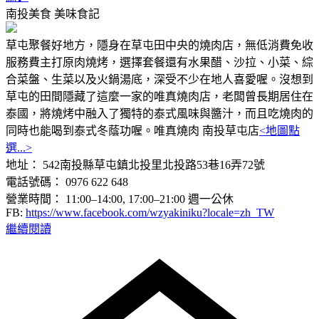
南投美食
美味食記
草屯聚餐好地方，隱身在草屯田中央的燒肉店，無低消費免收
服務費主打原肉燒烤，選擇套餐還有水果醋、沙拉、小菜、綜
合菜盤、生菜以及火鍋湯底，深受不少在地人喜愛喔。沒想到
草屯的田間隱藏了這麼一家的唯真燒肉店，老闆曾長期居住在
泰國，將燒烤中融入了獨特的泰式風味與醬汁，而且吃燒肉的
同時也能喝到泰式冬蔭功喔。唯真燒肉 南投草屯店
<地圖點
選...>
地址： 542南投縣草屯鎮北投里北投路53巷16弄72號
電話號碼： 0976 622 648
營業時間： 11:00–14:00, 17:00–21:00 週一公休
FB:
https://www.facebook.com/wzyakiniku?locale=zh_TW
繼續閱讀