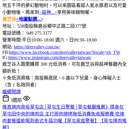
地五千坪的夢幻動物村，可以來園區看超人氣水豚君以及可愛
小動物後，再來到
<菇神...>
享用美味鍋物喔。
鹿芝谷
<地圖點選...>
地址： 558南投縣鹿谷鄉中正路二段377號
電話號碼： 049 275 3377
營業時間:平日10:00–18:00 週六、日09:30–18:00
網站:
https://deervalley.com.tw/
FB:
https://www.facebook.com/deervalleytaiwan/?locale=zh_TW
IG:
https://www.instagram.com/deervalleytaiwan/
鹿芝谷入園需購買 300 元低消券，可在鹿芝谷與菇神餐廳內全
額折抵！
※免低消資格：南投縣居民、6 歲以下兒童、身心障礙人士
（含 1 名陪同者）
繼續閱讀
3週前
唯真燒肉南投草屯店│草屯生日聚餐│草屯餐廳推薦》隱身在
草屯田中央的燒肉店 主打原肉燒烤無低消費免收服務費 吃燒
肉套餐還能喝到泰式冬蔭功喔【草屯家庭聚餐】【草屯燒肉推
薦】