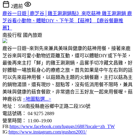
2週前
鹿谷一日遊│鹿芝谷│雞王涮涮鍋點》來吃菇神 雞王涮涮鍋 鹿
芝谷看小動物、體驗DIY、下午茶 【菇神】【鹿谷餐廳推
薦】
南投行程
國內旅遊
鹿谷一日遊~來到先來兼具美味與健康的菇神用餐，接著來鹿
芝谷來與可愛小動物近距離互動，還可以體驗DIY或下午茶，
最後再來主打「鮮」的雞王涮涮鍋，品嘗手切冷藏文昌雞，好
好體驗一場放鬆身心的療癒之旅。首先如果是中午左右到的話
可以先來菇神用餐，以菇類為主題的火鍋餐廳，主打以菇為主
的鍋物湯頭，還有現炒、甜點等，沒有低消用餐不限時，兼具
美味與健康的菇食餐飲，非常適合三五好友一起來用餐喔。菇
神鹿谷店
<地圖點選...>
地址： 558南投縣鹿谷鄉中正路二段350號
電話號碼： 04 9275 2889
營業時間： 11:00–19:00
FB:
https://www.facebook.com/lugugs1688?locale=zh_TW
IG:
https://www.instagram.com/gushen2001/