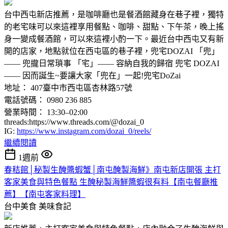
台中西屯新店推薦，是咖啡廳也是餐酒館藏身在巷子裡，獨特
的老宅味可以來這裡享用餐點、咖啡、甜點、下午茶，晚上搖
身一變成餐酒館，可以來這裡小酌一下。最近台中西屯又有新
開的店家，地點就位在西屯區的巷子裡，兜宅DOZAI 「兜」
—— 兜攏日常瑣事 「宅」—— 容納自我的歸宿 ​​兜宅 DOZAI
—— 因而誕生~要讓大家「兜在」一起!兜宅DoZai
地址： 407臺中市西屯區杏林路57號
電話號碼： 0980 236 885
營業時間： 13:30–02:00
threads:https://www.threads.com/@dozai_0
IG:
https://www.instagram.com/dozai_0/reels/
繼續閱讀
1週前
春秸館│秘製生醃醬蝦蟹│南屯醃製海鮮》南屯新店開張 主打
客家美食與特色餐點 生醃秘製海鮮醬蝦很有料【南屯餐廳推
薦】【南屯客家料理】
台中美食
美味食記