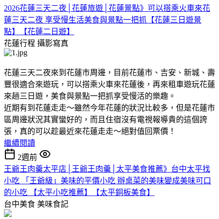
2026花蓮三天二夜│花蓮旅遊│花蓮景點》可以搭乘火車來花
蓮三天二夜 享受慢生活美食與景點一把抓【花蓮三日遊景
點】【花蓮二日遊】
花蓮行程
攝影寫真
花蓮三天二夜來到花蓮市周邊，目前花蓮市、吉安、新城、壽
豐很適合來遊玩，可以搭乘火車來花蓮後，再來租車遊玩花蓮
來趟三日遊，美食與景點一把抓享受慢活的樂趣。
近期有到花蓮走走～雖然今年花蓮的狀況比較多，但是花蓮市
區周邊狀況其實蠻好的，而且住宿沒有電視報導貴的這個誇
張，真的可以趁最近來花蓮走走～絕對值回票價！
繼續閱讀
2週前
王爺王肉羹太平店│王爺王肉羹│太平美食推薦》台中太平找
小吃 「王爺級」美味的平價小吃 辦桌菜的美味變成美味可口
的小吃 【太平小吃推薦】【太平銅板美食】
台中美食
美味食記