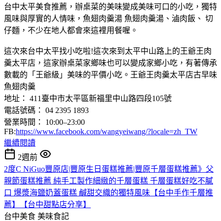
台中太平美食推薦，辦桌菜的美味變成美味可口的小吃，獨特
風味與厚實的人情味，魚翅肉羹湯 魚翅肉羹湯、滷肉飯、 切
仔麵，不少在地人都會來這裡用餐喔。
這次來台中太平找小吃啦!這次來到太平中山路上的王爺王肉
羹太平店，這家辦桌菜家鄉味也可以變成家鄉小吃，有著傳承
數載的「王爺級」美味的平價小吃。王爺王肉羹太平店古早味
魚翅肉羹
地址： 411臺中市太平區新福里中山路四段105號
電話號碼： 04 2395 1893
營業時間： 10:00–23:00
FB:
https://www.facebook.com/wangyeiwang/?locale=zh_TW
繼續閱讀
2週前
2度C NiGuo豐原店|豐原生日蛋糕推薦|豐原千層蛋糕推薦》父
親節蛋糕推薦 純手工製作細緻的千層蛋糕 千層蛋糕好吃不膩
口 爆漿海鹽奶蓋蛋糕 鹹甜交織的獨特風味【台中手作千層推
薦】【台中甜點店分享】
台中美食
美味食記