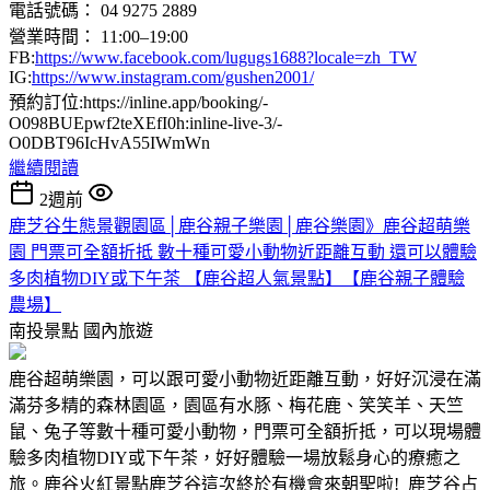
電話號碼： 04 9275 2889
營業時間： 11:00–19:00
FB:
https://www.facebook.com/lugugs1688?locale=zh_TW
IG:
https://www.instagram.com/gushen2001/
預約訂位:https://inline.app/booking/-
O098BUEpwf2teXEfI0h:inline-live-3/-
O0DBT96IcHvA55IWmWn
繼續閱讀
2週前
鹿芝谷生態景觀園區│鹿谷親子樂園│鹿谷樂園》鹿谷超萌樂
園 門票可全額折抵 數十種可愛小動物近距離互動 還可以體驗
多肉植物DIY或下午茶 【鹿谷超人氣景點】【鹿谷親子體驗
農場】
南投景點
國內旅遊
鹿谷超萌樂園，可以跟可愛小動物近距離互動，好好沉浸在滿
滿芬多精的森林園區，園區有水豚、梅花鹿、笑笑羊、天竺
鼠、兔子等數十種可愛小動物，門票可全額折抵，可以現場體
驗多肉植物DIY或下午茶，好好體驗一場放鬆身心的療癒之
旅。鹿谷火紅景點鹿芝谷這次終於有機會來朝聖啦! 鹿芝谷占