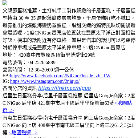
父親節蛋糕推薦，主打純手工製作細緻的千層蛋糕，千層蛋糕
堅持由 30 至 35 層超薄餅皮層層堆疊，千層蛋糕好吃不膩口，
還有推出的爆漿海鹽奶蓋蛋糕，鹹甜交織的獨特風味切開後還
會爆漿喔。2度CNiGuo豐原店位置就在豐原太平洋正對面相當
好認，機車的話附近有停車格，如果是汽車的話則可以考慮停
附近停車場或是豐原太平洋的停車場。2度CNiGuo豐原店
地址： 420臺中市豐原區頂街里博愛街29號
電話號碼： 04 2526 6889
營業時間： 12:30–20:00 週一公休
FB:
https://www.facebook.com/2NiGuo?locale=zh_TW
IG:
https://www.instagram.com/2niguo/
https://linktr.ee/niguo
各間分店的資訊
后里生日蛋糕分享/后里千層蛋糕推薦 后里店Google商家：2度
C NiGuo 后里店 421臺中市后里區后里里復興街63號
<地圖點
選...>
南屯生日蛋糕心得/南屯千層蛋糕分享 向上店Google商家：2度
C NiGuo 向上店 408臺中市南屯區三厝里向上路三段61之3號1
樓
<地圖點選...>