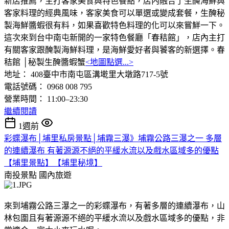
新店推薦，主打客家美食與特色餐點，店內融合了生醃海鮮與
客家料理的經典風味，客家美食可以單選或變成套餐，生醃秘
製海鮮醬蝦很有料，如果喜歡特色料理的化可以來嘗鮮一下。
這次來到台中南屯新開的一家特色餐廳「春秸館」，店內主打
有關客家跟醃製海鮮料理，是海鮮愛好者與饕客的新選擇。春
秸館 │秘製生醃醬蝦蟹
<地圖點選...>
地址： 408臺中市南屯區溝墘里大墩路717-5號
電話號碼： 0968 008 795
營業時間： 11:00–23:30
繼續閱讀
1週前
彩蝶瀑布│埔里私房景點│埔霧三瀑》埔霧公路三瀑之一 多層
的連續瀑布 有著源源不絕的平緩水流以及戲水區域多的優點
【埔里景點】【埔里秘境】
南投景點
國內旅遊
來到埔霧公路三瀑之一的彩蝶瀑布，有著多層的連續瀑布，山
林包圍且有著源源不絕的平緩水流以及戲水區域多的優點，非