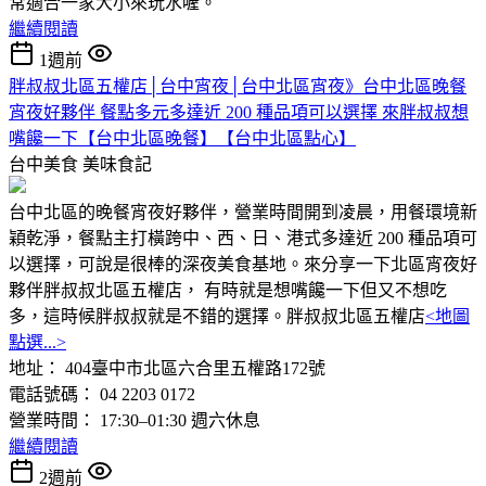
常適合一家大小來玩水喔。
繼續閱讀
1週前
胖叔叔北區五權店│台中宵夜│台中北區宵夜》台中北區晚餐
宵夜好夥伴 餐點多元多達近 200 種品項可以選擇 來胖叔叔想
嘴饞一下【台中北區晚餐】【台中北區點心】
台中美食
美味食記
台中北區的晚餐宵夜好夥伴，營業時間開到凌晨，用餐環境新
穎乾淨，餐點主打橫跨中、西、日、港式多達近 200 種品項可
以選擇，可說是很棒的深夜美食基地。來分享一下北區宵夜好
夥伴胖叔叔北區五權店， 有時就是想嘴饞一下但又不想吃
多，這時候胖叔叔就是不錯的選擇。胖叔叔北區五權店
<地圖
點選...>
地址： 404臺中市北區六合里五權路172號
電話號碼： 04 2203 0172
營業時間： 17:30–01:30 週六休息
繼續閱讀
2週前