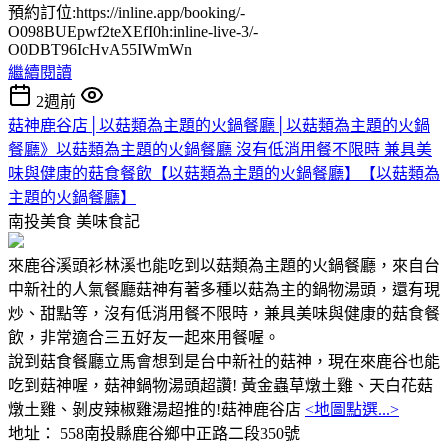
預約訂位:https://inline.app/booking/-
O098BUEpwf2teXEfI0h:inline-live-3/-
O0DBT96IcHvA55IWmWn
繼續閱讀
2週前
菇神鹿谷店│以菇類為主題的火鍋餐廳│以菇類為主題的火鍋
餐廳》以菇類為主題的火鍋餐廳 沒有低消用餐不限時 兼具美
味與健康的菇食餐飲【以菇類為主題的火鍋餐廳】【以菇類為
主題的火鍋餐廳】
南投美食
美味食記
來鹿谷溪頭衫林溪也能吃到以菇類為主題的火鍋餐廳，來自台
中新社的人氣餐廳菇神有著多種以菇為主的鍋物湯頭，還有現
炒、甜點等，沒有低消用餐不限時，兼具美味與健康的菇食餐
飲，非常適合三五好友一起來用餐喔。
說到菇食餐廳立馬會想到是台中新社的菇神，現在來鹿谷也能
吃到菇神喔，菇神鍋物湯頭超讚! 黃金蟲草燉土雞、天白花菇
燉土雞、剝皮辣椒雞湯超推的!菇神鹿谷店
<地圖點選...>
地址： 558南投縣鹿谷鄉中正路二段350號