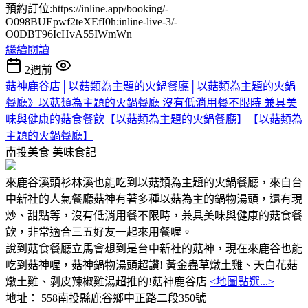
預約訂位:https://inline.app/booking/-
O098BUEpwf2teXEfI0h:inline-live-3/-
O0DBT96IcHvA55IWmWn
繼續閱讀
2週前
菇神鹿谷店│以菇類為主題的火鍋餐廳│以菇類為主題的火鍋
餐廳》以菇類為主題的火鍋餐廳 沒有低消用餐不限時 兼具美
味與健康的菇食餐飲【以菇類為主題的火鍋餐廳】【以菇類為
主題的火鍋餐廳】
南投美食
美味食記
來鹿谷溪頭衫林溪也能吃到以菇類為主題的火鍋餐廳，來自台
中新社的人氣餐廳菇神有著多種以菇為主的鍋物湯頭，還有現
炒、甜點等，沒有低消用餐不限時，兼具美味與健康的菇食餐
飲，非常適合三五好友一起來用餐喔。
說到菇食餐廳立馬會想到是台中新社的菇神，現在來鹿谷也能
吃到菇神喔，菇神鍋物湯頭超讚! 黃金蟲草燉土雞、天白花菇
燉土雞、剝皮辣椒雞湯超推的!菇神鹿谷店
<地圖點選...>
地址： 558南投縣鹿谷鄉中正路二段350號