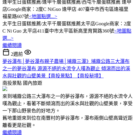
逢甲生日蛋糕推薦/逢甲千層蛋糕推薦/西屯千層蛋糕推薦 逢甲
店Google商家：2度C NiGuo 逢甲店 407臺中市西屯區逢福里
福星路607號
<地圖點選...>
太平生日蛋糕推薦/太平千層蛋糕推薦太平店Google商家：2度
C Ni Guo 太平店411臺中市太平區新高里育賢路360號
<地圖點
選...>
繼續閱讀
2週前
夢谷瀑布│夢谷瀑布親子農場│埔霧三瀑》埔霧公路三大瀑布
之一的夢谷瀑布 源源不絕的水流令人嘆為觀止 傾瀉而出的溪
水與壯觀的山壁美景【南投景點】【南投秘境】
南投景點
國內旅遊
來到埔霧公路三大瀑布之一的夢谷瀑布，源源不絕的水流令人
嘆為觀止，看著不斷傾瀉而出的溪水與壯觀的山壁美景，享受
一下那山野景色的好地方。
舊地重遊來到位在南豐村的夢谷瀑布，瀑布兩側山壁高聳近距
離看更是壯觀。
繼續閱讀