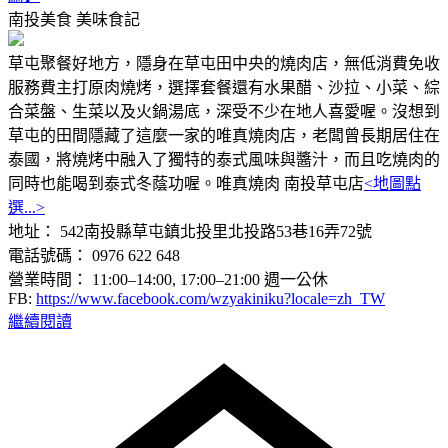
南投美食
美味食記
草屯聚餐好地方，隱身在草屯田中央的燒肉店，無低消費免收
服務費主打原肉燒烤，選擇套餐還有水果醋、沙拉、小菜、綜
合菜盤、生菜以及火鍋湯底，深受不少在地人喜愛喔。沒想到
草屯的田間隱藏了這麼一家的唯真燒肉店，老闆曾長期居住在
泰國，將燒烤中融入了獨特的泰式風味與醬汁，而且吃燒肉的
同時也能喝到泰式冬蔭功喔。唯真燒肉 南投草屯店
<地圖點
選...>
地址： 542南投縣草屯鎮北投里北投路53巷16弄72號
電話號碼： 0976 622 648
營業時間： 11:00–14:00, 17:00–21:00 週一公休
FB:
https://www.facebook.com/wzyakiniku?locale=zh_TW
繼續閱讀