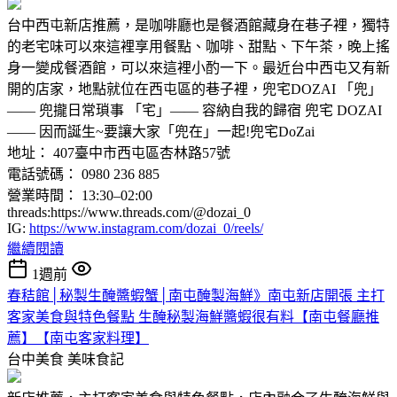
台中西屯新店推薦，是咖啡廳也是餐酒館藏身在巷子裡，獨特
的老宅味可以來這裡享用餐點、咖啡、甜點、下午茶，晚上搖
身一變成餐酒館，可以來這裡小酌一下。最近台中西屯又有新
開的店家，地點就位在西屯區的巷子裡，兜宅DOZAI 「兜」
—— 兜攏日常瑣事 「宅」—— 容納自我的歸宿 ​​兜宅 DOZAI
—— 因而誕生~要讓大家「兜在」一起!兜宅DoZai
地址： 407臺中市西屯區杏林路57號
電話號碼： 0980 236 885
營業時間： 13:30–02:00
threads:https://www.threads.com/@dozai_0
IG:
https://www.instagram.com/dozai_0/reels/
繼續閱讀
1週前
春秸館│秘製生醃醬蝦蟹│南屯醃製海鮮》南屯新店開張 主打
客家美食與特色餐點 生醃秘製海鮮醬蝦很有料【南屯餐廳推
薦】【南屯客家料理】
台中美食
美味食記