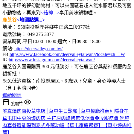
地五千坪的夢幻動物村，可以來園區看超人氣水豚君以及可愛
小動物後，再來到
<菇神...>
享用美味鍋物喔。
鹿芝谷
<地圖點選...>
地址： 558南投縣鹿谷鄉中正路二段377號
電話號碼： 049 275 3377
營業時間:平日10:00–18:00 週六、日09:30–18:00
網站:
https://deervalley.com.tw/
FB:
https://www.facebook.com/deervalleytaiwan/?locale=zh_TW
IG:
https://www.instagram.com/deervalleytaiwan/
鹿芝谷入園需購買 300 元低消券，可在鹿芝谷與菇神餐廳內全
額折抵！
※免低消資格：南投縣居民、6 歲以下兒童、身心障礙人士
（含 1 名陪同者）
繼續閱讀
3週前
唯真燒肉南投草屯店│草屯生日聚餐│草屯餐廳推薦》隱身在
草屯田中央的燒肉店 主打原肉燒烤無低消費免收服務費 吃燒
肉套餐還能喝到泰式冬蔭功喔【草屯家庭聚餐】【草屯燒肉推
薦】