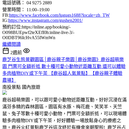
電話號碼： 04 9275 2889
營業時間： 11:00–19:00
FB:
https://www.facebook.com/lugugs1688?locale=zh_TW
IG:
https://www.instagram.com/gushen2001/
預約訂位:https://inline.app/booking/-
O098BUEpwf2teXEfI0h:inline-live-3/-
O0DBT96IcHvA55IWmWn
繼續閱讀
2週前
鹿芝谷生態景觀園區│鹿谷親子樂園│鹿谷樂園》鹿谷超萌樂
園 門票可全額折抵 數十種可愛小動物近距離互動 還可以體驗
多肉植物DIY或下午茶 【鹿谷超人氣景點】【鹿谷親子體驗
農場】
南投景點
國內旅遊
鹿谷超萌樂園，可以跟可愛小動物近距離互動，好好沉浸在滿
滿芬多精的森林園區，園區有水豚、梅花鹿、笑笑羊、天竺
鼠、兔子等數十種可愛小動物，門票可全額折抵，可以現場體
驗多肉植物DIY或下午茶，好好體驗一場放鬆身心的療癒之
旅。鹿谷火紅景點鹿芝谷這次終於有機會來朝聖啦! 鹿芝谷占