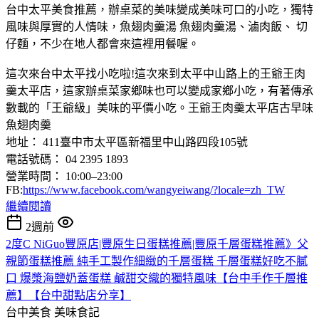
台中太平美食推薦，辦桌菜的美味變成美味可口的小吃，獨特
風味與厚實的人情味，魚翅肉羹湯 魚翅肉羹湯、滷肉飯、 切
仔麵，不少在地人都會來這裡用餐喔。
這次來台中太平找小吃啦!這次來到太平中山路上的王爺王肉
羹太平店，這家辦桌菜家鄉味也可以變成家鄉小吃，有著傳承
數載的「王爺級」美味的平價小吃。王爺王肉羹太平店古早味
魚翅肉羹
地址： 411臺中市太平區新福里中山路四段105號
電話號碼： 04 2395 1893
營業時間： 10:00–23:00
FB:
https://www.facebook.com/wangyeiwang/?locale=zh_TW
繼續閱讀
2週前
2度C NiGuo豐原店|豐原生日蛋糕推薦|豐原千層蛋糕推薦》父
親節蛋糕推薦 純手工製作細緻的千層蛋糕 千層蛋糕好吃不膩
口 爆漿海鹽奶蓋蛋糕 鹹甜交織的獨特風味【台中手作千層推
薦】【台中甜點店分享】
台中美食
美味食記