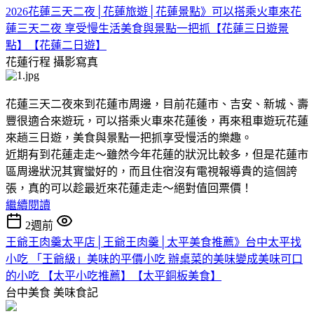
2026花蓮三天二夜│花蓮旅遊│花蓮景點》可以搭乘火車來花
蓮三天二夜 享受慢生活美食與景點一把抓【花蓮三日遊景
點】【花蓮二日遊】
花蓮行程
攝影寫真
花蓮三天二夜來到花蓮市周邊，目前花蓮市、吉安、新城、壽
豐很適合來遊玩，可以搭乘火車來花蓮後，再來租車遊玩花蓮
來趟三日遊，美食與景點一把抓享受慢活的樂趣。
近期有到花蓮走走～雖然今年花蓮的狀況比較多，但是花蓮市
區周邊狀況其實蠻好的，而且住宿沒有電視報導貴的這個誇
張，真的可以趁最近來花蓮走走～絕對值回票價！
繼續閱讀
2週前
王爺王肉羹太平店│王爺王肉羹│太平美食推薦》台中太平找
小吃 「王爺級」美味的平價小吃 辦桌菜的美味變成美味可口
的小吃 【太平小吃推薦】【太平銅板美食】
台中美食
美味食記