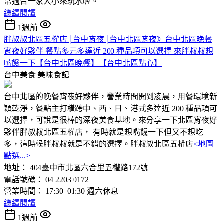
常適合一家大小來玩水喔。
繼續閱讀
1週前
胖叔叔北區五權店│台中宵夜│台中北區宵夜》台中北區晚餐
宵夜好夥伴 餐點多元多達近 200 種品項可以選擇 來胖叔叔想
嘴饞一下【台中北區晚餐】【台中北區點心】
台中美食
美味食記
台中北區的晚餐宵夜好夥伴，營業時間開到凌晨，用餐環境新
穎乾淨，餐點主打橫跨中、西、日、港式多達近 200 種品項可
以選擇，可說是很棒的深夜美食基地。來分享一下北區宵夜好
夥伴胖叔叔北區五權店， 有時就是想嘴饞一下但又不想吃
多，這時候胖叔叔就是不錯的選擇。胖叔叔北區五權店
<地圖
點選...>
地址： 404臺中市北區六合里五權路172號
電話號碼： 04 2203 0172
營業時間： 17:30–01:30 週六休息
繼續閱讀
1週前