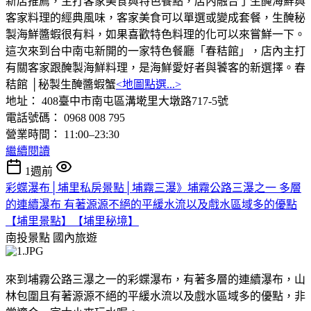
新店推薦，主打客家美食與特色餐點，店內融合了生醃海鮮與
客家料理的經典風味，客家美食可以單選或變成套餐，生醃秘
製海鮮醬蝦很有料，如果喜歡特色料理的化可以來嘗鮮一下。
這次來到台中南屯新開的一家特色餐廳「春秸館」，店內主打
有關客家跟醃製海鮮料理，是海鮮愛好者與饕客的新選擇。春
秸館 │秘製生醃醬蝦蟹
<地圖點選...>
地址： 408臺中市南屯區溝墘里大墩路717-5號
電話號碼： 0968 008 795
營業時間： 11:00–23:30
繼續閱讀
1週前
彩蝶瀑布│埔里私房景點│埔霧三瀑》埔霧公路三瀑之一 多層
的連續瀑布 有著源源不絕的平緩水流以及戲水區域多的優點
【埔里景點】【埔里秘境】
南投景點
國內旅遊
來到埔霧公路三瀑之一的彩蝶瀑布，有著多層的連續瀑布，山
林包圍且有著源源不絕的平緩水流以及戲水區域多的優點，非