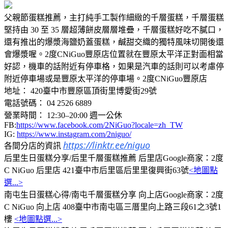
父親節蛋糕推薦，主打純手工製作細緻的千層蛋糕，千層蛋糕
堅持由 30 至 35 層超薄餅皮層層堆疊，千層蛋糕好吃不膩口，
還有推出的爆漿海鹽奶蓋蛋糕，鹹甜交織的獨特風味切開後還
會爆漿喔。2度CNiGuo豐原店位置就在豐原太平洋正對面相當
好認，機車的話附近有停車格，如果是汽車的話則可以考慮停
附近停車場或是豐原太平洋的停車場。2度CNiGuo豐原店
地址： 420臺中市豐原區頂街里博愛街29號
電話號碼： 04 2526 6889
營業時間： 12:30–20:00 週一公休
FB:
https://www.facebook.com/2NiGuo?locale=zh_TW
IG:
https://www.instagram.com/2niguo/
https://linktr.ee/niguo
各間分店的資訊
后里生日蛋糕分享/后里千層蛋糕推薦 后里店Google商家：2度
C NiGuo 后里店 421臺中市后里區后里里復興街63號
<地圖點
選...>
南屯生日蛋糕心得/南屯千層蛋糕分享 向上店Google商家：2度
C NiGuo 向上店 408臺中市南屯區三厝里向上路三段61之3號1
樓
<地圖點選...>