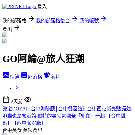
登入
我的部落格
我的部落格後台
我的帳號
登出
GO阿綸@旅人狂潮
相簿
部落格
名片
2天前
兜宅DOZAI│台中咖啡廳│台中餐酒館》台中西屯新亮點 是咖
啡廳也是餐酒館 獨特的老宅氛圍全「兜在」一起 【台中甜
點】【西屯咖啡廳】
台中美食
美味食記