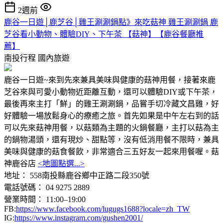
2週前
鹿谷一日遊│鹿芝谷│雞王涮涮鍋點》來吃菇神 雞王涮涮鍋 鹿
芝谷看小動物、體驗DIY、下午茶 【菇神】【鹿谷餐廳推
薦】
南投行程
國內旅遊
鹿谷一日遊~來到先來兼具美味與健康的菇神用餐，接著來鹿
芝谷來與可愛小動物近距離互動，還可以體驗DIY或下午茶，
最後再來主打「鮮」的雞王涮涮鍋，品嘗手切冷藏文昌雞，好
好體驗一場放鬆身心的療癒之旅。首先如果是中午左右到的話
可以先來菇神用餐，以菇類為主題的火鍋餐廳，主打以菇為主
的鍋物湯頭，還有現炒、甜點等，沒有低消用餐不限時，兼具
美味與健康的菇食餐飲，非常適合三五好友一起來用餐喔。菇
神鹿谷店
<地圖點選...>
地址： 558南投縣鹿谷鄉中正路二段350號
電話號碼： 04 9275 2889
營業時間： 11:00–19:00
FB:
https://www.facebook.com/lugugs1688?locale=zh_TW
IG:
https://www.instagram.com/gushen2001/