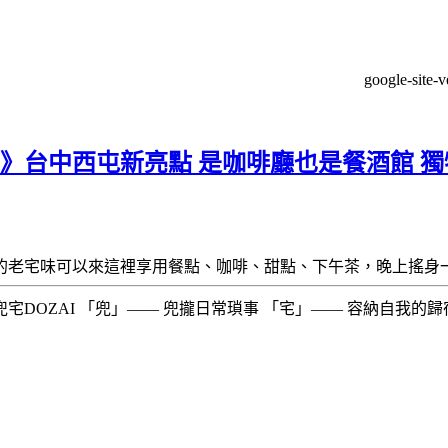
google-site-
館》台中西屯新亮點 是咖啡廳也是餐酒館 
的老宅味可以來這裡享用餐點、咖啡、甜點、下午茶，晚上搖身
ZAI 「兜」—— 兜攏日常瑣事 「宅」—— 容納自我的歸宿 ​​