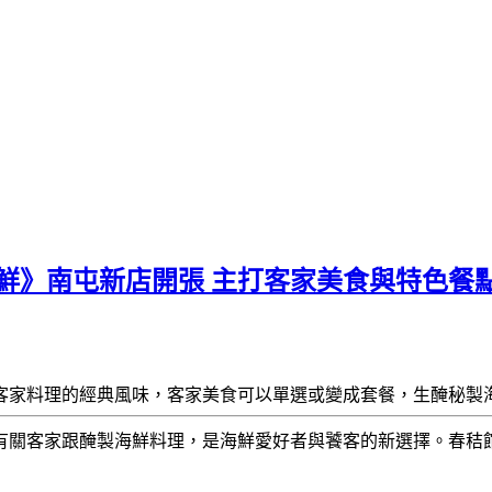
鮮》南屯新店開張 主打客家美食與特色餐
客家料理的經典風味，客家美食可以單選或變成套餐，生醃秘製
有關客家跟醃製海鮮料理，是海鮮愛好者與饕客的新選擇。春秸館