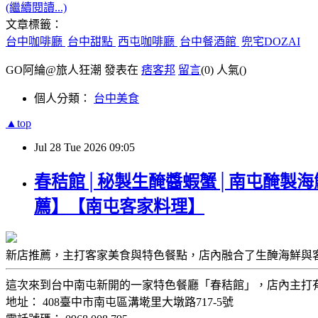
(繼續閱讀...)
文章標籤：
台中咖啡廳
台中甜點
西屯咖啡廳
台中餐酒館
兜宅DOZAI
GO阿綸@旅人狂潮 發表在
痞客邦
留言
(0)
人氣(
)
個人分類：
台中美食
▲top
Jul
28
Tue
2026
09:05
春秸館│秘製生醃醬蝦蟹│南屯醃製海
薦】【南屯客家料理】
新店推薦，主打客家美食與特色餐點，店內融合了生醃海鮮與
這次來到台中南屯新開的一家特色餐廳「春秸館」，店內主打
地址： 408臺中市南屯區溝墘里大墩路717-5號