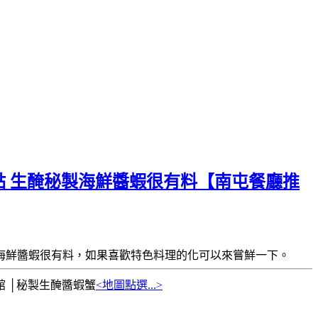
點 生醃秘製海鮮醬蝦很有料【南屯餐廳推
海鮮醬蝦很有料，如果喜歡特色料理的化可以來嘗鮮一下。
 │秘製生醃醬蝦蟹
<地圖點選...>