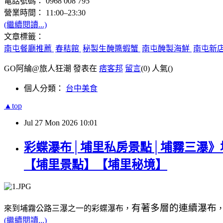
電話號碼： 0968 008 795
營業時間： 11:00–23:30
(繼續閱讀...)
文章標籤：
南屯餐廳推薦
春秸館
秘製生醃醬蝦蟹
南屯醃製海鮮
南屯新
GO阿綸@旅人狂潮 發表在
痞客邦
留言
(0)
人氣(
)
個人分類：
台中美食
▲top
Jul
27
Mon
2026
10:01
彩蝶瀑布│埔里私房景點│埔霧三瀑》
【埔里景點】【埔里秘境】
有著多層的連續瀑布
來到埔霧公路三瀑之一的彩蝶瀑布，
(繼續閱讀...)