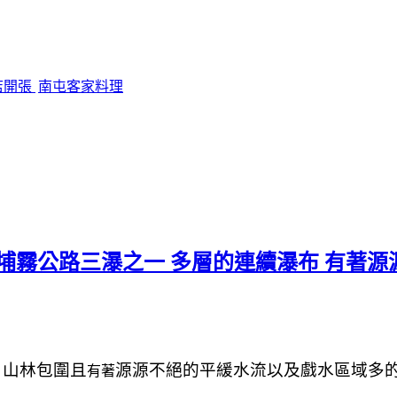
店開張
南屯客家料理
埔霧公路三瀑之一 多層的連續瀑布 有著
山林包圍且
源源不絕的
平緩
水流以及
戲水區域多
，
有著