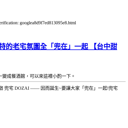
verification: googlea8d9f7ed813095e8.html
獨特的老宅氛圍全「兜在」一起 【台中甜
一變成餐酒館，可以來這裡小酌一下。
兜宅 DOZAI —— 因而誕生~要讓大家「兜在」一起!兜宅