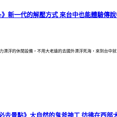
g Space》新一代的解壓方式 來台中也能體
中心，打造無重力漂浮的休閒設備，不用大老遠的去國外漂浮死海，來到
必去景點》大自然的鬼斧神工 彷彿在西部