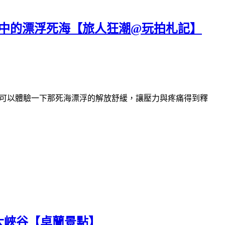
驗傳說中的漂浮死海【旅人狂潮@玩拍札記】
台中就可以體驗一下那死海漂浮的解放舒緩，讓壓力與疼痛得到釋
大峽谷【卓蘭景點】