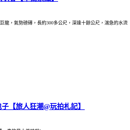
巨龍，氣勢磅礡，長約300多公尺，深達十餘公尺，湍急的水流
包子【旅人狂潮@玩拍札記】