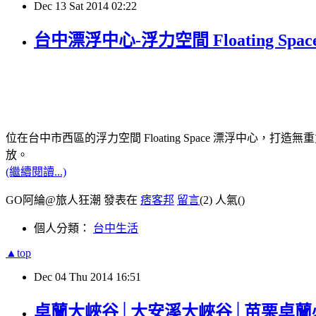
Dec
13
Sat
2014
02:22
台中漂浮中心-浮力空間 Floatin
位在台中市西區的浮力空間 Floating Space 漂浮
放。
(繼續閱讀...)
GO阿綸@旅人狂潮 發表在
痞客邦
留言
(2)
人氣(
)
個人分類：
台中生活
▲top
Dec
04
Thu
2014
16:51
卓蘭大峽谷│大安溪大峽谷│苗栗卓蘭