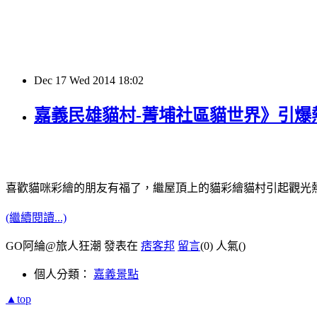
Dec
17
Wed
2014
18:02
嘉義民雄貓村-菁埔社區貓世界》引爆
喜歡貓咪彩繪的朋友有福了，繼屋頂上的貓彩繪貓村引起觀光
(繼續閱讀...)
GO阿綸@旅人狂潮 發表在
痞客邦
留言
(0)
人氣(
)
個人分類：
嘉義景點
▲top