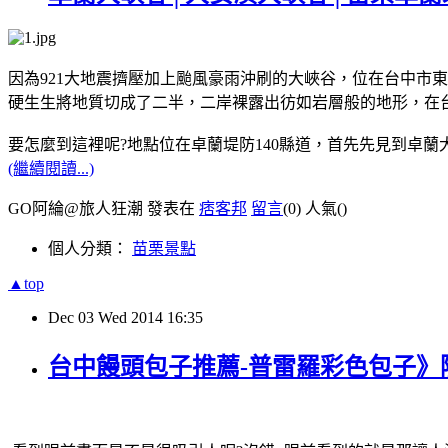
因為921大地震擠壓加上颱風豪雨沖刷的大峽谷，位在台中市
硬生生將地質切成了二半，二岸裸露出彷如岩層般的地形，在
要怎麼到這裡呢?地點位在卓蘭堤防140縣道，首先先見到卓
(繼續閱讀...)
GO阿綸@旅人狂潮 發表在
痞客邦
留言
(0)
人氣(
)
個人分類：
苗栗景點
▲top
Dec
03
Wed
2014
16:35
台中饅頭包子推薦-普雷羅彩色包子》