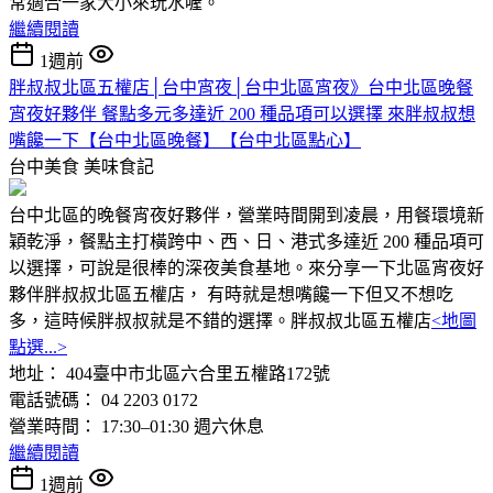
常適合一家大小來玩水喔。
繼續閱讀
1週前
胖叔叔北區五權店│台中宵夜│台中北區宵夜》台中北區晚餐
宵夜好夥伴 餐點多元多達近 200 種品項可以選擇 來胖叔叔想
嘴饞一下【台中北區晚餐】【台中北區點心】
台中美食
美味食記
台中北區的晚餐宵夜好夥伴，營業時間開到凌晨，用餐環境新
穎乾淨，餐點主打橫跨中、西、日、港式多達近 200 種品項可
以選擇，可說是很棒的深夜美食基地。來分享一下北區宵夜好
夥伴胖叔叔北區五權店， 有時就是想嘴饞一下但又不想吃
多，這時候胖叔叔就是不錯的選擇。胖叔叔北區五權店
<地圖
點選...>
地址： 404臺中市北區六合里五權路172號
電話號碼： 04 2203 0172
營業時間： 17:30–01:30 週六休息
繼續閱讀
1週前