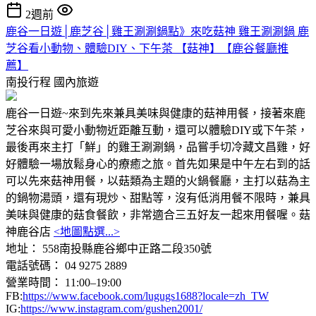
2週前
鹿谷一日遊│鹿芝谷│雞王涮涮鍋點》來吃菇神 雞王涮涮鍋 鹿
芝谷看小動物、體驗DIY、下午茶 【菇神】【鹿谷餐廳推
薦】
南投行程
國內旅遊
鹿谷一日遊~來到先來兼具美味與健康的菇神用餐，接著來鹿
芝谷來與可愛小動物近距離互動，還可以體驗DIY或下午茶，
最後再來主打「鮮」的雞王涮涮鍋，品嘗手切冷藏文昌雞，好
好體驗一場放鬆身心的療癒之旅。首先如果是中午左右到的話
可以先來菇神用餐，以菇類為主題的火鍋餐廳，主打以菇為主
的鍋物湯頭，還有現炒、甜點等，沒有低消用餐不限時，兼具
美味與健康的菇食餐飲，非常適合三五好友一起來用餐喔。菇
神鹿谷店
<地圖點選...>
地址： 558南投縣鹿谷鄉中正路二段350號
電話號碼： 04 9275 2889
營業時間： 11:00–19:00
FB:
https://www.facebook.com/lugugs1688?locale=zh_TW
IG:
https://www.instagram.com/gushen2001/