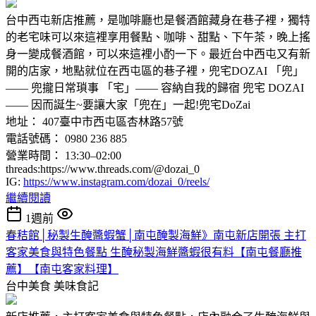
台中西屯新店推薦，是咖啡廳也是餐酒館藏身在巷子裡，獨特
的老宅味可以來這裡享用餐點、咖啡、甜點、下午茶，晚上搖
身一變成餐酒館，可以來這裡小酌一下。最近台中西屯又有新
開的店家，地點就位在西屯區的巷子裡，兜宅DOZAI 「兜」
—— 兜攏日常瑣事 「宅」—— 容納自我的歸宿 ​​兜宅 DOZAI
—— 因而誕生~要讓大家「兜在」一起!兜宅DoZai
地址： 407臺中市西屯區杏林路57號
電話號碼： 0980 236 885
營業時間： 13:30–02:00
threads:https://www.threads.com/@dozai_0
IG:
https://www.instagram.com/dozai_0/reels/
繼續閱讀
1週前
春秸館│秘製生醃醬蝦蟹│南屯醃製海鮮》南屯新店開張 主打
客家美食與特色餐點 生醃秘製海鮮醬蝦很有料【南屯餐廳推
薦】【南屯客家料理】
台中美食
美味食記