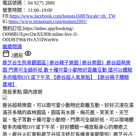
電話號碼： 04 9275 2889
營業時間： 11:00–19:00
FB:
https://www.facebook.com/lugugs1688?locale=zh_TW
IG:
https://www.instagram.com/gushen2001/
預約訂位:https://inline.app/booking/-
O098BUEpwf2teXEfI0h:inline-live-3/-
O0DBT96IcHvA55IWmWn
繼續閱讀
2週前
鹿芝谷生態景觀園區│鹿谷親子樂園│鹿谷樂園》鹿谷超萌樂
園 門票可全額折抵 數十種可愛小動物近距離互動 還可以體驗
多肉植物DIY或下午茶 【鹿谷超人氣景點】【鹿谷親子體驗
農場】
南投景點
國內旅遊
鹿谷超萌樂園，可以跟可愛小動物近距離互動，好好沉浸在滿
滿芬多精的森林園區，園區有水豚、梅花鹿、笑笑羊、天竺
鼠、兔子等數十種可愛小動物，門票可全額折抵，可以現場體
驗多肉植物DIY或下午茶，好好體驗一場放鬆身心的療癒之
旅。鹿谷火紅景點鹿芝谷這次終於有機會來朝聖啦! 鹿芝谷占