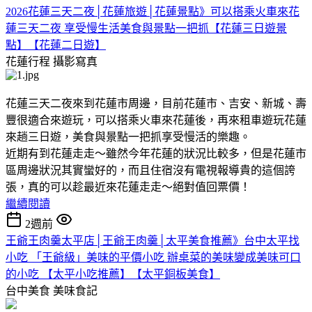
2026花蓮三天二夜│花蓮旅遊│花蓮景點》可以搭乘火車來花
蓮三天二夜 享受慢生活美食與景點一把抓【花蓮三日遊景
點】【花蓮二日遊】
花蓮行程
攝影寫真
花蓮三天二夜來到花蓮市周邊，目前花蓮市、吉安、新城、壽
豐很適合來遊玩，可以搭乘火車來花蓮後，再來租車遊玩花蓮
來趟三日遊，美食與景點一把抓享受慢活的樂趣。
近期有到花蓮走走～雖然今年花蓮的狀況比較多，但是花蓮市
區周邊狀況其實蠻好的，而且住宿沒有電視報導貴的這個誇
張，真的可以趁最近來花蓮走走～絕對值回票價！
繼續閱讀
2週前
王爺王肉羹太平店│王爺王肉羹│太平美食推薦》台中太平找
小吃 「王爺級」美味的平價小吃 辦桌菜的美味變成美味可口
的小吃 【太平小吃推薦】【太平銅板美食】
台中美食
美味食記