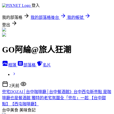
登入
我的部落格
我的部落格後台
我的帳號
登出
GO阿綸@旅人狂潮
相簿
部落格
名片
2天前
兜宅DOZAI│台中咖啡廳│台中餐酒館》台中西屯新亮點 是咖
啡廳也是餐酒館 獨特的老宅氛圍全「兜在」一起 【台中甜
點】【西屯咖啡廳】
台中美食
美味食記