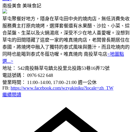
南投美食
美味食記
草屯聚餐好地方，隱身在草屯田中央的燒肉店，無低消費免收
服務費主打原肉燒烤，選擇套餐還有水果醋、沙拉、小菜、綜
合菜盤、生菜以及火鍋湯底，深受不少在地人喜愛喔。沒想到
草屯的田間隱藏了這麼一家的唯真燒肉店，老闆曾長期居住在
泰國，將燒烤中融入了獨特的泰式風味與醬汁，而且吃燒肉的
同時也能喝到泰式冬蔭功喔。唯真燒肉 南投草屯店
<地圖點
選...>
地址： 542南投縣草屯鎮北投里北投路53巷16弄72號
電話號碼： 0976 622 648
營業時間： 11:00–14:00, 17:00–21:00 週一公休
FB:
https://www.facebook.com/wzyakiniku?locale=zh_TW
繼續閱讀