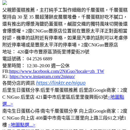
父親節蛋糕推薦，主打純手工製作細緻的千層蛋糕，千層蛋糕
堅持由 30 至 35 層超薄餅皮層層堆疊，千層蛋糕好吃不膩口，
還有推出的爆漿海鹽奶蓋蛋糕，鹹甜交織的獨特風味切開後還
會爆漿喔。2度CNiGuo豐原店位置就在豐原太平洋正對面相當
好認，機車的話附近有停車格，如果是汽車的話則可以考慮停
附近停車場或是豐原太平洋的停車場。2度CNiGuo豐原店
地址： 420臺中市豐原區頂街里博愛街29號
電話號碼： 04 2526 6889
營業時間： 12:30–20:00 週一公休
FB:
https://www.facebook.com/2NiGuo?locale=zh_TW
IG:
https://www.instagram.com/2niguo/
https://linktr.ee/niguo
各間分店的資訊
后里生日蛋糕分享/后里千層蛋糕推薦 后里店Google商家：2度
C NiGuo 后里店 421臺中市后里區后里里復興街63號
<地圖點
選...>
南屯生日蛋糕心得/南屯千層蛋糕分享 向上店Google商家：2度
C NiGuo 向上店 408臺中市南屯區三厝里向上路三段61之3號1
樓
<地圖點選...>