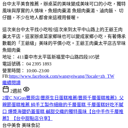
台中太平美食推薦，辦桌菜的美味變成美味可口的小吃，獨特
風味與厚實的人情味，魚翅肉羹湯 魚翅肉羹湯、滷肉飯、 切
仔麵，不少在地人都會來這裡用餐喔。
這次來台中太平找小吃啦!這次來到太平中山路上的王爺王肉
羹太平店，這家辦桌菜家鄉味也可以變成家鄉小吃，有著傳承
數載的「王爺級」美味的平價小吃。王爺王肉羹太平店古早味
魚翅肉羹
地址： 411臺中市太平區新福里中山路四段105號
電話號碼： 04 2395 1893
營業時間： 10:00–23:00
FB:
https://www.facebook.com/wangyeiwang/?locale=zh_TW
繼續閱讀
2週前
2度C NiGuo豐原店|豐原生日蛋糕推薦|豐原千層蛋糕推薦》父
親節蛋糕推薦 純手工製作細緻的千層蛋糕 千層蛋糕好吃不膩
口 爆漿海鹽奶蓋蛋糕 鹹甜交織的獨特風味【台中手作千層推
薦】【台中甜點店分享】
台中美食
美味食記