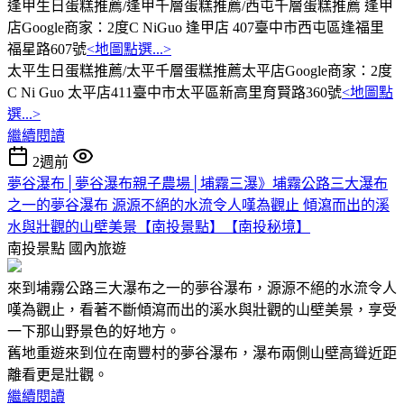
逢甲生日蛋糕推薦/逢甲千層蛋糕推薦/西屯千層蛋糕推薦 逢甲
店Google商家：2度C NiGuo 逢甲店 407臺中市西屯區逢福里
福星路607號
<地圖點選...>
太平生日蛋糕推薦/太平千層蛋糕推薦太平店Google商家：2度
C Ni Guo 太平店411臺中市太平區新高里育賢路360號
<地圖點
選...>
繼續閱讀
2週前
夢谷瀑布│夢谷瀑布親子農場│埔霧三瀑》埔霧公路三大瀑布
之一的夢谷瀑布 源源不絕的水流令人嘆為觀止 傾瀉而出的溪
水與壯觀的山壁美景【南投景點】【南投秘境】
南投景點
國內旅遊
來到埔霧公路三大瀑布之一的夢谷瀑布，源源不絕的水流令人
嘆為觀止，看著不斷傾瀉而出的溪水與壯觀的山壁美景，享受
一下那山野景色的好地方。
舊地重遊來到位在南豐村的夢谷瀑布，瀑布兩側山壁高聳近距
離看更是壯觀。
繼續閱讀