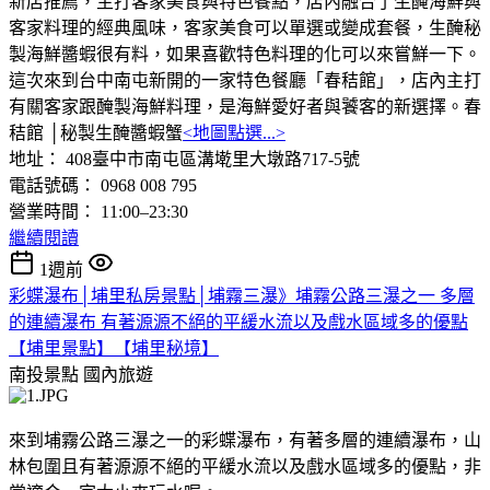
新店推薦，主打客家美食與特色餐點，店內融合了生醃海鮮與
客家料理的經典風味，客家美食可以單選或變成套餐，生醃秘
製海鮮醬蝦很有料，如果喜歡特色料理的化可以來嘗鮮一下。
這次來到台中南屯新開的一家特色餐廳「春秸館」，店內主打
有關客家跟醃製海鮮料理，是海鮮愛好者與饕客的新選擇。春
秸館 │秘製生醃醬蝦蟹
<地圖點選...>
地址： 408臺中市南屯區溝墘里大墩路717-5號
電話號碼： 0968 008 795
營業時間： 11:00–23:30
繼續閱讀
1週前
彩蝶瀑布│埔里私房景點│埔霧三瀑》埔霧公路三瀑之一 多層
的連續瀑布 有著源源不絕的平緩水流以及戲水區域多的優點
【埔里景點】【埔里秘境】
南投景點
國內旅遊
來到埔霧公路三瀑之一的彩蝶瀑布，有著多層的連續瀑布，山
林包圍且有著源源不絕的平緩水流以及戲水區域多的優點，非