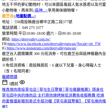
地五千坪的夢幻動物村，可以來園區看超人氣水豚君以及可愛
小動物後，再來到
<菇神...>
享用美味鍋物喔。
鹿芝谷
<地圖點選...>
地址： 558南投縣鹿谷鄉中正路二段377號
電話號碼： 049 275 3377
營業時間:平日10:00–18:00 週六、日09:30–18:00
網站:
https://deervalley.com.tw/
FB:
https://www.facebook.com/deervalleytaiwan/?locale=zh_TW
IG:
https://www.instagram.com/deervalleytaiwan/
鹿芝谷入園需購買 300 元低消券，可在鹿芝谷與菇神餐廳內全
額折抵！
※免低消資格：南投縣居民、6 歲以下兒童、身心障礙人士
（含 1 名陪同者）
繼續閱讀
3週前
唯真燒肉南投草屯店│草屯生日聚餐│草屯餐廳推薦》隱身在
草屯田中央的燒肉店 主打原肉燒烤無低消費免收服務費 吃燒
肉套餐還能喝到泰式冬蔭功喔【草屯家庭聚餐】【草屯燒肉推
薦】