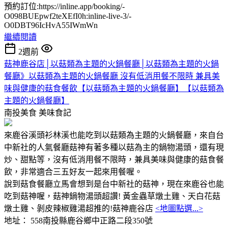
預約訂位:https://inline.app/booking/-
O098BUEpwf2teXEfI0h:inline-live-3/-
O0DBT96IcHvA55IWmWn
繼續閱讀
2週前
菇神鹿谷店│以菇類為主題的火鍋餐廳│以菇類為主題的火鍋
餐廳》以菇類為主題的火鍋餐廳 沒有低消用餐不限時 兼具美
味與健康的菇食餐飲【以菇類為主題的火鍋餐廳】【以菇類為
主題的火鍋餐廳】
南投美食
美味食記
來鹿谷溪頭衫林溪也能吃到以菇類為主題的火鍋餐廳，來自台
中新社的人氣餐廳菇神有著多種以菇為主的鍋物湯頭，還有現
炒、甜點等，沒有低消用餐不限時，兼具美味與健康的菇食餐
飲，非常適合三五好友一起來用餐喔。
說到菇食餐廳立馬會想到是台中新社的菇神，現在來鹿谷也能
吃到菇神喔，菇神鍋物湯頭超讚! 黃金蟲草燉土雞、天白花菇
燉土雞、剝皮辣椒雞湯超推的!菇神鹿谷店
<地圖點選...>
地址： 558南投縣鹿谷鄉中正路二段350號