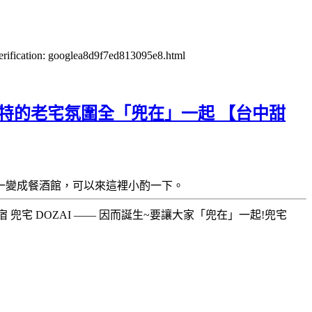
verification: googlea8d9f7ed813095e8.html
獨特的老宅氛圍全「兜在」一起 【台中甜
一變成餐酒館，可以來這裡小酌一下。
兜宅 DOZAI —— 因而誕生~要讓大家「兜在」一起!兜宅