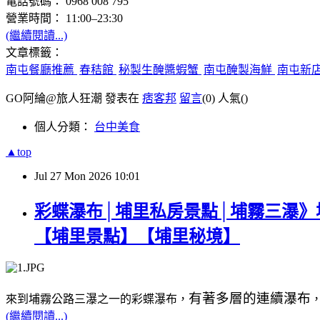
電話號碼： 0968 008 795
營業時間： 11:00–23:30
(繼續閱讀...)
文章標籤：
南屯餐廳推薦
春秸館
秘製生醃醬蝦蟹
南屯醃製海鮮
南屯新
GO阿綸@旅人狂潮 發表在
痞客邦
留言
(0)
人氣(
)
個人分類：
台中美食
▲top
Jul
27
Mon
2026
10:01
彩蝶瀑布│埔里私房景點│埔霧三瀑》
【埔里景點】【埔里秘境】
有著多層的連續瀑布
來到埔霧公路三瀑之一的彩蝶瀑布，
(繼續閱讀...)