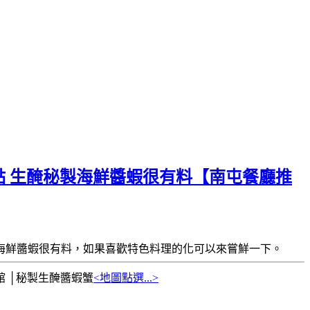
點 生醃秘製海鮮醬蝦很有料【南屯餐廳推
海鮮醬蝦很有料，如果喜歡特色料理的化可以來嘗鮮一下。
 │秘製生醃醬蝦蟹
<地圖點選...>