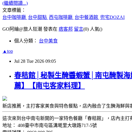
(繼續閱讀...)
文章標籤：
台中咖啡廳
台中甜點
西屯咖啡廳
台中餐酒館
兜宅DOZAI
GO阿綸@旅人狂潮 發表在
痞客邦
留言
(0)
人氣(
)
個人分類：
台中美食
▲top
Jul
28
Tue
2026
09:05
春秸館│秘製生醃醬蝦蟹│南屯醃製海
薦】【南屯客家料理】
新店推薦，主打客家美食與特色餐點，店內融合了生醃海鮮與
這次來到台中南屯新開的一家特色餐廳「春秸館」，店內主打
地址： 408臺中市南屯區溝墘里大墩路717-5號