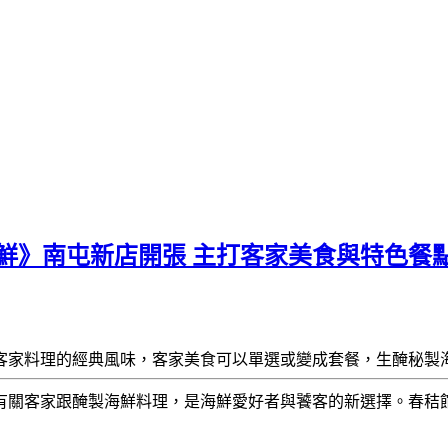
鮮》南屯新店開張 主打客家美食與特色餐
客家料理的經典風味，客家美食可以單選或變成套餐，生醃秘製
有關客家跟醃製海鮮料理，是海鮮愛好者與饕客的新選擇。春秸館