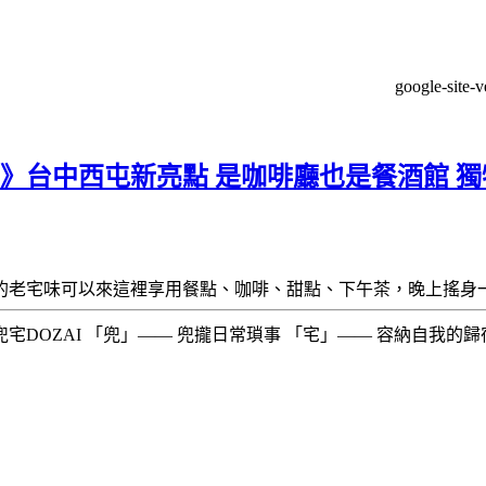
google-site-
館》台中西屯新亮點 是咖啡廳也是餐酒館 
的老宅味可以來這裡享用餐點、咖啡、甜點、下午茶，晚上搖身
ZAI 「兜」—— 兜攏日常瑣事 「宅」—— 容納自我的歸宿 ​​