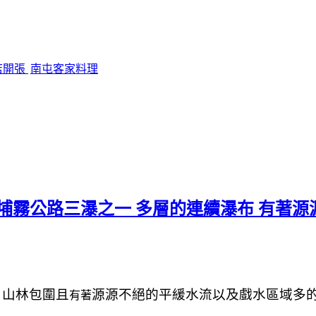
店開張
南屯客家料理
埔霧公路三瀑之一 多層的連續瀑布 有著
山林包圍且
源源不絕的
平緩
水流以及
戲水區域多
，
有著