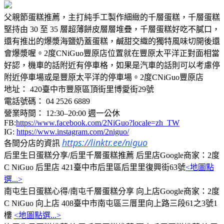
父親節蛋糕推薦，主打純手工製作細緻的千層蛋糕，千層蛋糕
堅持由 30 至 35 層超薄餅皮層層堆疊，千層蛋糕好吃不膩口，
還有推出的爆漿海鹽奶蓋蛋糕，鹹甜交織的獨特風味切開後還
會爆漿喔。2度CNiGuo豐原店位置就在豐原太平洋正對面相當
好認，機車的話附近有停車格，如果是汽車的話則可以考慮停
附近停車場或是豐原太平洋的停車場。2度CNiGuo豐原店
地址： 420臺中市豐原區頂街里博愛街29號
電話號碼： 04 2526 6889
營業時間： 12:30–20:00 週一公休
FB:
https://www.facebook.com/2NiGuo?locale=zh_TW
IG:
https://www.instagram.com/2niguo/
https://linktr.ee/niguo
各間分店的資訊
后里生日蛋糕分享/后里千層蛋糕推薦 后里店Google商家：2度
C NiGuo 后里店 421臺中市后里區后里里復興街63號
<地圖點
選...>
南屯生日蛋糕心得/南屯千層蛋糕分享 向上店Google商家：2度
C NiGuo 向上店 408臺中市南屯區三厝里向上路三段61之3號1
樓
<地圖點選...>