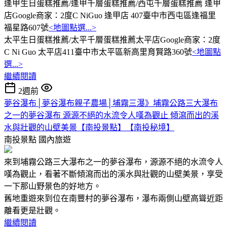
逢甲生日蛋糕推薦/逢甲千層蛋糕推薦/西屯千層蛋糕推薦 逢甲
店Google商家：2度C NiGuo 逢甲店 407臺中市西屯區逢福里
福星路607號
<地圖點選...>
太平生日蛋糕推薦/太平千層蛋糕推薦太平店Google商家：2度
C Ni Guo 太平店411臺中市太平區新高里育賢路360號
<地圖點
選...>
繼續閱讀
2週前
夢谷瀑布│夢谷瀑布親子農場│埔霧三瀑》埔霧公路三大瀑布
之一的夢谷瀑布 源源不絕的水流令人嘆為觀止 傾瀉而出的溪
水與壯觀的山壁美景【南投景點】【南投秘境】
南投景點
國內旅遊
來到埔霧公路三大瀑布之一的夢谷瀑布，源源不絕的水流令人
嘆為觀止，看著不斷傾瀉而出的溪水與壯觀的山壁美景，享受
一下那山野景色的好地方。
舊地重遊來到位在南豐村的夢谷瀑布，瀑布兩側山壁高聳近距
離看更是壯觀。
繼續閱讀