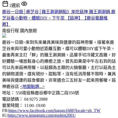
2週前
鹿谷一日遊│鹿芝谷│雞王涮涮鍋點》來吃菇神 雞王涮涮鍋 鹿
芝谷看小動物、體驗DIY、下午茶 【菇神】【鹿谷餐廳推
薦】
南投行程
國內旅遊
鹿谷一日遊~來到先來兼具美味與健康的菇神用餐，接著來鹿
芝谷來與可愛小動物近距離互動，還可以體驗DIY或下午茶，
最後再來主打「鮮」的雞王涮涮鍋，品嘗手切冷藏文昌雞，好
好體驗一場放鬆身心的療癒之旅。首先如果是中午左右到的話
可以先來菇神用餐，以菇類為主題的火鍋餐廳，主打以菇為主
的鍋物湯頭，還有現炒、甜點等，沒有低消用餐不限時，兼具
美味與健康的菇食餐飲，非常適合三五好友一起來用餐喔。菇
神鹿谷店
<地圖點選...>
地址： 558南投縣鹿谷鄉中正路二段350號
電話號碼： 04 9275 2889
營業時間： 11:00–19:00
FB:
https://www.facebook.com/lugugs1688?locale=zh_TW
IG:
https://www.instagram.com/gushen2001/