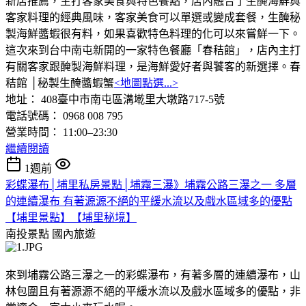
新店推薦，主打客家美食與特色餐點，店內融合了生醃海鮮與
客家料理的經典風味，客家美食可以單選或變成套餐，生醃秘
製海鮮醬蝦很有料，如果喜歡特色料理的化可以來嘗鮮一下。
這次來到台中南屯新開的一家特色餐廳「春秸館」，店內主打
有關客家跟醃製海鮮料理，是海鮮愛好者與饕客的新選擇。春
秸館 │秘製生醃醬蝦蟹
<地圖點選...>
地址： 408臺中市南屯區溝墘里大墩路717-5號
電話號碼： 0968 008 795
營業時間： 11:00–23:30
繼續閱讀
1週前
彩蝶瀑布│埔里私房景點│埔霧三瀑》埔霧公路三瀑之一 多層
的連續瀑布 有著源源不絕的平緩水流以及戲水區域多的優點
【埔里景點】【埔里秘境】
南投景點
國內旅遊
來到埔霧公路三瀑之一的彩蝶瀑布，有著多層的連續瀑布，山
林包圍且有著源源不絕的平緩水流以及戲水區域多的優點，非