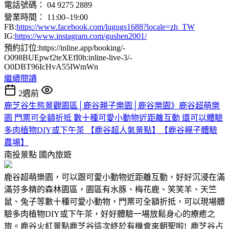
電話號碼： 04 9275 2889
營業時間： 11:00–19:00
FB:
https://www.facebook.com/lugugs1688?locale=zh_TW
IG:
https://www.instagram.com/gushen2001/
預約訂位:https://inline.app/booking/-
O098BUEpwf2teXEfI0h:inline-live-3/-
O0DBT96IcHvA55IWmWn
繼續閱讀
2週前
鹿芝谷生態景觀園區│鹿谷親子樂園│鹿谷樂園》鹿谷超萌樂
園 門票可全額折抵 數十種可愛小動物近距離互動 還可以體驗
多肉植物DIY或下午茶 【鹿谷超人氣景點】【鹿谷親子體驗
農場】
南投景點
國內旅遊
鹿谷超萌樂園，可以跟可愛小動物近距離互動，好好沉浸在滿
滿芬多精的森林園區，園區有水豚、梅花鹿、笑笑羊、天竺
鼠、兔子等數十種可愛小動物，門票可全額折抵，可以現場體
驗多肉植物DIY或下午茶，好好體驗一場放鬆身心的療癒之
旅。鹿谷火紅景點鹿芝谷這次終於有機會來朝聖啦! 鹿芝谷占