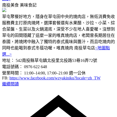
南投美食
美味食記
草屯聚餐好地方，隱身在草屯田中央的燒肉店，無低消費免收
服務費主打原肉燒烤，選擇套餐還有水果醋、沙拉、小菜、綜
合菜盤、生菜以及火鍋湯底，深受不少在地人喜愛喔。沒想到
草屯的田間隱藏了這麼一家的唯真燒肉店，老闆曾長期居住在
泰國，將燒烤中融入了獨特的泰式風味與醬汁，而且吃燒肉的
同時也能喝到泰式冬蔭功喔。唯真燒肉 南投草屯店
<地圖點
選...>
地址： 542南投縣草屯鎮北投里北投路53巷16弄72號
電話號碼： 0976 622 648
營業時間： 11:00–14:00, 17:00–21:00 週一公休
FB:
https://www.facebook.com/wzyakiniku?locale=zh_TW
繼續閱讀