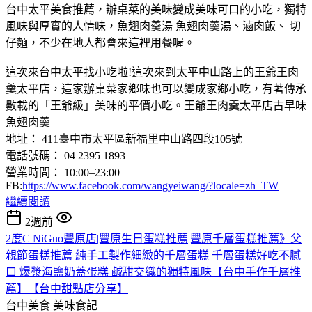
台中太平美食推薦，辦桌菜的美味變成美味可口的小吃，獨特
風味與厚實的人情味，魚翅肉羹湯 魚翅肉羹湯、滷肉飯、 切
仔麵，不少在地人都會來這裡用餐喔。
這次來台中太平找小吃啦!這次來到太平中山路上的王爺王肉
羹太平店，這家辦桌菜家鄉味也可以變成家鄉小吃，有著傳承
數載的「王爺級」美味的平價小吃。王爺王肉羹太平店古早味
魚翅肉羹
地址： 411臺中市太平區新福里中山路四段105號
電話號碼： 04 2395 1893
營業時間： 10:00–23:00
FB:
https://www.facebook.com/wangyeiwang/?locale=zh_TW
繼續閱讀
2週前
2度C NiGuo豐原店|豐原生日蛋糕推薦|豐原千層蛋糕推薦》父
親節蛋糕推薦 純手工製作細緻的千層蛋糕 千層蛋糕好吃不膩
口 爆漿海鹽奶蓋蛋糕 鹹甜交織的獨特風味【台中手作千層推
薦】【台中甜點店分享】
台中美食
美味食記