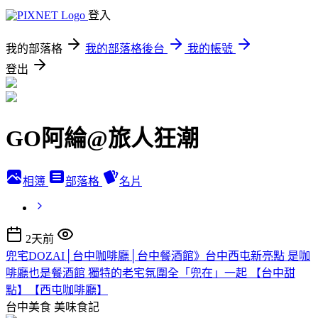
登入
我的部落格
我的部落格後台
我的帳號
登出
GO阿綸@旅人狂潮
相簿
部落格
名片
2天前
兜宅DOZAI│台中咖啡廳│台中餐酒館》台中西屯新亮點 是咖
啡廳也是餐酒館 獨特的老宅氛圍全「兜在」一起 【台中甜
點】【西屯咖啡廳】
台中美食
美味食記