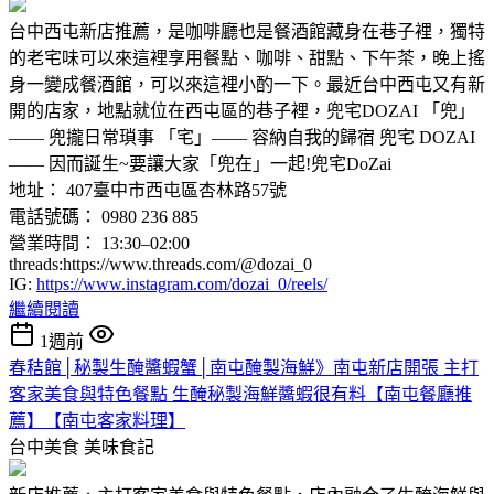
台中西屯新店推薦，是咖啡廳也是餐酒館藏身在巷子裡，獨特
的老宅味可以來這裡享用餐點、咖啡、甜點、下午茶，晚上搖
身一變成餐酒館，可以來這裡小酌一下。最近台中西屯又有新
開的店家，地點就位在西屯區的巷子裡，兜宅DOZAI 「兜」
—— 兜攏日常瑣事 「宅」—— 容納自我的歸宿 ​​兜宅 DOZAI
—— 因而誕生~要讓大家「兜在」一起!兜宅DoZai
地址： 407臺中市西屯區杏林路57號
電話號碼： 0980 236 885
營業時間： 13:30–02:00
threads:https://www.threads.com/@dozai_0
IG:
https://www.instagram.com/dozai_0/reels/
繼續閱讀
1週前
春秸館│秘製生醃醬蝦蟹│南屯醃製海鮮》南屯新店開張 主打
客家美食與特色餐點 生醃秘製海鮮醬蝦很有料【南屯餐廳推
薦】【南屯客家料理】
台中美食
美味食記