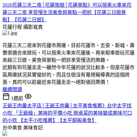
2026花蓮三天二夜│花蓮旅遊│花蓮景點》可以搭乘火車來花
蓮三天二夜 享受慢生活美食與景點一把抓【花蓮三日遊景
點】【花蓮二日遊】
花蓮行程
攝影寫真
花蓮三天二夜來到花蓮市周邊，目前花蓮市、吉安、新城、壽
豐很適合來遊玩，可以搭乘火車來花蓮後，再來租車遊玩花蓮
來趟三日遊，美食與景點一把抓享受慢活的樂趣。
近期有到花蓮走走～雖然今年花蓮的狀況比較多，但是花蓮市
區周邊狀況其實蠻好的，而且住宿沒有電視報導貴的這個誇
張，真的可以趁最近來花蓮走走～絕對值回票價！
繼續閱讀
1週前
王爺王肉羹太平店│王爺王肉羹│太平美食推薦》台中太平找
小吃 「王爺級」美味的平價小吃 辦桌菜的美味變成美味可口
的小吃 【太平小吃推薦】【太平銅板美食】
台中美食
美味食記