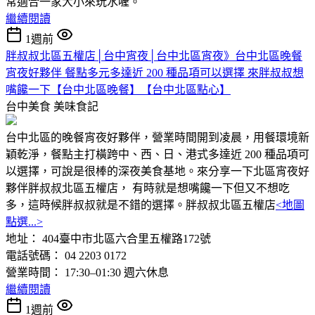
常適合一家大小來玩水喔。
繼續閱讀
1週前
胖叔叔北區五權店│台中宵夜│台中北區宵夜》台中北區晚餐
宵夜好夥伴 餐點多元多達近 200 種品項可以選擇 來胖叔叔想
嘴饞一下【台中北區晚餐】【台中北區點心】
台中美食
美味食記
台中北區的晚餐宵夜好夥伴，營業時間開到凌晨，用餐環境新
穎乾淨，餐點主打橫跨中、西、日、港式多達近 200 種品項可
以選擇，可說是很棒的深夜美食基地。來分享一下北區宵夜好
夥伴胖叔叔北區五權店， 有時就是想嘴饞一下但又不想吃
多，這時候胖叔叔就是不錯的選擇。胖叔叔北區五權店
<地圖
點選...>
地址： 404臺中市北區六合里五權路172號
電話號碼： 04 2203 0172
營業時間： 17:30–01:30 週六休息
繼續閱讀
1週前