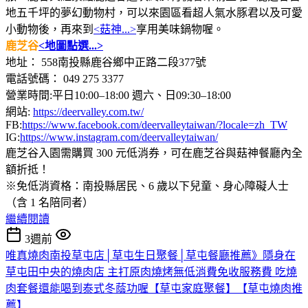
地五千坪的夢幻動物村，可以來園區看超人氣水豚君以及可愛
小動物後，再來到
<菇神...>
享用美味鍋物喔。
鹿芝谷
<地圖點選...>
地址： 558南投縣鹿谷鄉中正路二段377號
電話號碼： 049 275 3377
營業時間:平日10:00–18:00 週六、日09:30–18:00
網站:
https://deervalley.com.tw/
FB:
https://www.facebook.com/deervalleytaiwan/?locale=zh_TW
IG:
https://www.instagram.com/deervalleytaiwan/
鹿芝谷入園需購買 300 元低消券，可在鹿芝谷與菇神餐廳內全
額折抵！
※免低消資格：南投縣居民、6 歲以下兒童、身心障礙人士
（含 1 名陪同者）
繼續閱讀
3週前
唯真燒肉南投草屯店│草屯生日聚餐│草屯餐廳推薦》隱身在
草屯田中央的燒肉店 主打原肉燒烤無低消費免收服務費 吃燒
肉套餐還能喝到泰式冬蔭功喔【草屯家庭聚餐】【草屯燒肉推
薦】