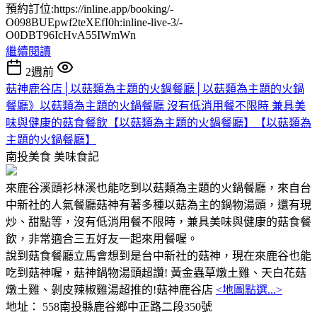
預約訂位:https://inline.app/booking/-
O098BUEpwf2teXEfI0h:inline-live-3/-
O0DBT96IcHvA55IWmWn
繼續閱讀
2週前
菇神鹿谷店│以菇類為主題的火鍋餐廳│以菇類為主題的火鍋
餐廳》以菇類為主題的火鍋餐廳 沒有低消用餐不限時 兼具美
味與健康的菇食餐飲【以菇類為主題的火鍋餐廳】【以菇類為
主題的火鍋餐廳】
南投美食
美味食記
來鹿谷溪頭衫林溪也能吃到以菇類為主題的火鍋餐廳，來自台
中新社的人氣餐廳菇神有著多種以菇為主的鍋物湯頭，還有現
炒、甜點等，沒有低消用餐不限時，兼具美味與健康的菇食餐
飲，非常適合三五好友一起來用餐喔。
說到菇食餐廳立馬會想到是台中新社的菇神，現在來鹿谷也能
吃到菇神喔，菇神鍋物湯頭超讚! 黃金蟲草燉土雞、天白花菇
燉土雞、剝皮辣椒雞湯超推的!菇神鹿谷店
<地圖點選...>
地址： 558南投縣鹿谷鄉中正路二段350號