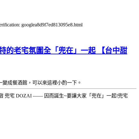
verification: googlea8d9f7ed813095e8.html
獨特的老宅氛圍全「兜在」一起 【台中甜
一變成餐酒館，可以來這裡小酌一下。
兜宅 DOZAI —— 因而誕生~要讓大家「兜在」一起!兜宅