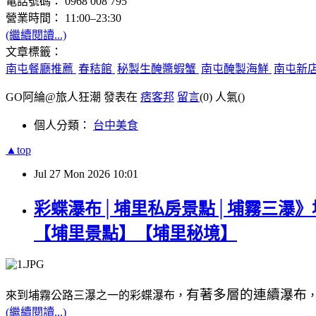
電話號碼： 0968 008 795
營業時間： 11:00–23:30
(繼續閱讀...)
文章標籤：
南屯餐廳推薦
春秸館
秘製生醃醬蝦蟹
南屯醃製海鮮
南屯新
GO阿綸@旅人狂潮 發表在
痞客邦
留言
(0)
人氣(
)
個人分類：
台中美食
▲top
Jul
27
Mon
2026
10:01
彩蝶瀑布│埔里私房景點│埔霧三瀑》
【埔里景點】【埔里秘境】
有著多層的連續瀑布
來到埔霧公路三瀑之一的彩蝶瀑布，
(繼續閱讀...)