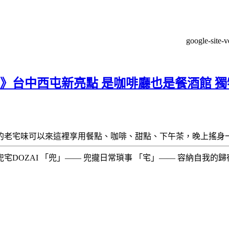
google-site-
館》台中西屯新亮點 是咖啡廳也是餐酒館 
的老宅味可以來這裡享用餐點、咖啡、甜點、下午茶，晚上搖身
ZAI 「兜」—— 兜攏日常瑣事 「宅」—— 容納自我的歸宿 ​​