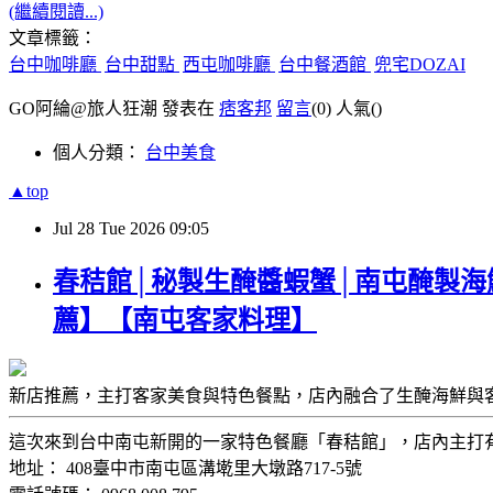
(繼續閱讀...)
文章標籤：
台中咖啡廳
台中甜點
西屯咖啡廳
台中餐酒館
兜宅DOZAI
GO阿綸@旅人狂潮 發表在
痞客邦
留言
(0)
人氣(
)
個人分類：
台中美食
▲top
Jul
28
Tue
2026
09:05
春秸館│秘製生醃醬蝦蟹│南屯醃製海
薦】【南屯客家料理】
新店推薦，主打客家美食與特色餐點，店內融合了生醃海鮮與
這次來到台中南屯新開的一家特色餐廳「春秸館」，店內主打
地址： 408臺中市南屯區溝墘里大墩路717-5號