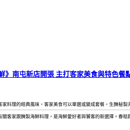
鮮》南屯新店開張 主打客家美食與特色餐
客家料理的經典風味，客家美食可以單選或變成套餐，生醃秘製
有關客家跟醃製海鮮料理，是海鮮愛好者與饕客的新選擇。春秸館