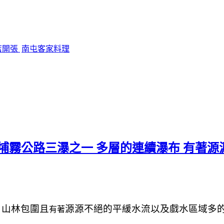
店開張
南屯客家料理
埔霧公路三瀑之一 多層的連續瀑布 有著
山林包圍且
源源不絕的
平緩
水流以及
戲水區域多
，
有著