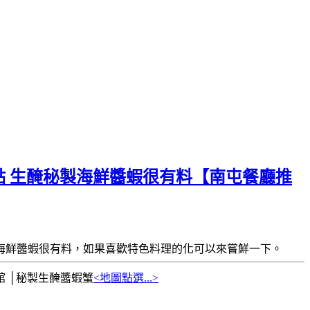
點 生醃秘製海鮮醬蝦很有料【南屯餐廳推
海鮮醬蝦很有料，如果喜歡特色料理的化可以來嘗鮮一下。
 │秘製生醃醬蝦蟹
<地圖點選...>