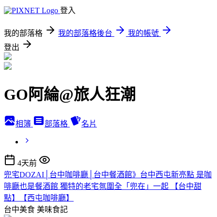
登入
我的部落格
我的部落格後台
我的帳號
登出
GO阿綸@旅人狂潮
相簿
部落格
名片
4天前
兜宅DOZAI│台中咖啡廳│台中餐酒館》台中西屯新亮點 是咖
啡廳也是餐酒館 獨特的老宅氛圍全「兜在」一起 【台中甜
點】【西屯咖啡廳】
台中美食
美味食記