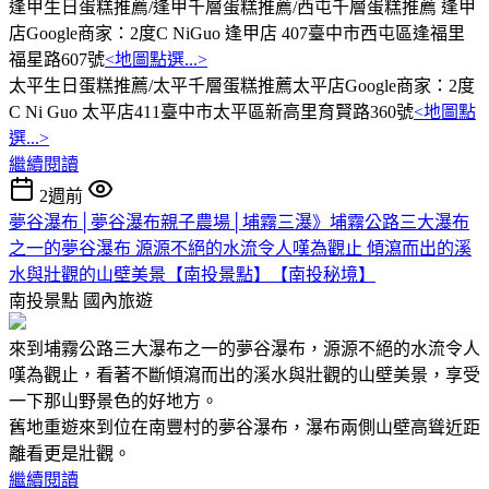
逢甲生日蛋糕推薦/逢甲千層蛋糕推薦/西屯千層蛋糕推薦 逢甲
店Google商家：2度C NiGuo 逢甲店 407臺中市西屯區逢福里
福星路607號
<地圖點選...>
太平生日蛋糕推薦/太平千層蛋糕推薦太平店Google商家：2度
C Ni Guo 太平店411臺中市太平區新高里育賢路360號
<地圖點
選...>
繼續閱讀
2週前
夢谷瀑布│夢谷瀑布親子農場│埔霧三瀑》埔霧公路三大瀑布
之一的夢谷瀑布 源源不絕的水流令人嘆為觀止 傾瀉而出的溪
水與壯觀的山壁美景【南投景點】【南投秘境】
南投景點
國內旅遊
來到埔霧公路三大瀑布之一的夢谷瀑布，源源不絕的水流令人
嘆為觀止，看著不斷傾瀉而出的溪水與壯觀的山壁美景，享受
一下那山野景色的好地方。
舊地重遊來到位在南豐村的夢谷瀑布，瀑布兩側山壁高聳近距
離看更是壯觀。
繼續閱讀