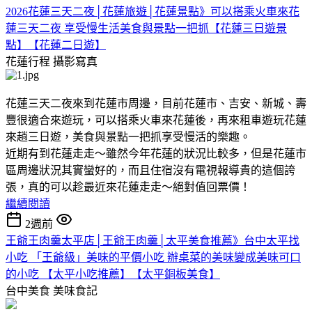
2026花蓮三天二夜│花蓮旅遊│花蓮景點》可以搭乘火車來花
蓮三天二夜 享受慢生活美食與景點一把抓【花蓮三日遊景
點】【花蓮二日遊】
花蓮行程
攝影寫真
花蓮三天二夜來到花蓮市周邊，目前花蓮市、吉安、新城、壽
豐很適合來遊玩，可以搭乘火車來花蓮後，再來租車遊玩花蓮
來趟三日遊，美食與景點一把抓享受慢活的樂趣。
近期有到花蓮走走～雖然今年花蓮的狀況比較多，但是花蓮市
區周邊狀況其實蠻好的，而且住宿沒有電視報導貴的這個誇
張，真的可以趁最近來花蓮走走～絕對值回票價！
繼續閱讀
2週前
王爺王肉羹太平店│王爺王肉羹│太平美食推薦》台中太平找
小吃 「王爺級」美味的平價小吃 辦桌菜的美味變成美味可口
的小吃 【太平小吃推薦】【太平銅板美食】
台中美食
美味食記