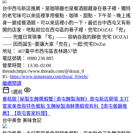
台中西屯新店推薦，是咖啡廳也是餐酒館藏身在巷子裡，獨特
的老宅味可以來這裡享用餐點、咖啡、甜點、下午茶，晚上搖
身一變成餐酒館，可以來這裡小酌一下。最近台中西屯又有新
開的店家，地點就位在西屯區的巷子裡，兜宅DOZAI 「兜」
—— 兜攏日常瑣事 「宅」—— 容納自我的歸宿 ​​兜宅 DOZAI
—— 因而誕生~要讓大家「兜在」一起!兜宅DoZai
地址： 407臺中市西屯區杏林路57號
電話號碼： 0980 236 885
營業時間： 13:30–02:00
threads:https://www.threads.com/@dozai_0
IG:
https://www.instagram.com/dozai_0/reels/
繼續閱讀
1週前
春秸館│秘製生醃醬蝦蟹│南屯醃製海鮮》南屯新店開張 主打
客家美食與特色餐點 生醃秘製海鮮醬蝦很有料【南屯餐廳推
薦】【南屯客家料理】
台中美食
美味食記