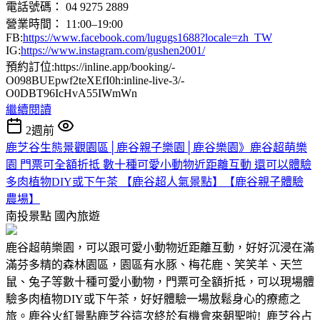
電話號碼： 04 9275 2889
營業時間： 11:00–19:00
FB:
https://www.facebook.com/lugugs1688?locale=zh_TW
IG:
https://www.instagram.com/gushen2001/
預約訂位:https://inline.app/booking/-
O098BUEpwf2teXEfI0h:inline-live-3/-
O0DBT96IcHvA55IWmWn
繼續閱讀
2週前
鹿芝谷生態景觀園區│鹿谷親子樂園│鹿谷樂園》鹿谷超萌樂
園 門票可全額折抵 數十種可愛小動物近距離互動 還可以體驗
多肉植物DIY或下午茶 【鹿谷超人氣景點】【鹿谷親子體驗
農場】
南投景點
國內旅遊
鹿谷超萌樂園，可以跟可愛小動物近距離互動，好好沉浸在滿
滿芬多精的森林園區，園區有水豚、梅花鹿、笑笑羊、天竺
鼠、兔子等數十種可愛小動物，門票可全額折抵，可以現場體
驗多肉植物DIY或下午茶，好好體驗一場放鬆身心的療癒之
旅。鹿谷火紅景點鹿芝谷這次終於有機會來朝聖啦! 鹿芝谷占