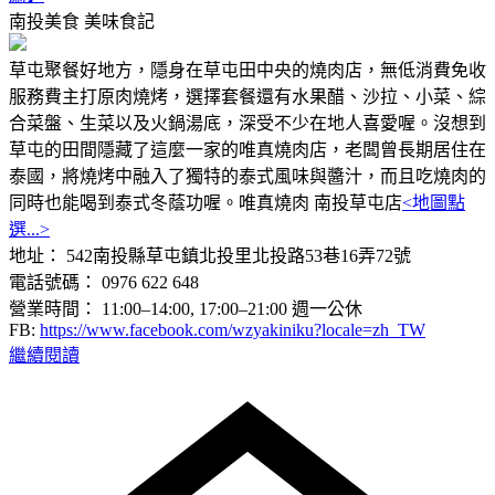
南投美食
美味食記
草屯聚餐好地方，隱身在草屯田中央的燒肉店，無低消費免收
服務費主打原肉燒烤，選擇套餐還有水果醋、沙拉、小菜、綜
合菜盤、生菜以及火鍋湯底，深受不少在地人喜愛喔。沒想到
草屯的田間隱藏了這麼一家的唯真燒肉店，老闆曾長期居住在
泰國，將燒烤中融入了獨特的泰式風味與醬汁，而且吃燒肉的
同時也能喝到泰式冬蔭功喔。唯真燒肉 南投草屯店
<地圖點
選...>
地址： 542南投縣草屯鎮北投里北投路53巷16弄72號
電話號碼： 0976 622 648
營業時間： 11:00–14:00, 17:00–21:00 週一公休
FB:
https://www.facebook.com/wzyakiniku?locale=zh_TW
繼續閱讀