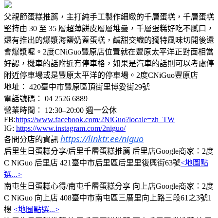
父親節蛋糕推薦，主打純手工製作細緻的千層蛋糕，千層蛋糕
堅持由 30 至 35 層超薄餅皮層層堆疊，千層蛋糕好吃不膩口，
還有推出的爆漿海鹽奶蓋蛋糕，鹹甜交織的獨特風味切開後還
會爆漿喔。2度CNiGuo豐原店位置就在豐原太平洋正對面相當
好認，機車的話附近有停車格，如果是汽車的話則可以考慮停
附近停車場或是豐原太平洋的停車場。2度CNiGuo豐原店
地址： 420臺中市豐原區頂街里博愛街29號
電話號碼： 04 2526 6889
營業時間： 12:30–20:00 週一公休
FB:
https://www.facebook.com/2NiGuo?locale=zh_TW
IG:
https://www.instagram.com/2niguo/
https://linktr.ee/niguo
各間分店的資訊
后里生日蛋糕分享/后里千層蛋糕推薦 后里店Google商家：2度
C NiGuo 后里店 421臺中市后里區后里里復興街63號
<地圖點
選...>
南屯生日蛋糕心得/南屯千層蛋糕分享 向上店Google商家：2度
C NiGuo 向上店 408臺中市南屯區三厝里向上路三段61之3號1
樓
<地圖點選...>