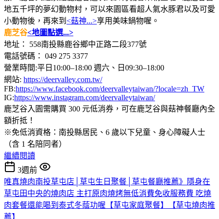
地五千坪的夢幻動物村，可以來園區看超人氣水豚君以及可愛
小動物後，再來到
<菇神...>
享用美味鍋物喔。
鹿芝谷
<地圖點選...>
地址： 558南投縣鹿谷鄉中正路二段377號
電話號碼： 049 275 3377
營業時間:平日10:00–18:00 週六、日09:30–18:00
網站:
https://deervalley.com.tw/
FB:
https://www.facebook.com/deervalleytaiwan/?locale=zh_TW
IG:
https://www.instagram.com/deervalleytaiwan/
鹿芝谷入園需購買 300 元低消券，可在鹿芝谷與菇神餐廳內全
額折抵！
※免低消資格：南投縣居民、6 歲以下兒童、身心障礙人士
（含 1 名陪同者）
繼續閱讀
3週前
唯真燒肉南投草屯店│草屯生日聚餐│草屯餐廳推薦》隱身在
草屯田中央的燒肉店 主打原肉燒烤無低消費免收服務費 吃燒
肉套餐還能喝到泰式冬蔭功喔【草屯家庭聚餐】【草屯燒肉推
薦】