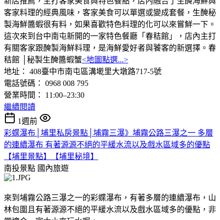
新店推薦，主打客家美食與特色餐點，店內融合了生醃海鮮與
客家料理的經典風味，客家美食可以單選或變成套餐，生醃秘
製海鮮醬蝦很有料，如果喜歡特色料理的化可以來嘗鮮一下。
這次來到台中南屯新開的一家特色餐廳「春秸館」，店內主打
有關客家跟醃製海鮮料理，是海鮮愛好者與饕客的新選擇。春
秸館 │秘製生醃醬蝦蟹
<地圖點選...>
地址： 408臺中市南屯區溝墘里大墩路717-5號
電話號碼： 0968 008 795
營業時間： 11:00–23:30
繼續閱讀
1週前
彩蝶瀑布│埔里私房景點│埔霧三瀑》埔霧公路三瀑之一 多層
的連續瀑布 有著源源不絕的平緩水流以及戲水區域多的優點
【埔里景點】【埔里秘境】
南投景點
國內旅遊
來到埔霧公路三瀑之一的彩蝶瀑布，有著多層的連續瀑布，山
林包圍且有著源源不絕的平緩水流以及戲水區域多的優點，非