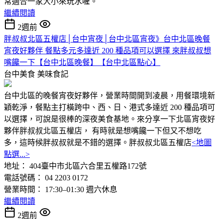
常適合一家大小來玩水喔。
繼續閱讀
2週前
胖叔叔北區五權店│台中宵夜│台中北區宵夜》台中北區晚餐
宵夜好夥伴 餐點多元多達近 200 種品項可以選擇 來胖叔叔想
嘴饞一下【台中北區晚餐】【台中北區點心】
台中美食
美味食記
台中北區的晚餐宵夜好夥伴，營業時間開到凌晨，用餐環境新
穎乾淨，餐點主打橫跨中、西、日、港式多達近 200 種品項可
以選擇，可說是很棒的深夜美食基地。來分享一下北區宵夜好
夥伴胖叔叔北區五權店， 有時就是想嘴饞一下但又不想吃
多，這時候胖叔叔就是不錯的選擇。胖叔叔北區五權店
<地圖
點選...>
地址： 404臺中市北區六合里五權路172號
電話號碼： 04 2203 0172
營業時間： 17:30–01:30 週六休息
繼續閱讀
2週前