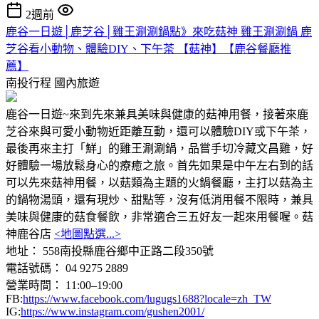
2週前
鹿谷一日遊│鹿芝谷│雞王涮涮鍋點》來吃菇神 雞王涮涮鍋 鹿
芝谷看小動物、體驗DIY、下午茶 【菇神】【鹿谷餐廳推
薦】
南投行程
國內旅遊
鹿谷一日遊~來到先來兼具美味與健康的菇神用餐，接著來鹿
芝谷來與可愛小動物近距離互動，還可以體驗DIY或下午茶，
最後再來主打「鮮」的雞王涮涮鍋，品嘗手切冷藏文昌雞，好
好體驗一場放鬆身心的療癒之旅。首先如果是中午左右到的話
可以先來菇神用餐，以菇類為主題的火鍋餐廳，主打以菇為主
的鍋物湯頭，還有現炒、甜點等，沒有低消用餐不限時，兼具
美味與健康的菇食餐飲，非常適合三五好友一起來用餐喔。菇
神鹿谷店
<地圖點選...>
地址： 558南投縣鹿谷鄉中正路二段350號
電話號碼： 04 9275 2889
營業時間： 11:00–19:00
FB:
https://www.facebook.com/lugugs1688?locale=zh_TW
IG:
https://www.instagram.com/gushen2001/