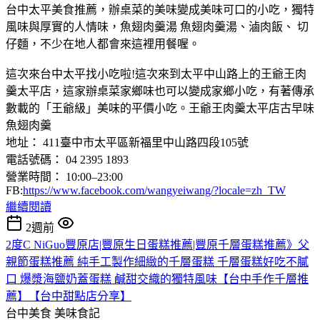
台中太平美食推薦，辦桌菜的美味變成美味可口的小吃，獨特
風味與厚實的人情味，魚翅肉羹湯 魚翅肉羹湯、滷肉飯、 切
仔麵，不少在地人都會來這裡用餐喔。
這次來台中太平找小吃啦!這次來到太平中山路上的王爺王肉
羹太平店，這家辦桌菜家鄉味也可以變成家鄉小吃，有著傳承
數載的「王爺級」美味的平價小吃。王爺王肉羹太平店古早味
魚翅肉羹
地址： 411臺中市太平區新福里中山路四段105號
電話號碼： 04 2395 1893
營業時間： 10:00–23:00
FB:
https://www.facebook.com/wangyeiwang/?locale=zh_TW
繼續閱讀
2週前
2度C NiGuo豐原店|豐原生日蛋糕推薦|豐原千層蛋糕推薦》父
親節蛋糕推薦 純手工製作細緻的千層蛋糕 千層蛋糕好吃不膩
口 爆漿海鹽奶蓋蛋糕 鹹甜交織的獨特風味【台中手作千層推
薦】【台中甜點店分享】
台中美食
美味食記