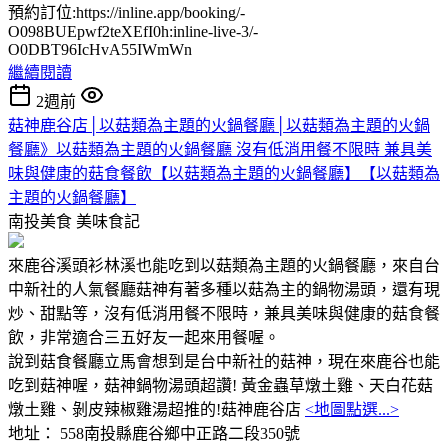
預約訂位:https://inline.app/booking/-
O098BUEpwf2teXEfI0h:inline-live-3/-
O0DBT96IcHvA55IWmWn
繼續閱讀
2週前
菇神鹿谷店│以菇類為主題的火鍋餐廳│以菇類為主題的火鍋
餐廳》以菇類為主題的火鍋餐廳 沒有低消用餐不限時 兼具美
味與健康的菇食餐飲【以菇類為主題的火鍋餐廳】【以菇類為
主題的火鍋餐廳】
南投美食
美味食記
來鹿谷溪頭衫林溪也能吃到以菇類為主題的火鍋餐廳，來自台
中新社的人氣餐廳菇神有著多種以菇為主的鍋物湯頭，還有現
炒、甜點等，沒有低消用餐不限時，兼具美味與健康的菇食餐
飲，非常適合三五好友一起來用餐喔。
說到菇食餐廳立馬會想到是台中新社的菇神，現在來鹿谷也能
吃到菇神喔，菇神鍋物湯頭超讚! 黃金蟲草燉土雞、天白花菇
燉土雞、剝皮辣椒雞湯超推的!菇神鹿谷店
<地圖點選...>
地址： 558南投縣鹿谷鄉中正路二段350號