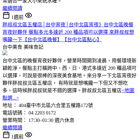
常適合一家大小來玩水喔。
繼續閱讀
1週前
胖叔叔北區五權店│台中宵夜│台中北區宵夜》台中北區晚餐
宵夜好夥伴 餐點多元多達近 200 種品項可以選擇 來胖叔叔想
嘴饞一下【台中北區晚餐】【台中北區點心】
台中美食
美味食記
台中北區的晚餐宵夜好夥伴，營業時間開到凌晨，用餐環境新
穎乾淨，餐點主打橫跨中、西、日、港式多達近 200 種品項可
以選擇，可說是很棒的深夜美食基地。來分享一下北區宵夜好
夥伴胖叔叔北區五權店， 有時就是想嘴饞一下但又不想吃
多，這時候胖叔叔就是不錯的選擇。胖叔叔北區五權店
<地圖
點選...>
地址： 404臺中市北區六合里五權路172號
電話號碼： 04 2203 0172
營業時間： 17:30–01:30 週六休息
繼續閱讀
1週前