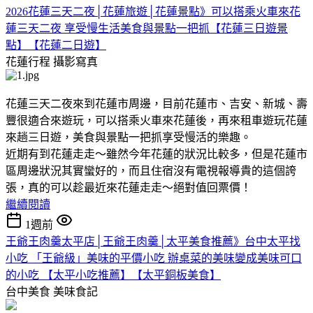
2026花蓮三天二夜│花蓮旅遊│花蓮景點》可以搭乘火車來花
蓮三天二夜 享受慢生活美食與景點一把抓【花蓮三日遊景
點】【花蓮二日遊】
花蓮行程
攝影寫真
花蓮三天二夜來到花蓮市周邊，目前花蓮市、吉安、新城、壽
豐很適合來遊玩，可以搭乘火車來花蓮後，再來租車遊玩花蓮
來趟三日遊，美食與景點一把抓享受慢活的樂趣。
近期有到花蓮走走～雖然今年花蓮的狀況比較多，但是花蓮市
區周邊狀況其實蠻好的，而且住宿沒有電視報導貴的這個誇
張，真的可以趁最近來花蓮走走～絕對值回票價！
繼續閱讀
1週前
王爺王肉羹太平店│王爺王肉羹│太平美食推薦》台中太平找
小吃 「王爺級」美味的平價小吃 辦桌菜的美味變成美味可口
的小吃 【太平小吃推薦】【太平銅板美食】
台中美食
美味食記