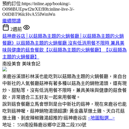
預約訂位:https://inline.app/booking/-
O098BUEpwf2teXEfI0h:inline-live-3/-
O0DBT96IcHvA55IWmWn
繼續閱讀
2週前
菇神鹿谷店│以菇類為主題的火鍋餐廳│以菇類為主題的火鍋
餐廳》以菇類為主題的火鍋餐廳 沒有低消用餐不限時 兼具美
味與健康的菇食餐飲【以菇類為主題的火鍋餐廳】【以菇類為
主題的火鍋餐廳】
南投美食
美味食記
來鹿谷溪頭衫林溪也能吃到以菇類為主題的火鍋餐廳，來自台
中新社的人氣餐廳菇神有著多種以菇為主的鍋物湯頭，還有現
炒、甜點等，沒有低消用餐不限時，兼具美味與健康的菇食餐
飲，非常適合三五好友一起來用餐喔。
說到菇食餐廳立馬會想到是台中新社的菇神，現在來鹿谷也能
吃到菇神喔，菇神鍋物湯頭超讚! 黃金蟲草燉土雞、天白花菇
燉土雞、剝皮辣椒雞湯超推的!菇神鹿谷店
<地圖點選...>
地址： 558南投縣鹿谷鄉中正路二段350號