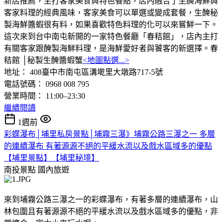
新店推薦，主打客家美食與特色餐點，店內融合了生醃海鮮與
客家料理的經典風味，客家美食可以單選或變成套餐，生醃秘
製海鮮醬蝦很有料，如果喜歡特色料理的化可以來嘗鮮一下。
這次來到台中南屯新開的一家特色餐廳「春秸館」，店內主打
有關客家跟醃製海鮮料理，是海鮮愛好者與饕客的新選擇。春
秸館 │秘製生醃醬蝦蟹
<地圖點選...>
地址： 408臺中市南屯區溝墘里大墩路717-5號
電話號碼： 0968 008 795
營業時間： 11:00–23:30
繼續閱讀
1週前
彩蝶瀑布│埔里私房景點│埔霧三瀑》埔霧公路三瀑之一 多層
的連續瀑布 有著源源不絕的平緩水流以及戲水區域多的優點
【埔里景點】【埔里秘境】
南投景點
國內旅遊
來到埔霧公路三瀑之一的彩蝶瀑布，有著多層的連續瀑布，山
林包圍且有著源源不絕的平緩水流以及戲水區域多的優點，非