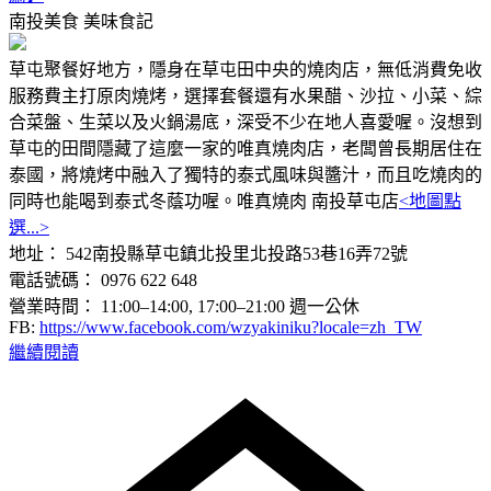
南投美食
美味食記
草屯聚餐好地方，隱身在草屯田中央的燒肉店，無低消費免收
服務費主打原肉燒烤，選擇套餐還有水果醋、沙拉、小菜、綜
合菜盤、生菜以及火鍋湯底，深受不少在地人喜愛喔。沒想到
草屯的田間隱藏了這麼一家的唯真燒肉店，老闆曾長期居住在
泰國，將燒烤中融入了獨特的泰式風味與醬汁，而且吃燒肉的
同時也能喝到泰式冬蔭功喔。唯真燒肉 南投草屯店
<地圖點
選...>
地址： 542南投縣草屯鎮北投里北投路53巷16弄72號
電話號碼： 0976 622 648
營業時間： 11:00–14:00, 17:00–21:00 週一公休
FB:
https://www.facebook.com/wzyakiniku?locale=zh_TW
繼續閱讀