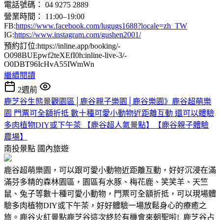
電話號碼： 04 9275 2889
營業時間： 11:00–19:00
FB:
https://www.facebook.com/lugugs1688?locale=zh_TW
IG:
https://www.instagram.com/gushen2001/
預約訂位:https://inline.app/booking/-
O098BUEpwf2teXEfI0h:inline-live-3/-
O0DBT96IcHvA55IWmWn
繼續閱讀
2週前
鹿芝谷生態景觀園區│鹿谷親子樂園│鹿谷樂園》鹿谷超萌樂
園 門票可全額折抵 數十種可愛小動物近距離互動 還可以體驗
多肉植物DIY或下午茶 【鹿谷超人氣景點】【鹿谷親子體驗
農場】
南投景點
國內旅遊
鹿谷超萌樂園，可以跟可愛小動物近距離互動，好好沉浸在滿
滿芬多精的森林園區，園區有水豚、梅花鹿、笑笑羊、天竺
鼠、兔子等數十種可愛小動物，門票可全額折抵，可以現場體
驗多肉植物DIY或下午茶，好好體驗一場放鬆身心的療癒之
旅。鹿谷火紅景點鹿芝谷這次終於有機會來朝聖啦! 鹿芝谷占