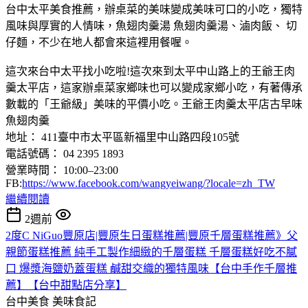
台中太平美食推薦，辦桌菜的美味變成美味可口的小吃，獨特
風味與厚實的人情味，魚翅肉羹湯 魚翅肉羹湯、滷肉飯、 切
仔麵，不少在地人都會來這裡用餐喔。
這次來台中太平找小吃啦!這次來到太平中山路上的王爺王肉
羹太平店，這家辦桌菜家鄉味也可以變成家鄉小吃，有著傳承
數載的「王爺級」美味的平價小吃。王爺王肉羹太平店古早味
魚翅肉羹
地址： 411臺中市太平區新福里中山路四段105號
電話號碼： 04 2395 1893
營業時間： 10:00–23:00
FB:
https://www.facebook.com/wangyeiwang/?locale=zh_TW
繼續閱讀
2週前
2度C NiGuo豐原店|豐原生日蛋糕推薦|豐原千層蛋糕推薦》父
親節蛋糕推薦 純手工製作細緻的千層蛋糕 千層蛋糕好吃不膩
口 爆漿海鹽奶蓋蛋糕 鹹甜交織的獨特風味【台中手作千層推
薦】【台中甜點店分享】
台中美食
美味食記