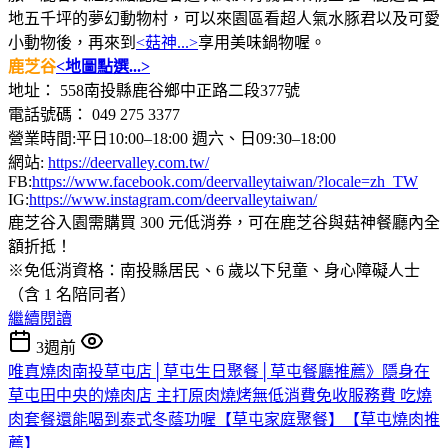
地五千坪的夢幻動物村，可以來園區看超人氣水豚君以及可愛
小動物後，再來到
<菇神...>
享用美味鍋物喔。
鹿芝谷
<地圖點選...>
地址： 558南投縣鹿谷鄉中正路二段377號
電話號碼： 049 275 3377
營業時間:平日10:00–18:00 週六、日09:30–18:00
網站:
https://deervalley.com.tw/
FB:
https://www.facebook.com/deervalleytaiwan/?locale=zh_TW
IG:
https://www.instagram.com/deervalleytaiwan/
鹿芝谷入園需購買 300 元低消券，可在鹿芝谷與菇神餐廳內全
額折抵！
※免低消資格：南投縣居民、6 歲以下兒童、身心障礙人士
（含 1 名陪同者）
繼續閱讀
3週前
唯真燒肉南投草屯店│草屯生日聚餐│草屯餐廳推薦》隱身在
草屯田中央的燒肉店 主打原肉燒烤無低消費免收服務費 吃燒
肉套餐還能喝到泰式冬蔭功喔【草屯家庭聚餐】【草屯燒肉推
薦】