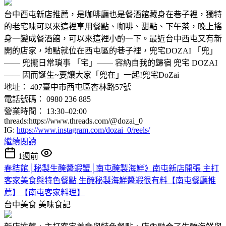
台中西屯新店推薦，是咖啡廳也是餐酒館藏身在巷子裡，獨特
的老宅味可以來這裡享用餐點、咖啡、甜點、下午茶，晚上搖
身一變成餐酒館，可以來這裡小酌一下。最近台中西屯又有新
開的店家，地點就位在西屯區的巷子裡，兜宅DOZAI 「兜」
—— 兜攏日常瑣事 「宅」—— 容納自我的歸宿 ​​兜宅 DOZAI
—— 因而誕生~要讓大家「兜在」一起!兜宅DoZai
地址： 407臺中市西屯區杏林路57號
電話號碼： 0980 236 885
營業時間： 13:30–02:00
threads:https://www.threads.com/@dozai_0
IG:
https://www.instagram.com/dozai_0/reels/
繼續閱讀
1週前
春秸館│秘製生醃醬蝦蟹│南屯醃製海鮮》南屯新店開張 主打
客家美食與特色餐點 生醃秘製海鮮醬蝦很有料【南屯餐廳推
薦】【南屯客家料理】
台中美食
美味食記