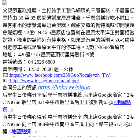
父親節蛋糕推薦，主打純手工製作細緻的千層蛋糕，千層蛋糕
堅持由 30 至 35 層超薄餅皮層層堆疊，千層蛋糕好吃不膩口，
還有推出的爆漿海鹽奶蓋蛋糕，鹹甜交織的獨特風味切開後還
會爆漿喔。2度CNiGuo豐原店位置就在豐原太平洋正對面相當
好認，機車的話附近有停車格，如果是汽車的話則可以考慮停
附近停車場或是豐原太平洋的停車場。2度CNiGuo豐原店
地址： 420臺中市豐原區頂街里博愛街29號
電話號碼： 04 2526 6889
營業時間： 12:30–20:00 週一公休
FB:
https://www.facebook.com/2NiGuo?locale=zh_TW
IG:
https://www.instagram.com/2niguo/
https://linktr.ee/niguo
各間分店的資訊
后里生日蛋糕分享/后里千層蛋糕推薦 后里店Google商家：2度
C NiGuo 后里店 421臺中市后里區后里里復興街63號
<地圖點
選...>
南屯生日蛋糕心得/南屯千層蛋糕分享 向上店Google商家：2度
C NiGuo 向上店 408臺中市南屯區三厝里向上路三段61之3號1
樓
<地圖點選...>