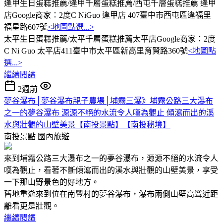
逢甲生日蛋糕推薦/逢甲千層蛋糕推薦/西屯千層蛋糕推薦 逢甲
店Google商家：2度C NiGuo 逢甲店 407臺中市西屯區逢福里
福星路607號
<地圖點選...>
太平生日蛋糕推薦/太平千層蛋糕推薦太平店Google商家：2度
C Ni Guo 太平店411臺中市太平區新高里育賢路360號
<地圖點
選...>
繼續閱讀
2週前
夢谷瀑布│夢谷瀑布親子農場│埔霧三瀑》埔霧公路三大瀑布
之一的夢谷瀑布 源源不絕的水流令人嘆為觀止 傾瀉而出的溪
水與壯觀的山壁美景【南投景點】【南投秘境】
南投景點
國內旅遊
來到埔霧公路三大瀑布之一的夢谷瀑布，源源不絕的水流令人
嘆為觀止，看著不斷傾瀉而出的溪水與壯觀的山壁美景，享受
一下那山野景色的好地方。
舊地重遊來到位在南豐村的夢谷瀑布，瀑布兩側山壁高聳近距
離看更是壯觀。
繼續閱讀