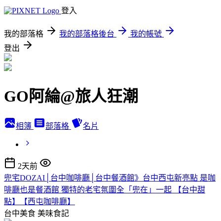
登入
我的部落格
我的部落格後台
我的帳號
登出
GO阿綸@旅人狂潮
相簿
部落格
名片
2天前
兜宅DOZAI│台中咖啡廳│台中餐酒館》台中西屯新亮點 是咖
啡廳也是餐酒館 獨特的老宅氛圍全「兜在」一起 【台中甜
點】【西屯咖啡廳】
台中美食
美味食記