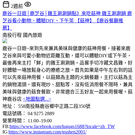
2週前
鹿谷一日遊│鹿芝谷│雞王涮涮鍋點》來吃菇神 雞王涮涮鍋 鹿
芝谷看小動物、體驗DIY、下午茶 【菇神】【鹿谷餐廳推
薦】
南投行程
國內旅遊
鹿谷一日遊~來到先來兼具美味與健康的菇神用餐，接著來鹿
芝谷來與可愛小動物近距離互動，還可以體驗DIY或下午茶，
最後再來主打「鮮」的雞王涮涮鍋，品嘗手切冷藏文昌雞，好
好體驗一場放鬆身心的療癒之旅。首先如果是中午左右到的話
可以先來菇神用餐，以菇類為主題的火鍋餐廳，主打以菇為主
的鍋物湯頭，還有現炒、甜點等，沒有低消用餐不限時，兼具
美味與健康的菇食餐飲，非常適合三五好友一起來用餐喔。菇
神鹿谷店
<地圖點選...>
地址： 558南投縣鹿谷鄉中正路二段350號
電話號碼： 04 9275 2889
營業時間： 11:00–19:00
FB:
https://www.facebook.com/lugugs1688?locale=zh_TW
IG:
https://www.instagram.com/gushen2001/