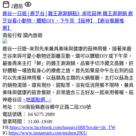
2週前
鹿谷一日遊│鹿芝谷│雞王涮涮鍋點》來吃菇神 雞王涮涮鍋 鹿
芝谷看小動物、體驗DIY、下午茶 【菇神】【鹿谷餐廳推
薦】
南投行程
國內旅遊
鹿谷一日遊~來到先來兼具美味與健康的菇神用餐，接著來鹿
芝谷來與可愛小動物近距離互動，還可以體驗DIY或下午茶，
最後再來主打「鮮」的雞王涮涮鍋，品嘗手切冷藏文昌雞，好
好體驗一場放鬆身心的療癒之旅。首先如果是中午左右到的話
可以先來菇神用餐，以菇類為主題的火鍋餐廳，主打以菇為主
的鍋物湯頭，還有現炒、甜點等，沒有低消用餐不限時，兼具
美味與健康的菇食餐飲，非常適合三五好友一起來用餐喔。菇
神鹿谷店
<地圖點選...>
地址： 558南投縣鹿谷鄉中正路二段350號
電話號碼： 04 9275 2889
營業時間： 11:00–19:00
FB:
https://www.facebook.com/lugugs1688?locale=zh_TW
IG:
https://www.instagram.com/gushen2001/