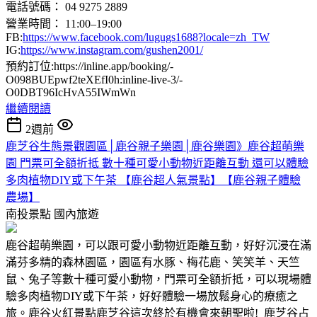
電話號碼： 04 9275 2889
營業時間： 11:00–19:00
FB:
https://www.facebook.com/lugugs1688?locale=zh_TW
IG:
https://www.instagram.com/gushen2001/
預約訂位:https://inline.app/booking/-
O098BUEpwf2teXEfI0h:inline-live-3/-
O0DBT96IcHvA55IWmWn
繼續閱讀
2週前
鹿芝谷生態景觀園區│鹿谷親子樂園│鹿谷樂園》鹿谷超萌樂
園 門票可全額折抵 數十種可愛小動物近距離互動 還可以體驗
多肉植物DIY或下午茶 【鹿谷超人氣景點】【鹿谷親子體驗
農場】
南投景點
國內旅遊
鹿谷超萌樂園，可以跟可愛小動物近距離互動，好好沉浸在滿
滿芬多精的森林園區，園區有水豚、梅花鹿、笑笑羊、天竺
鼠、兔子等數十種可愛小動物，門票可全額折抵，可以現場體
驗多肉植物DIY或下午茶，好好體驗一場放鬆身心的療癒之
旅。鹿谷火紅景點鹿芝谷這次終於有機會來朝聖啦! 鹿芝谷占