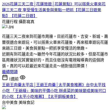
2026花蓮三天二夜│花蓮旅遊│花蓮景點》可以搭乘火車來花
蓮三天二夜 享受慢生活美食與景點一把抓【花蓮三日遊景
點】【花蓮二日遊】
花蓮行程
攝影寫真
花蓮三天二夜來到花蓮市周邊，目前花蓮市、吉安、新城、壽
豐很適合來遊玩，可以搭乘火車來花蓮後，再來租車遊玩花蓮
來趟三日遊，美食與景點一把抓享受慢活的樂趣。
近期有到花蓮走走～雖然今年花蓮的狀況比較多，但是花蓮市
區周邊狀況其實蠻好的，而且住宿沒有電視報導貴的這個誇
張，真的可以趁最近來花蓮走走～絕對值回票價！
繼續閱讀
1週前
王爺王肉羹太平店│王爺王肉羹│太平美食推薦》台中太平找
小吃 「王爺級」美味的平價小吃 辦桌菜的美味變成美味可口
的小吃 【太平小吃推薦】【太平銅板美食】
台中美食
美味食記