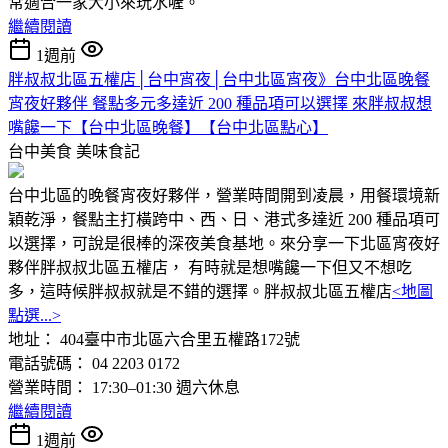
常適合一家大小來玩水喔。
繼續閱讀
1週前
胖叔叔北區五權店│台中宵夜│台中北區宵夜》台中北區晚餐
宵夜好夥伴 餐點多元多達近 200 種品項可以選擇 來胖叔叔想
嘴饞一下【台中北區晚餐】【台中北區點心】
台中美食
美味食記
台中北區的晚餐宵夜好夥伴，營業時間開到凌晨，用餐環境新
穎乾淨，餐點主打橫跨中、西、日、港式多達近 200 種品項可
以選擇，可說是很棒的深夜美食基地。來分享一下北區宵夜好
夥伴胖叔叔北區五權店， 有時就是想嘴饞一下但又不想吃
多，這時候胖叔叔就是不錯的選擇。胖叔叔北區五權店
<地圖
點選...>
地址： 404臺中市北區六合里五權路172號
電話號碼： 04 2203 0172
營業時間： 17:30–01:30 週六休息
繼續閱讀
1週前