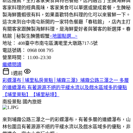
新店推薦，主打客家美食與特色餐點，店內融合了生醃海鮮與
客家料理的經典風味，客家美食可以單選或變成套餐，生醃秘
製海鮮醬蝦很有料，如果喜歡特色料理的化可以來嘗鮮一下。
這次來到台中南屯新開的一家特色餐廳「春秸館」，店內主打
有關客家跟醃製海鮮料理，是海鮮愛好者與饕客的新選擇。春
秸館 │秘製生醃醬蝦蟹
<地圖點選...>
地址： 408臺中市南屯區溝墘里大墩路717-5號
電話號碼： 0968 008 795
營業時間： 11:00–23:30
繼續閱讀
1週前
彩蝶瀑布│埔里私房景點│埔霧三瀑》埔霧公路三瀑之一 多層
的連續瀑布 有著源源不絕的平緩水流以及戲水區域多的優點
【埔里景點】【埔里秘境】
南投景點
國內旅遊
來到埔霧公路三瀑之一的彩蝶瀑布，有著多層的連續瀑布，山
林包圍且有著源源不絕的平緩水流以及戲水區域多的優點，非