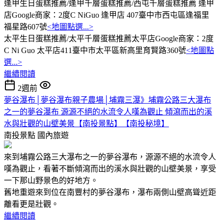
逢甲生日蛋糕推薦/逢甲千層蛋糕推薦/西屯千層蛋糕推薦 逢甲
店Google商家：2度C NiGuo 逢甲店 407臺中市西屯區逢福里
福星路607號
<地圖點選...>
太平生日蛋糕推薦/太平千層蛋糕推薦太平店Google商家：2度
C Ni Guo 太平店411臺中市太平區新高里育賢路360號
<地圖點
選...>
繼續閱讀
2週前
夢谷瀑布│夢谷瀑布親子農場│埔霧三瀑》埔霧公路三大瀑布
之一的夢谷瀑布 源源不絕的水流令人嘆為觀止 傾瀉而出的溪
水與壯觀的山壁美景【南投景點】【南投秘境】
南投景點
國內旅遊
來到埔霧公路三大瀑布之一的夢谷瀑布，源源不絕的水流令人
嘆為觀止，看著不斷傾瀉而出的溪水與壯觀的山壁美景，享受
一下那山野景色的好地方。
舊地重遊來到位在南豐村的夢谷瀑布，瀑布兩側山壁高聳近距
離看更是壯觀。
繼續閱讀