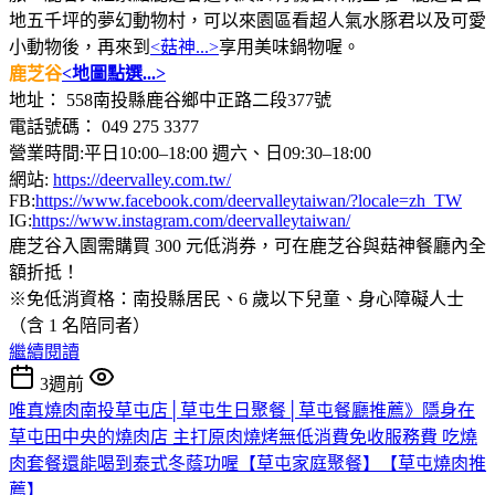
地五千坪的夢幻動物村，可以來園區看超人氣水豚君以及可愛
小動物後，再來到
<菇神...>
享用美味鍋物喔。
鹿芝谷
<地圖點選...>
地址： 558南投縣鹿谷鄉中正路二段377號
電話號碼： 049 275 3377
營業時間:平日10:00–18:00 週六、日09:30–18:00
網站:
https://deervalley.com.tw/
FB:
https://www.facebook.com/deervalleytaiwan/?locale=zh_TW
IG:
https://www.instagram.com/deervalleytaiwan/
鹿芝谷入園需購買 300 元低消券，可在鹿芝谷與菇神餐廳內全
額折抵！
※免低消資格：南投縣居民、6 歲以下兒童、身心障礙人士
（含 1 名陪同者）
繼續閱讀
3週前
唯真燒肉南投草屯店│草屯生日聚餐│草屯餐廳推薦》隱身在
草屯田中央的燒肉店 主打原肉燒烤無低消費免收服務費 吃燒
肉套餐還能喝到泰式冬蔭功喔【草屯家庭聚餐】【草屯燒肉推
薦】