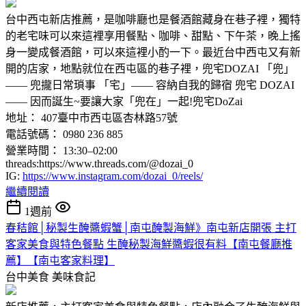
台中西屯新店推薦，是咖啡廳也是餐酒館藏身在巷子裡，獨特
的老宅味可以來這裡享用餐點、咖啡、甜點、下午茶，晚上搖
身一變成餐酒館，可以來這裡小酌一下。最近台中西屯又有新
開的店家，地點就位在西屯區的巷子裡，兜宅DOZAI 「兜」
—— 兜攏日常瑣事 「宅」—— 容納自我的歸宿 ​​兜宅 DOZAI
—— 因而誕生~要讓大家「兜在」一起!兜宅DoZai
地址： 407臺中市西屯區杏林路57號
電話號碼： 0980 236 885
營業時間： 13:30–02:00
threads:https://www.threads.com/@dozai_0
IG:
https://www.instagram.com/dozai_0/reels/
繼續閱讀
1週前
春秸館│秘製生醃醬蝦蟹│南屯醃製海鮮》南屯新店開張 主打
客家美食與特色餐點 生醃秘製海鮮醬蝦很有料【南屯餐廳推
薦】【南屯客家料理】
台中美食
美味食記