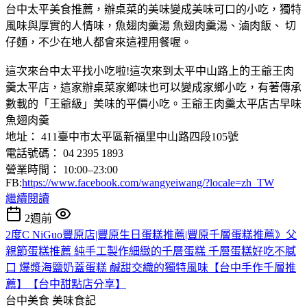
台中太平美食推薦，辦桌菜的美味變成美味可口的小吃，獨特
風味與厚實的人情味，魚翅肉羹湯 魚翅肉羹湯、滷肉飯、 切
仔麵，不少在地人都會來這裡用餐喔。
這次來台中太平找小吃啦!這次來到太平中山路上的王爺王肉
羹太平店，這家辦桌菜家鄉味也可以變成家鄉小吃，有著傳承
數載的「王爺級」美味的平價小吃。王爺王肉羹太平店古早味
魚翅肉羹
地址： 411臺中市太平區新福里中山路四段105號
電話號碼： 04 2395 1893
營業時間： 10:00–23:00
FB:
https://www.facebook.com/wangyeiwang/?locale=zh_TW
繼續閱讀
2週前
2度C NiGuo豐原店|豐原生日蛋糕推薦|豐原千層蛋糕推薦》父
親節蛋糕推薦 純手工製作細緻的千層蛋糕 千層蛋糕好吃不膩
口 爆漿海鹽奶蓋蛋糕 鹹甜交織的獨特風味【台中手作千層推
薦】【台中甜點店分享】
台中美食
美味食記