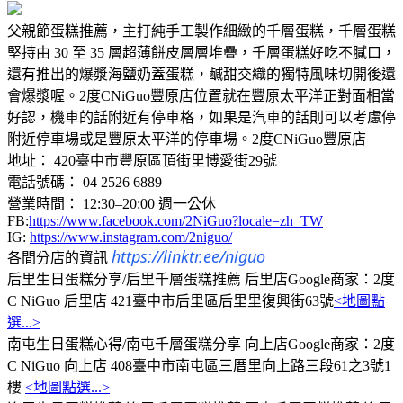
父親節蛋糕推薦，主打純手工製作細緻的千層蛋糕，千層蛋糕
堅持由 30 至 35 層超薄餅皮層層堆疊，千層蛋糕好吃不膩口，
還有推出的爆漿海鹽奶蓋蛋糕，鹹甜交織的獨特風味切開後還
會爆漿喔。2度CNiGuo豐原店位置就在豐原太平洋正對面相當
好認，機車的話附近有停車格，如果是汽車的話則可以考慮停
附近停車場或是豐原太平洋的停車場。2度CNiGuo豐原店
地址： 420臺中市豐原區頂街里博愛街29號
電話號碼： 04 2526 6889
營業時間： 12:30–20:00 週一公休
FB:
https://www.facebook.com/2NiGuo?locale=zh_TW
IG:
https://www.instagram.com/2niguo/
https://linktr.ee/niguo
各間分店的資訊
后里生日蛋糕分享/后里千層蛋糕推薦 后里店Google商家：2度
C NiGuo 后里店 421臺中市后里區后里里復興街63號
<地圖點
選...>
南屯生日蛋糕心得/南屯千層蛋糕分享 向上店Google商家：2度
C NiGuo 向上店 408臺中市南屯區三厝里向上路三段61之3號1
樓
<地圖點選...>