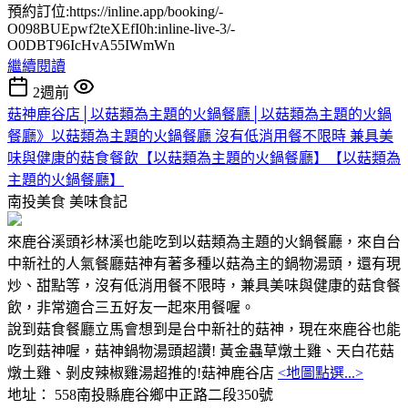
預約訂位:https://inline.app/booking/-
O098BUEpwf2teXEfI0h:inline-live-3/-
O0DBT96IcHvA55IWmWn
繼續閱讀
2週前
菇神鹿谷店│以菇類為主題的火鍋餐廳│以菇類為主題的火鍋
餐廳》以菇類為主題的火鍋餐廳 沒有低消用餐不限時 兼具美
味與健康的菇食餐飲【以菇類為主題的火鍋餐廳】【以菇類為
主題的火鍋餐廳】
南投美食
美味食記
來鹿谷溪頭衫林溪也能吃到以菇類為主題的火鍋餐廳，來自台
中新社的人氣餐廳菇神有著多種以菇為主的鍋物湯頭，還有現
炒、甜點等，沒有低消用餐不限時，兼具美味與健康的菇食餐
飲，非常適合三五好友一起來用餐喔。
說到菇食餐廳立馬會想到是台中新社的菇神，現在來鹿谷也能
吃到菇神喔，菇神鍋物湯頭超讚! 黃金蟲草燉土雞、天白花菇
燉土雞、剝皮辣椒雞湯超推的!菇神鹿谷店
<地圖點選...>
地址： 558南投縣鹿谷鄉中正路二段350號