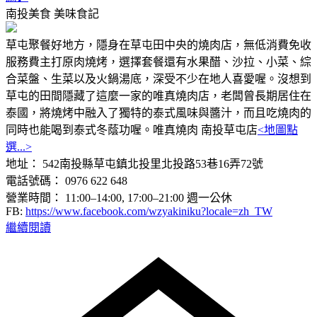
南投美食
美味食記
草屯聚餐好地方，隱身在草屯田中央的燒肉店，無低消費免收
服務費主打原肉燒烤，選擇套餐還有水果醋、沙拉、小菜、綜
合菜盤、生菜以及火鍋湯底，深受不少在地人喜愛喔。沒想到
草屯的田間隱藏了這麼一家的唯真燒肉店，老闆曾長期居住在
泰國，將燒烤中融入了獨特的泰式風味與醬汁，而且吃燒肉的
同時也能喝到泰式冬蔭功喔。唯真燒肉 南投草屯店
<地圖點
選...>
地址： 542南投縣草屯鎮北投里北投路53巷16弄72號
電話號碼： 0976 622 648
營業時間： 11:00–14:00, 17:00–21:00 週一公休
FB:
https://www.facebook.com/wzyakiniku?locale=zh_TW
繼續閱讀