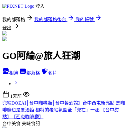
登入
我的部落格
我的部落格後台
我的帳號
登出
GO阿綸@旅人狂潮
相簿
部落格
名片
1天前
兜宅DOZAI│台中咖啡廳│台中餐酒館》台中西屯新亮點 是咖
啡廳也是餐酒館 獨特的老宅氛圍全「兜在」一起 【台中甜
點】【西屯咖啡廳】
台中美食
美味食記