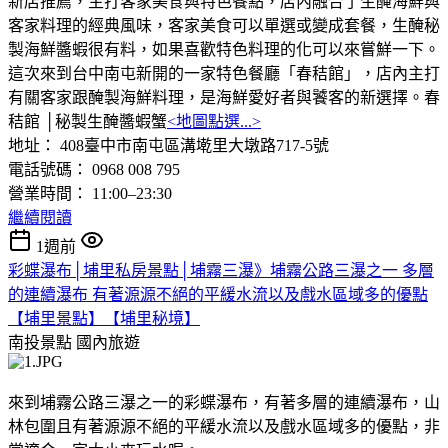
新店推薦，主打客家美食與特色餐點，店內融合了生醃海鮮與
客家料理的經典風味，客家美食可以單選或變成套餐，生醃秘
製海鮮醬蝦很有料，如果喜歡特色料理的化可以來嘗鮮一下。
這次來到台中南屯新開的一家特色餐廳「春秸館」，店內主打
有關客家跟醃製海鮮料理，是海鮮愛好者與饕客的新選擇。春
秸館 │秘製生醃醬蝦蟹
<地圖點選...>
地址： 408臺中市南屯區溝墘里大墩路717-5號
電話號碼： 0968 008 795
營業時間： 11:00–23:30
繼續閱讀
1週前
彩蝶瀑布│埔里私房景點│埔霧三瀑》埔霧公路三瀑之一 多層
的連續瀑布 有著源源不絕的平緩水流以及戲水區域多的優點
【埔里景點】【埔里秘境】
南投景點
國內旅遊
來到埔霧公路三瀑之一的彩蝶瀑布，有著多層的連續瀑布，山
林包圍且有著源源不絕的平緩水流以及戲水區域多的優點，非