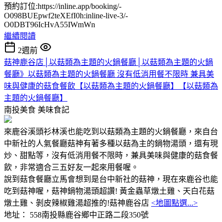
預約訂位:https://inline.app/booking/-
O098BUEpwf2teXEfI0h:inline-live-3/-
O0DBT96IcHvA55IWmWn
繼續閱讀
2週前
菇神鹿谷店│以菇類為主題的火鍋餐廳│以菇類為主題的火鍋
餐廳》以菇類為主題的火鍋餐廳 沒有低消用餐不限時 兼具美
味與健康的菇食餐飲【以菇類為主題的火鍋餐廳】【以菇類為
主題的火鍋餐廳】
南投美食
美味食記
來鹿谷溪頭衫林溪也能吃到以菇類為主題的火鍋餐廳，來自台
中新社的人氣餐廳菇神有著多種以菇為主的鍋物湯頭，還有現
炒、甜點等，沒有低消用餐不限時，兼具美味與健康的菇食餐
飲，非常適合三五好友一起來用餐喔。
說到菇食餐廳立馬會想到是台中新社的菇神，現在來鹿谷也能
吃到菇神喔，菇神鍋物湯頭超讚! 黃金蟲草燉土雞、天白花菇
燉土雞、剝皮辣椒雞湯超推的!菇神鹿谷店
<地圖點選...>
地址： 558南投縣鹿谷鄉中正路二段350號