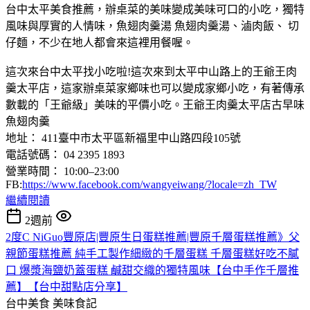
台中太平美食推薦，辦桌菜的美味變成美味可口的小吃，獨特
風味與厚實的人情味，魚翅肉羹湯 魚翅肉羹湯、滷肉飯、 切
仔麵，不少在地人都會來這裡用餐喔。
這次來台中太平找小吃啦!這次來到太平中山路上的王爺王肉
羹太平店，這家辦桌菜家鄉味也可以變成家鄉小吃，有著傳承
數載的「王爺級」美味的平價小吃。王爺王肉羹太平店古早味
魚翅肉羹
地址： 411臺中市太平區新福里中山路四段105號
電話號碼： 04 2395 1893
營業時間： 10:00–23:00
FB:
https://www.facebook.com/wangyeiwang/?locale=zh_TW
繼續閱讀
2週前
2度C NiGuo豐原店|豐原生日蛋糕推薦|豐原千層蛋糕推薦》父
親節蛋糕推薦 純手工製作細緻的千層蛋糕 千層蛋糕好吃不膩
口 爆漿海鹽奶蓋蛋糕 鹹甜交織的獨特風味【台中手作千層推
薦】【台中甜點店分享】
台中美食
美味食記