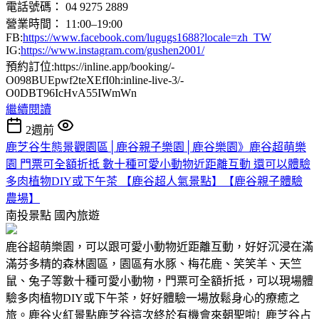
電話號碼： 04 9275 2889
營業時間： 11:00–19:00
FB:
https://www.facebook.com/lugugs1688?locale=zh_TW
IG:
https://www.instagram.com/gushen2001/
預約訂位:https://inline.app/booking/-
O098BUEpwf2teXEfI0h:inline-live-3/-
O0DBT96IcHvA55IWmWn
繼續閱讀
2週前
鹿芝谷生態景觀園區│鹿谷親子樂園│鹿谷樂園》鹿谷超萌樂
園 門票可全額折抵 數十種可愛小動物近距離互動 還可以體驗
多肉植物DIY或下午茶 【鹿谷超人氣景點】【鹿谷親子體驗
農場】
南投景點
國內旅遊
鹿谷超萌樂園，可以跟可愛小動物近距離互動，好好沉浸在滿
滿芬多精的森林園區，園區有水豚、梅花鹿、笑笑羊、天竺
鼠、兔子等數十種可愛小動物，門票可全額折抵，可以現場體
驗多肉植物DIY或下午茶，好好體驗一場放鬆身心的療癒之
旅。鹿谷火紅景點鹿芝谷這次終於有機會來朝聖啦! 鹿芝谷占