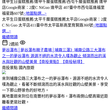
逢甲生日蛋糕推薦/逢甲千層蛋糕推薦/西屯千層蛋糕推薦 逢甲
店Google商家：2度C NiGuo 逢甲店 407臺中市西屯區逢福里
福星路607號
<地圖點選...>
太平生日蛋糕推薦/太平千層蛋糕推薦太平店Google商家：2度
C Ni Guo 太平店411臺中市太平區新高里育賢路360號
<地圖點
選...>
繼續閱讀
2週前
夢谷瀑布│夢谷瀑布親子農場│埔霧三瀑》埔霧公路三大瀑布
之一的夢谷瀑布 源源不絕的水流令人嘆為觀止 傾瀉而出的溪
水與壯觀的山壁美景【南投景點】【南投秘境】
南投景點
國內旅遊
來到埔霧公路三大瀑布之一的夢谷瀑布，源源不絕的水流令人
嘆為觀止，看著不斷傾瀉而出的溪水與壯觀的山壁美景，享受
一下那山野景色的好地方。
舊地重遊來到位在南豐村的夢谷瀑布，瀑布兩側山壁高聳近距
離看更是壯觀。
繼續閱讀