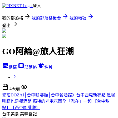
登入
我的部落格
我的部落格後台
我的帳號
登出
GO阿綸@旅人狂潮
相簿
部落格
名片
4天前
兜宅DOZAI│台中咖啡廳│台中餐酒館》台中西屯新亮點 是咖
啡廳也是餐酒館 獨特的老宅氛圍全「兜在」一起 【台中甜
點】【西屯咖啡廳】
台中美食
美味食記