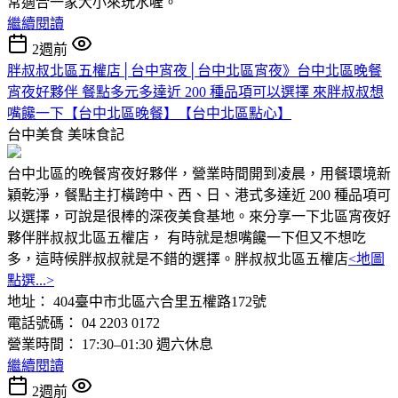
常適合一家大小來玩水喔。
繼續閱讀
2週前
胖叔叔北區五權店│台中宵夜│台中北區宵夜》台中北區晚餐
宵夜好夥伴 餐點多元多達近 200 種品項可以選擇 來胖叔叔想
嘴饞一下【台中北區晚餐】【台中北區點心】
台中美食
美味食記
台中北區的晚餐宵夜好夥伴，營業時間開到凌晨，用餐環境新
穎乾淨，餐點主打橫跨中、西、日、港式多達近 200 種品項可
以選擇，可說是很棒的深夜美食基地。來分享一下北區宵夜好
夥伴胖叔叔北區五權店， 有時就是想嘴饞一下但又不想吃
多，這時候胖叔叔就是不錯的選擇。胖叔叔北區五權店
<地圖
點選...>
地址： 404臺中市北區六合里五權路172號
電話號碼： 04 2203 0172
營業時間： 17:30–01:30 週六休息
繼續閱讀
2週前