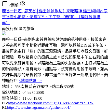
2週前
鹿谷一日遊│鹿芝谷│雞王涮涮鍋點》來吃菇神 雞王涮涮鍋 鹿
芝谷看小動物、體驗DIY、下午茶 【菇神】【鹿谷餐廳推
薦】
南投行程
國內旅遊
鹿谷一日遊~來到先來兼具美味與健康的菇神用餐，接著來鹿
芝谷來與可愛小動物近距離互動，還可以體驗DIY或下午茶，
最後再來主打「鮮」的雞王涮涮鍋，品嘗手切冷藏文昌雞，好
好體驗一場放鬆身心的療癒之旅。首先如果是中午左右到的話
可以先來菇神用餐，以菇類為主題的火鍋餐廳，主打以菇為主
的鍋物湯頭，還有現炒、甜點等，沒有低消用餐不限時，兼具
美味與健康的菇食餐飲，非常適合三五好友一起來用餐喔。菇
神鹿谷店
<地圖點選...>
地址： 558南投縣鹿谷鄉中正路二段350號
電話號碼： 04 9275 2889
營業時間： 11:00–19:00
FB:
https://www.facebook.com/lugugs1688?locale=zh_TW
IG:
https://www.instagram.com/gushen2001/