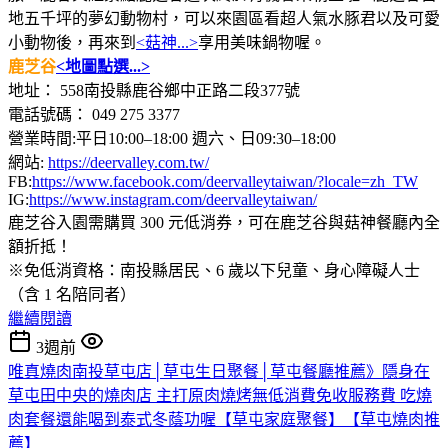
地五千坪的夢幻動物村，可以來園區看超人氣水豚君以及可愛
小動物後，再來到
<菇神...>
享用美味鍋物喔。
鹿芝谷
<地圖點選...>
地址： 558南投縣鹿谷鄉中正路二段377號
電話號碼： 049 275 3377
營業時間:平日10:00–18:00 週六、日09:30–18:00
網站:
https://deervalley.com.tw/
FB:
https://www.facebook.com/deervalleytaiwan/?locale=zh_TW
IG:
https://www.instagram.com/deervalleytaiwan/
鹿芝谷入園需購買 300 元低消券，可在鹿芝谷與菇神餐廳內全
額折抵！
※免低消資格：南投縣居民、6 歲以下兒童、身心障礙人士
（含 1 名陪同者）
繼續閱讀
3週前
唯真燒肉南投草屯店│草屯生日聚餐│草屯餐廳推薦》隱身在
草屯田中央的燒肉店 主打原肉燒烤無低消費免收服務費 吃燒
肉套餐還能喝到泰式冬蔭功喔【草屯家庭聚餐】【草屯燒肉推
薦】