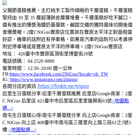
父親節蛋糕推薦，主打純手工製作細緻的千層蛋糕，千層蛋糕
堅持由 30 至 35 層超薄餅皮層層堆疊，千層蛋糕好吃不膩口，
還有推出的爆漿海鹽奶蓋蛋糕，鹹甜交織的獨特風味切開後還
會爆漿喔。2度CNiGuo豐原店位置就在豐原太平洋正對面相當
好認，機車的話附近有停車格，如果是汽車的話則可以考慮停
附近停車場或是豐原太平洋的停車場。2度CNiGuo豐原店
地址： 420臺中市豐原區頂街里博愛街29號
電話號碼： 04 2526 6889
營業時間： 12:30–20:00 週一公休
FB:
https://www.facebook.com/2NiGuo?locale=zh_TW
IG:
https://www.instagram.com/2niguo/
https://linktr.ee/niguo
各間分店的資訊
后里生日蛋糕分享/后里千層蛋糕推薦 后里店Google商家：2度
C NiGuo 后里店 421臺中市后里區后里里復興街63號
<地圖點
選...>
南屯生日蛋糕心得/南屯千層蛋糕分享 向上店Google商家：2度
C NiGuo 向上店 408臺中市南屯區三厝里向上路三段61之3號1
樓
<地圖點選...>