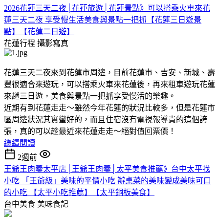
2026花蓮三天二夜│花蓮旅遊│花蓮景點》可以搭乘火車來花
蓮三天二夜 享受慢生活美食與景點一把抓【花蓮三日遊景
點】【花蓮二日遊】
花蓮行程
攝影寫真
花蓮三天二夜來到花蓮市周邊，目前花蓮市、吉安、新城、壽
豐很適合來遊玩，可以搭乘火車來花蓮後，再來租車遊玩花蓮
來趟三日遊，美食與景點一把抓享受慢活的樂趣。
近期有到花蓮走走～雖然今年花蓮的狀況比較多，但是花蓮市
區周邊狀況其實蠻好的，而且住宿沒有電視報導貴的這個誇
張，真的可以趁最近來花蓮走走～絕對值回票價！
繼續閱讀
2週前
王爺王肉羹太平店│王爺王肉羹│太平美食推薦》台中太平找
小吃 「王爺級」美味的平價小吃 辦桌菜的美味變成美味可口
的小吃 【太平小吃推薦】【太平銅板美食】
台中美食
美味食記