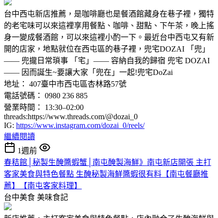
台中西屯新店推薦，是咖啡廳也是餐酒館藏身在巷子裡，獨特
的老宅味可以來這裡享用餐點、咖啡、甜點、下午茶，晚上搖
身一變成餐酒館，可以來這裡小酌一下。最近台中西屯又有新
開的店家，地點就位在西屯區的巷子裡，兜宅DOZAI 「兜」
—— 兜攏日常瑣事 「宅」—— 容納自我的歸宿 ​​兜宅 DOZAI
—— 因而誕生~要讓大家「兜在」一起!兜宅DoZai
地址： 407臺中市西屯區杏林路57號
電話號碼： 0980 236 885
營業時間： 13:30–02:00
threads:https://www.threads.com/@dozai_0
IG:
https://www.instagram.com/dozai_0/reels/
繼續閱讀
1週前
春秸館│秘製生醃醬蝦蟹│南屯醃製海鮮》南屯新店開張 主打
客家美食與特色餐點 生醃秘製海鮮醬蝦很有料【南屯餐廳推
薦】【南屯客家料理】
台中美食
美味食記