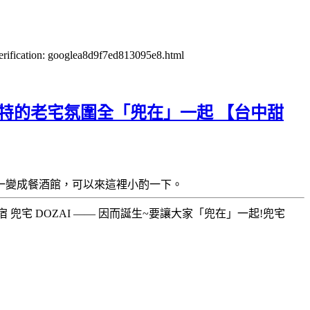
verification: googlea8d9f7ed813095e8.html
獨特的老宅氛圍全「兜在」一起 【台中甜
一變成餐酒館，可以來這裡小酌一下。
兜宅 DOZAI —— 因而誕生~要讓大家「兜在」一起!兜宅