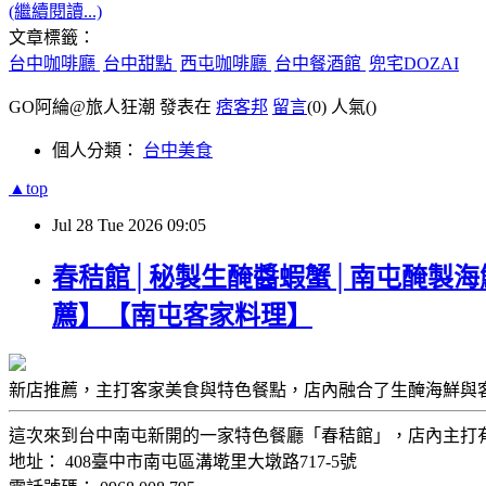
(繼續閱讀...)
文章標籤：
台中咖啡廳
台中甜點
西屯咖啡廳
台中餐酒館
兜宅DOZAI
GO阿綸@旅人狂潮 發表在
痞客邦
留言
(0)
人氣(
)
個人分類：
台中美食
▲top
Jul
28
Tue
2026
09:05
春秸館│秘製生醃醬蝦蟹│南屯醃製海
薦】【南屯客家料理】
新店推薦，主打客家美食與特色餐點，店內融合了生醃海鮮與
這次來到台中南屯新開的一家特色餐廳「春秸館」，店內主打
地址： 408臺中市南屯區溝墘里大墩路717-5號