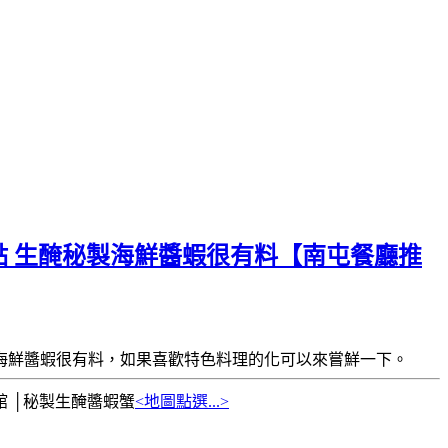
點 生醃秘製海鮮醬蝦很有料【南屯餐廳推
海鮮醬蝦很有料，如果喜歡特色料理的化可以來嘗鮮一下。
 │秘製生醃醬蝦蟹
<地圖點選...>