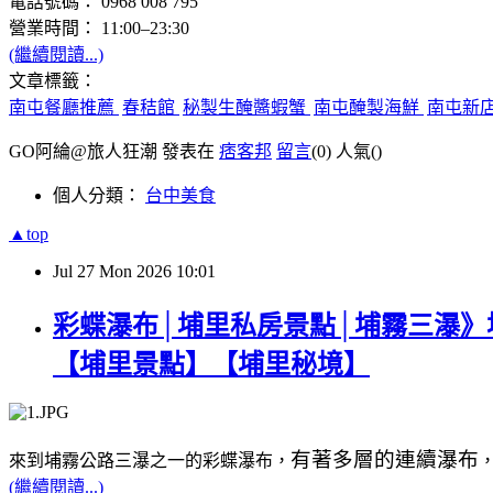
電話號碼： 0968 008 795
營業時間： 11:00–23:30
(繼續閱讀...)
文章標籤：
南屯餐廳推薦
春秸館
秘製生醃醬蝦蟹
南屯醃製海鮮
南屯新
GO阿綸@旅人狂潮 發表在
痞客邦
留言
(0)
人氣(
)
個人分類：
台中美食
▲top
Jul
27
Mon
2026
10:01
彩蝶瀑布│埔里私房景點│埔霧三瀑》
【埔里景點】【埔里秘境】
有著多層的連續瀑布
來到埔霧公路三瀑之一的彩蝶瀑布，
(繼續閱讀...)