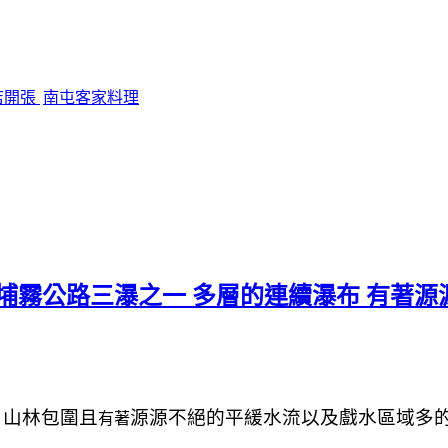
店開張
南屯客家料理
埔霧公路三瀑之一 多層的連續瀑布 有著
山林包圍且
源源不絕的
平緩
水流以及
戲水區域多
，
有著