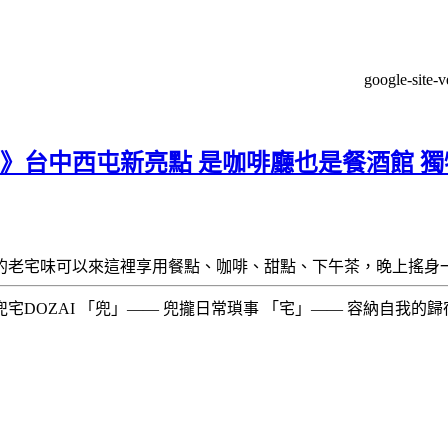
google-site-
館》台中西屯新亮點 是咖啡廳也是餐酒館 
的老宅味可以來這裡享用餐點、咖啡、甜點、下午茶，晚上搖身
ZAI 「兜」—— 兜攏日常瑣事 「宅」—— 容納自我的歸宿 ​​