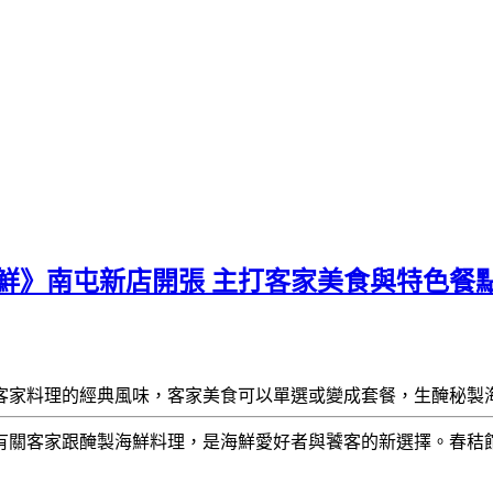
鮮》南屯新店開張 主打客家美食與特色餐
客家料理的經典風味，客家美食可以單選或變成套餐，生醃秘製
有關客家跟醃製海鮮料理，是海鮮愛好者與饕客的新選擇。春秸館