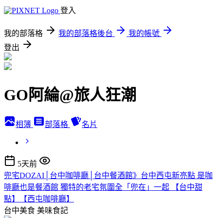
登入
我的部落格
我的部落格後台
我的帳號
登出
GO阿綸@旅人狂潮
相簿
部落格
名片
5天前
兜宅DOZAI│台中咖啡廳│台中餐酒館》台中西屯新亮點 是咖
啡廳也是餐酒館 獨特的老宅氛圍全「兜在」一起 【台中甜
點】【西屯咖啡廳】
台中美食
美味食記