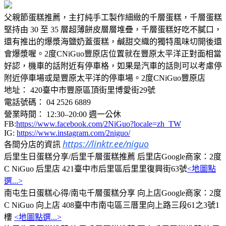
父親節蛋糕推薦，主打純手工製作細緻的千層蛋糕，千層蛋糕
堅持由 30 至 35 層超薄餅皮層層堆疊，千層蛋糕好吃不膩口，
還有推出的爆漿海鹽奶蓋蛋糕，鹹甜交織的獨特風味切開後還
會爆漿喔。2度CNiGuo豐原店位置就在豐原太平洋正對面相當
好認，機車的話附近有停車格，如果是汽車的話則可以考慮停
附近停車場或是豐原太平洋的停車場。2度CNiGuo豐原店
地址： 420臺中市豐原區頂街里博愛街29號
電話號碼： 04 2526 6889
營業時間： 12:30–20:00 週一公休
FB:
https://www.facebook.com/2NiGuo?locale=zh_TW
IG:
https://www.instagram.com/2niguo/
https://linktr.ee/niguo
各間分店的資訊
后里生日蛋糕分享/后里千層蛋糕推薦 后里店Google商家：2度
C NiGuo 后里店 421臺中市后里區后里里復興街63號
<地圖點
選...>
南屯生日蛋糕心得/南屯千層蛋糕分享 向上店Google商家：2度
C NiGuo 向上店 408臺中市南屯區三厝里向上路三段61之3號1
樓
<地圖點選...>