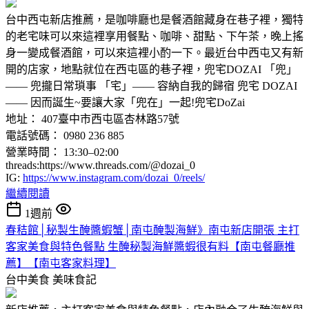
台中西屯新店推薦，是咖啡廳也是餐酒館藏身在巷子裡，獨特
的老宅味可以來這裡享用餐點、咖啡、甜點、下午茶，晚上搖
身一變成餐酒館，可以來這裡小酌一下。最近台中西屯又有新
開的店家，地點就位在西屯區的巷子裡，兜宅DOZAI 「兜」
—— 兜攏日常瑣事 「宅」—— 容納自我的歸宿 ​​兜宅 DOZAI
—— 因而誕生~要讓大家「兜在」一起!兜宅DoZai
地址： 407臺中市西屯區杏林路57號
電話號碼： 0980 236 885
營業時間： 13:30–02:00
threads:https://www.threads.com/@dozai_0
IG:
https://www.instagram.com/dozai_0/reels/
繼續閱讀
1週前
春秸館│秘製生醃醬蝦蟹│南屯醃製海鮮》南屯新店開張 主打
客家美食與特色餐點 生醃秘製海鮮醬蝦很有料【南屯餐廳推
薦】【南屯客家料理】
台中美食
美味食記