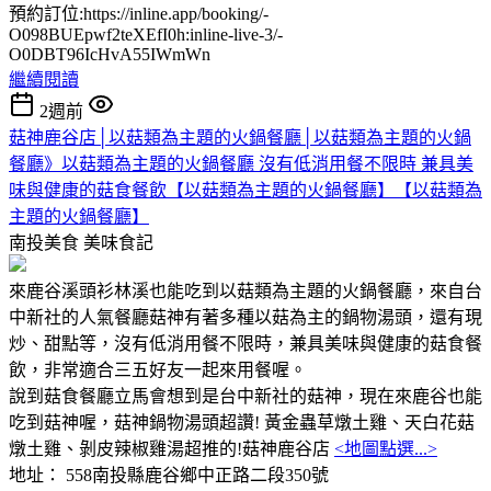
預約訂位:https://inline.app/booking/-
O098BUEpwf2teXEfI0h:inline-live-3/-
O0DBT96IcHvA55IWmWn
繼續閱讀
2週前
菇神鹿谷店│以菇類為主題的火鍋餐廳│以菇類為主題的火鍋
餐廳》以菇類為主題的火鍋餐廳 沒有低消用餐不限時 兼具美
味與健康的菇食餐飲【以菇類為主題的火鍋餐廳】【以菇類為
主題的火鍋餐廳】
南投美食
美味食記
來鹿谷溪頭衫林溪也能吃到以菇類為主題的火鍋餐廳，來自台
中新社的人氣餐廳菇神有著多種以菇為主的鍋物湯頭，還有現
炒、甜點等，沒有低消用餐不限時，兼具美味與健康的菇食餐
飲，非常適合三五好友一起來用餐喔。
說到菇食餐廳立馬會想到是台中新社的菇神，現在來鹿谷也能
吃到菇神喔，菇神鍋物湯頭超讚! 黃金蟲草燉土雞、天白花菇
燉土雞、剝皮辣椒雞湯超推的!菇神鹿谷店
<地圖點選...>
地址： 558南投縣鹿谷鄉中正路二段350號