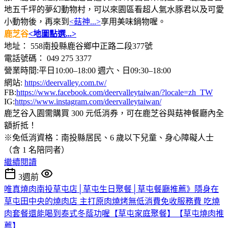
地五千坪的夢幻動物村，可以來園區看超人氣水豚君以及可愛
小動物後，再來到
<菇神...>
享用美味鍋物喔。
鹿芝谷
<地圖點選...>
地址： 558南投縣鹿谷鄉中正路二段377號
電話號碼： 049 275 3377
營業時間:平日10:00–18:00 週六、日09:30–18:00
網站:
https://deervalley.com.tw/
FB:
https://www.facebook.com/deervalleytaiwan/?locale=zh_TW
IG:
https://www.instagram.com/deervalleytaiwan/
鹿芝谷入園需購買 300 元低消券，可在鹿芝谷與菇神餐廳內全
額折抵！
※免低消資格：南投縣居民、6 歲以下兒童、身心障礙人士
（含 1 名陪同者）
繼續閱讀
3週前
唯真燒肉南投草屯店│草屯生日聚餐│草屯餐廳推薦》隱身在
草屯田中央的燒肉店 主打原肉燒烤無低消費免收服務費 吃燒
肉套餐還能喝到泰式冬蔭功喔【草屯家庭聚餐】【草屯燒肉推
薦】