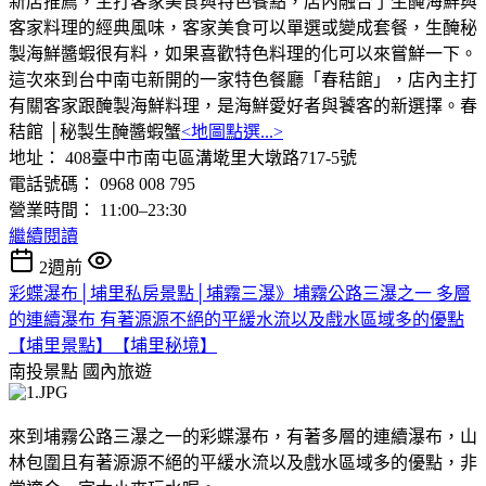
新店推薦，主打客家美食與特色餐點，店內融合了生醃海鮮與
客家料理的經典風味，客家美食可以單選或變成套餐，生醃秘
製海鮮醬蝦很有料，如果喜歡特色料理的化可以來嘗鮮一下。
這次來到台中南屯新開的一家特色餐廳「春秸館」，店內主打
有關客家跟醃製海鮮料理，是海鮮愛好者與饕客的新選擇。春
秸館 │秘製生醃醬蝦蟹
<地圖點選...>
地址： 408臺中市南屯區溝墘里大墩路717-5號
電話號碼： 0968 008 795
營業時間： 11:00–23:30
繼續閱讀
2週前
彩蝶瀑布│埔里私房景點│埔霧三瀑》埔霧公路三瀑之一 多層
的連續瀑布 有著源源不絕的平緩水流以及戲水區域多的優點
【埔里景點】【埔里秘境】
南投景點
國內旅遊
來到埔霧公路三瀑之一的彩蝶瀑布，有著多層的連續瀑布，山
林包圍且有著源源不絕的平緩水流以及戲水區域多的優點，非