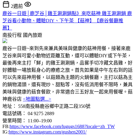
2週前
鹿谷一日遊│鹿芝谷│雞王涮涮鍋點》來吃菇神 雞王涮涮鍋 鹿
芝谷看小動物、體驗DIY、下午茶 【菇神】【鹿谷餐廳推
薦】
南投行程
國內旅遊
鹿谷一日遊~來到先來兼具美味與健康的菇神用餐，接著來鹿
芝谷來與可愛小動物近距離互動，還可以體驗DIY或下午茶，
最後再來主打「鮮」的雞王涮涮鍋，品嘗手切冷藏文昌雞，好
好體驗一場放鬆身心的療癒之旅。首先如果是中午左右到的話
可以先來菇神用餐，以菇類為主題的火鍋餐廳，主打以菇為主
的鍋物湯頭，還有現炒、甜點等，沒有低消用餐不限時，兼具
美味與健康的菇食餐飲，非常適合三五好友一起來用餐喔。菇
神鹿谷店
<地圖點選...>
地址： 558南投縣鹿谷鄉中正路二段350號
電話號碼： 04 9275 2889
營業時間： 11:00–19:00
FB:
https://www.facebook.com/lugugs1688?locale=zh_TW
IG:
https://www.instagram.com/gushen2001/