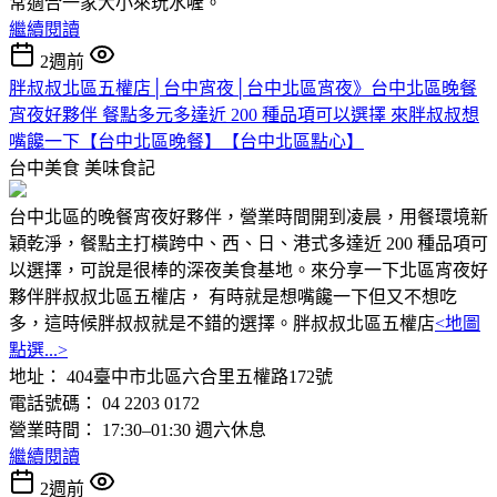
常適合一家大小來玩水喔。
繼續閱讀
2週前
胖叔叔北區五權店│台中宵夜│台中北區宵夜》台中北區晚餐
宵夜好夥伴 餐點多元多達近 200 種品項可以選擇 來胖叔叔想
嘴饞一下【台中北區晚餐】【台中北區點心】
台中美食
美味食記
台中北區的晚餐宵夜好夥伴，營業時間開到凌晨，用餐環境新
穎乾淨，餐點主打橫跨中、西、日、港式多達近 200 種品項可
以選擇，可說是很棒的深夜美食基地。來分享一下北區宵夜好
夥伴胖叔叔北區五權店， 有時就是想嘴饞一下但又不想吃
多，這時候胖叔叔就是不錯的選擇。胖叔叔北區五權店
<地圖
點選...>
地址： 404臺中市北區六合里五權路172號
電話號碼： 04 2203 0172
營業時間： 17:30–01:30 週六休息
繼續閱讀
2週前