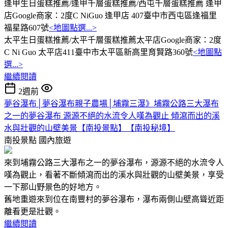
逢甲生日蛋糕推薦/逢甲千層蛋糕推薦/西屯千層蛋糕推薦 逢甲
店Google商家：2度C NiGuo 逢甲店 407臺中市西屯區逢福里
福星路607號
<地圖點選...>
太平生日蛋糕推薦/太平千層蛋糕推薦太平店Google商家：2度
C Ni Guo 太平店411臺中市太平區新高里育賢路360號
<地圖點
選...>
繼續閱讀
2週前
夢谷瀑布│夢谷瀑布親子農場│埔霧三瀑》埔霧公路三大瀑布
之一的夢谷瀑布 源源不絕的水流令人嘆為觀止 傾瀉而出的溪
水與壯觀的山壁美景【南投景點】【南投秘境】
南投景點
國內旅遊
來到埔霧公路三大瀑布之一的夢谷瀑布，源源不絕的水流令人
嘆為觀止，看著不斷傾瀉而出的溪水與壯觀的山壁美景，享受
一下那山野景色的好地方。
舊地重遊來到位在南豐村的夢谷瀑布，瀑布兩側山壁高聳近距
離看更是壯觀。
繼續閱讀