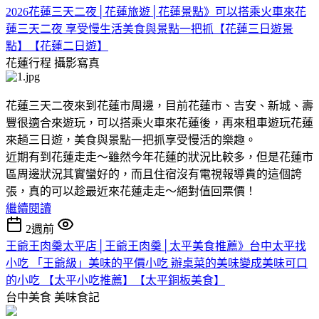
2026花蓮三天二夜│花蓮旅遊│花蓮景點》可以搭乘火車來花
蓮三天二夜 享受慢生活美食與景點一把抓【花蓮三日遊景
點】【花蓮二日遊】
花蓮行程
攝影寫真
花蓮三天二夜來到花蓮市周邊，目前花蓮市、吉安、新城、壽
豐很適合來遊玩，可以搭乘火車來花蓮後，再來租車遊玩花蓮
來趟三日遊，美食與景點一把抓享受慢活的樂趣。
近期有到花蓮走走～雖然今年花蓮的狀況比較多，但是花蓮市
區周邊狀況其實蠻好的，而且住宿沒有電視報導貴的這個誇
張，真的可以趁最近來花蓮走走～絕對值回票價！
繼續閱讀
2週前
王爺王肉羹太平店│王爺王肉羹│太平美食推薦》台中太平找
小吃 「王爺級」美味的平價小吃 辦桌菜的美味變成美味可口
的小吃 【太平小吃推薦】【太平銅板美食】
台中美食
美味食記