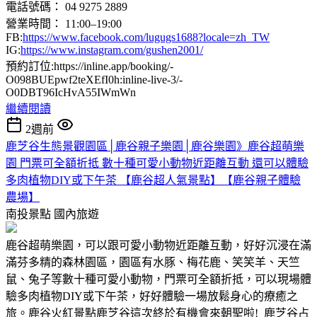
電話號碼： 04 9275 2889
營業時間： 11:00–19:00
FB:
https://www.facebook.com/lugugs1688?locale=zh_TW
IG:
https://www.instagram.com/gushen2001/
預約訂位:https://inline.app/booking/-
O098BUEpwf2teXEfI0h:inline-live-3/-
O0DBT96IcHvA55IWmWn
繼續閱讀
2週前
鹿芝谷生態景觀園區│鹿谷親子樂園│鹿谷樂園》鹿谷超萌樂
園 門票可全額折抵 數十種可愛小動物近距離互動 還可以體驗
多肉植物DIY或下午茶 【鹿谷超人氣景點】【鹿谷親子體驗
農場】
南投景點
國內旅遊
鹿谷超萌樂園，可以跟可愛小動物近距離互動，好好沉浸在滿
滿芬多精的森林園區，園區有水豚、梅花鹿、笑笑羊、天竺
鼠、兔子等數十種可愛小動物，門票可全額折抵，可以現場體
驗多肉植物DIY或下午茶，好好體驗一場放鬆身心的療癒之
旅。鹿谷火紅景點鹿芝谷這次終於有機會來朝聖啦! 鹿芝谷占