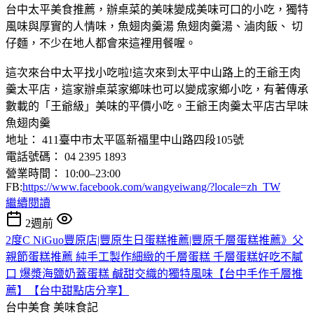
台中太平美食推薦，辦桌菜的美味變成美味可口的小吃，獨特
風味與厚實的人情味，魚翅肉羹湯 魚翅肉羹湯、滷肉飯、 切
仔麵，不少在地人都會來這裡用餐喔。
這次來台中太平找小吃啦!這次來到太平中山路上的王爺王肉
羹太平店，這家辦桌菜家鄉味也可以變成家鄉小吃，有著傳承
數載的「王爺級」美味的平價小吃。王爺王肉羹太平店古早味
魚翅肉羹
地址： 411臺中市太平區新福里中山路四段105號
電話號碼： 04 2395 1893
營業時間： 10:00–23:00
FB:
https://www.facebook.com/wangyeiwang/?locale=zh_TW
繼續閱讀
2週前
2度C NiGuo豐原店|豐原生日蛋糕推薦|豐原千層蛋糕推薦》父
親節蛋糕推薦 純手工製作細緻的千層蛋糕 千層蛋糕好吃不膩
口 爆漿海鹽奶蓋蛋糕 鹹甜交織的獨特風味【台中手作千層推
薦】【台中甜點店分享】
台中美食
美味食記