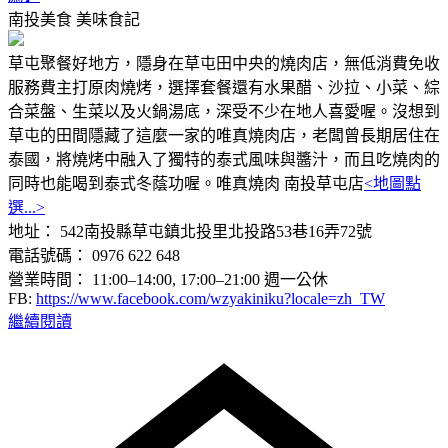
南投美食
美味食記
草屯聚餐好地方，隱身在草屯田中央的燒肉店，無低消費免收
服務費主打原肉燒烤，選擇套餐還有水果醋、沙拉、小菜、綜
合菜盤、生菜以及火鍋湯底，深受不少在地人喜愛喔。沒想到
草屯的田間隱藏了這麼一家的唯真燒肉店，老闆曾長期居住在
泰國，將燒烤中融入了獨特的泰式風味與醬汁，而且吃燒肉的
同時也能喝到泰式冬蔭功喔。唯真燒肉 南投草屯店
<地圖點
選...>
地址： 542南投縣草屯鎮北投里北投路53巷16弄72號
電話號碼： 0976 622 648
營業時間： 11:00–14:00, 17:00–21:00 週一公休
FB:
https://www.facebook.com/wzyakiniku?locale=zh_TW
繼續閱讀