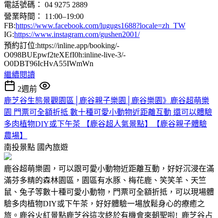
電話號碼： 04 9275 2889
營業時間： 11:00–19:00
FB:
https://www.facebook.com/lugugs1688?locale=zh_TW
IG:
https://www.instagram.com/gushen2001/
預約訂位:https://inline.app/booking/-
O098BUEpwf2teXEfI0h:inline-live-3/-
O0DBT96IcHvA55IWmWn
繼續閱讀
2週前
鹿芝谷生態景觀園區│鹿谷親子樂園│鹿谷樂園》鹿谷超萌樂
園 門票可全額折抵 數十種可愛小動物近距離互動 還可以體驗
多肉植物DIY或下午茶 【鹿谷超人氣景點】【鹿谷親子體驗
農場】
南投景點
國內旅遊
鹿谷超萌樂園，可以跟可愛小動物近距離互動，好好沉浸在滿
滿芬多精的森林園區，園區有水豚、梅花鹿、笑笑羊、天竺
鼠、兔子等數十種可愛小動物，門票可全額折抵，可以現場體
驗多肉植物DIY或下午茶，好好體驗一場放鬆身心的療癒之
旅。鹿谷火紅景點鹿芝谷這次終於有機會來朝聖啦! 鹿芝谷占