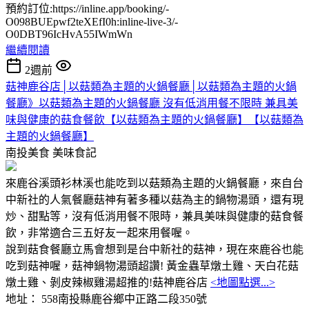
預約訂位:https://inline.app/booking/-
O098BUEpwf2teXEfI0h:inline-live-3/-
O0DBT96IcHvA55IWmWn
繼續閱讀
2週前
菇神鹿谷店│以菇類為主題的火鍋餐廳│以菇類為主題的火鍋
餐廳》以菇類為主題的火鍋餐廳 沒有低消用餐不限時 兼具美
味與健康的菇食餐飲【以菇類為主題的火鍋餐廳】【以菇類為
主題的火鍋餐廳】
南投美食
美味食記
來鹿谷溪頭衫林溪也能吃到以菇類為主題的火鍋餐廳，來自台
中新社的人氣餐廳菇神有著多種以菇為主的鍋物湯頭，還有現
炒、甜點等，沒有低消用餐不限時，兼具美味與健康的菇食餐
飲，非常適合三五好友一起來用餐喔。
說到菇食餐廳立馬會想到是台中新社的菇神，現在來鹿谷也能
吃到菇神喔，菇神鍋物湯頭超讚! 黃金蟲草燉土雞、天白花菇
燉土雞、剝皮辣椒雞湯超推的!菇神鹿谷店
<地圖點選...>
地址： 558南投縣鹿谷鄉中正路二段350號