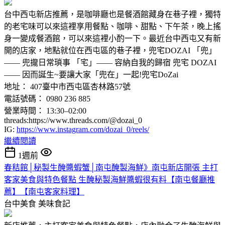
台中西屯新店推薦，是咖啡廳也是餐酒館藏身在巷子裡，獨特
的老宅味可以來這裡享用餐點、咖啡、甜點、下午茶，晚上搖
身一變成餐酒館，可以來這裡小酌一下。最近台中西屯又有新
開的店家，地點就位在西屯區的巷子裡，兜宅DOZAI 「兜」
—— 兜攏日常瑣事 「宅」—— 容納自我的歸宿 ​​兜宅 DOZAI
—— 因而誕生~要讓大家「兜在」一起!兜宅DoZai
地址： 407臺中市西屯區杏林路57號
電話號碼： 0980 236 885
營業時間： 13:30–02:00
threads:https://www.threads.com/@dozai_0
IG:
https://www.instagram.com/dozai_0/reels/
繼續閱讀
1週前
春秸館│秘製生醃醬蝦蟹│南屯醃製海鮮》南屯新店開張 主打
客家美食與特色餐點 生醃秘製海鮮醬蝦很有料【南屯餐廳推
薦】【南屯客家料理】
台中美食
美味食記