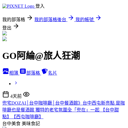
登入
我的部落格
我的部落格後台
我的帳號
登出
GO阿綸@旅人狂潮
相簿
部落格
名片
4天前
兜宅DOZAI│台中咖啡廳│台中餐酒館》台中西屯新亮點 是咖
啡廳也是餐酒館 獨特的老宅氛圍全「兜在」一起 【台中甜
點】【西屯咖啡廳】
台中美食
美味食記