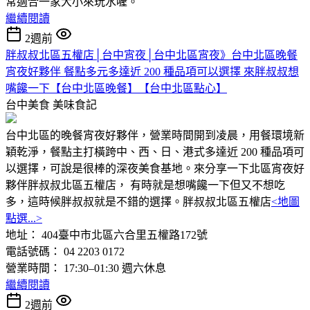
常適合一家大小來玩水喔。
繼續閱讀
2週前
胖叔叔北區五權店│台中宵夜│台中北區宵夜》台中北區晚餐
宵夜好夥伴 餐點多元多達近 200 種品項可以選擇 來胖叔叔想
嘴饞一下【台中北區晚餐】【台中北區點心】
台中美食
美味食記
台中北區的晚餐宵夜好夥伴，營業時間開到凌晨，用餐環境新
穎乾淨，餐點主打橫跨中、西、日、港式多達近 200 種品項可
以選擇，可說是很棒的深夜美食基地。來分享一下北區宵夜好
夥伴胖叔叔北區五權店， 有時就是想嘴饞一下但又不想吃
多，這時候胖叔叔就是不錯的選擇。胖叔叔北區五權店
<地圖
點選...>
地址： 404臺中市北區六合里五權路172號
電話號碼： 04 2203 0172
營業時間： 17:30–01:30 週六休息
繼續閱讀
2週前