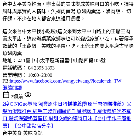
台中太平美食推薦，辦桌菜的美味變成美味可口的小吃，獨特
風味與厚實的人情味，魚翅肉羹湯 魚翅肉羹湯、滷肉飯、 切
仔麵，不少在地人都會來這裡用餐喔。
這次來台中太平找小吃啦!這次來到太平中山路上的王爺王肉
羹太平店，這家辦桌菜家鄉味也可以變成家鄉小吃，有著傳承
數載的「王爺級」美味的平價小吃。王爺王肉羹太平店古早味
魚翅肉羹
地址： 411臺中市太平區新福里中山路四段105號
電話號碼： 04 2395 1893
營業時間： 10:00–23:00
FB:
https://www.facebook.com/wangyeiwang/?locale=zh_TW
繼續閱讀
2週前
2度C NiGuo豐原店|豐原生日蛋糕推薦|豐原千層蛋糕推薦》父
親節蛋糕推薦 純手工製作細緻的千層蛋糕 千層蛋糕好吃不膩
口 爆漿海鹽奶蓋蛋糕 鹹甜交織的獨特風味【台中手作千層推
薦】【台中甜點店分享】
台中美食
美味食記