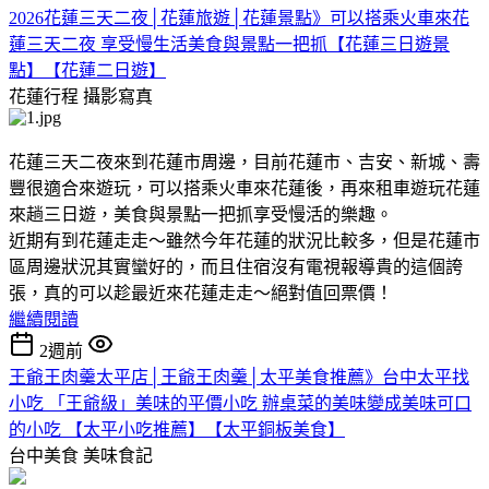
2026花蓮三天二夜│花蓮旅遊│花蓮景點》可以搭乘火車來花
蓮三天二夜 享受慢生活美食與景點一把抓【花蓮三日遊景
點】【花蓮二日遊】
花蓮行程
攝影寫真
花蓮三天二夜來到花蓮市周邊，目前花蓮市、吉安、新城、壽
豐很適合來遊玩，可以搭乘火車來花蓮後，再來租車遊玩花蓮
來趟三日遊，美食與景點一把抓享受慢活的樂趣。
近期有到花蓮走走～雖然今年花蓮的狀況比較多，但是花蓮市
區周邊狀況其實蠻好的，而且住宿沒有電視報導貴的這個誇
張，真的可以趁最近來花蓮走走～絕對值回票價！
繼續閱讀
2週前
王爺王肉羹太平店│王爺王肉羹│太平美食推薦》台中太平找
小吃 「王爺級」美味的平價小吃 辦桌菜的美味變成美味可口
的小吃 【太平小吃推薦】【太平銅板美食】
台中美食
美味食記