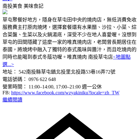
南投美食
美味食記
草屯聚餐好地方，隱身在草屯田中央的燒肉店，無低消費免收
服務費主打原肉燒烤，選擇套餐還有水果醋、沙拉、小菜、綜
合菜盤、生菜以及火鍋湯底，深受不少在地人喜愛喔。沒想到
草屯的田間隱藏了這麼一家的唯真燒肉店，老闆曾長期居住在
泰國，將燒烤中融入了獨特的泰式風味與醬汁，而且吃燒肉的
同時也能喝到泰式冬蔭功喔。唯真燒肉 南投草屯店
<地圖點
選...>
地址： 542南投縣草屯鎮北投里北投路53巷16弄72號
電話號碼： 0976 622 648
營業時間： 11:00–14:00, 17:00–21:00 週一公休
FB:
https://www.facebook.com/wzyakiniku?locale=zh_TW
繼續閱讀