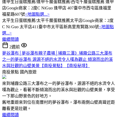
逢甲生日蛋糕推薦/逢甲千層蛋糕推薦/西屯千層蛋糕推薦 逢甲
店Google商家：2度C NiGuo 逢甲店 407臺中市西屯區逢福里
福星路607號
<地圖點選...>
太平生日蛋糕推薦/太平千層蛋糕推薦太平店Google商家：2度
C Ni Guo 太平店411臺中市太平區新高里育賢路360號
<地圖點
選...>
繼續閱讀
2週前
夢谷瀑布│夢谷瀑布親子農場│埔霧三瀑》埔霧公路三大瀑布
之一的夢谷瀑布 源源不絕的水流令人嘆為觀止 傾瀉而出的溪
水與壯觀的山壁美景【南投景點】【南投秘境】
南投景點
國內旅遊
來到埔霧公路三大瀑布之一的夢谷瀑布，源源不絕的水流令人
嘆為觀止，看著不斷傾瀉而出的溪水與壯觀的山壁美景，享受
一下那山野景色的好地方。
舊地重遊來到位在南豐村的夢谷瀑布，瀑布兩側山壁高聳近距
離看更是壯觀。
繼續閱讀