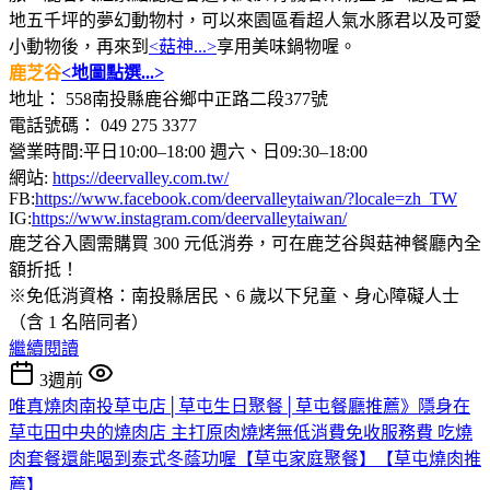
地五千坪的夢幻動物村，可以來園區看超人氣水豚君以及可愛
小動物後，再來到
<菇神...>
享用美味鍋物喔。
鹿芝谷
<地圖點選...>
地址： 558南投縣鹿谷鄉中正路二段377號
電話號碼： 049 275 3377
營業時間:平日10:00–18:00 週六、日09:30–18:00
網站:
https://deervalley.com.tw/
FB:
https://www.facebook.com/deervalleytaiwan/?locale=zh_TW
IG:
https://www.instagram.com/deervalleytaiwan/
鹿芝谷入園需購買 300 元低消券，可在鹿芝谷與菇神餐廳內全
額折抵！
※免低消資格：南投縣居民、6 歲以下兒童、身心障礙人士
（含 1 名陪同者）
繼續閱讀
3週前
唯真燒肉南投草屯店│草屯生日聚餐│草屯餐廳推薦》隱身在
草屯田中央的燒肉店 主打原肉燒烤無低消費免收服務費 吃燒
肉套餐還能喝到泰式冬蔭功喔【草屯家庭聚餐】【草屯燒肉推
薦】