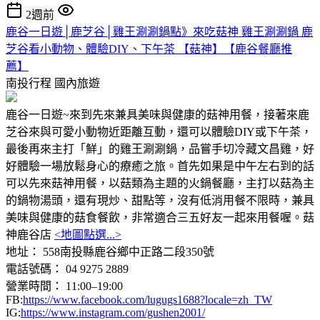
2週前
鹿谷一日遊│鹿芝谷│雞王涮涮鍋點》來吃菇神 雞王涮涮鍋 鹿
芝谷看小動物、體驗DIY、下午茶 【菇神】【鹿谷餐廳推
薦】
南投行程
國內旅遊
鹿谷一日遊~來到先來兼具美味與健康的菇神用餐，接著來鹿
芝谷來與可愛小動物近距離互動，還可以體驗DIY或下午茶，
最後再來主打「鮮」的雞王涮涮鍋，品嘗手切冷藏文昌雞，好
好體驗一場放鬆身心的療癒之旅。首先如果是中午左右到的話
可以先來菇神用餐，以菇類為主題的火鍋餐廳，主打以菇為主
的鍋物湯頭，還有現炒、甜點等，沒有低消用餐不限時，兼具
美味與健康的菇食餐飲，非常適合三五好友一起來用餐喔。菇
神鹿谷店
<地圖點選...>
地址： 558南投縣鹿谷鄉中正路二段350號
電話號碼： 04 9275 2889
營業時間： 11:00–19:00
FB:
https://www.facebook.com/lugugs1688?locale=zh_TW
IG:
https://www.instagram.com/gushen2001/