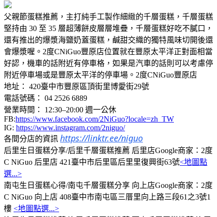
父親節蛋糕推薦，主打純手工製作細緻的千層蛋糕，千層蛋糕
堅持由 30 至 35 層超薄餅皮層層堆疊，千層蛋糕好吃不膩口，
還有推出的爆漿海鹽奶蓋蛋糕，鹹甜交織的獨特風味切開後還
會爆漿喔。2度CNiGuo豐原店位置就在豐原太平洋正對面相當
好認，機車的話附近有停車格，如果是汽車的話則可以考慮停
附近停車場或是豐原太平洋的停車場。2度CNiGuo豐原店
地址： 420臺中市豐原區頂街里博愛街29號
電話號碼： 04 2526 6889
營業時間： 12:30–20:00 週一公休
FB:
https://www.facebook.com/2NiGuo?locale=zh_TW
IG:
https://www.instagram.com/2niguo/
https://linktr.ee/niguo
各間分店的資訊
后里生日蛋糕分享/后里千層蛋糕推薦 后里店Google商家：2度
C NiGuo 后里店 421臺中市后里區后里里復興街63號
<地圖點
選...>
南屯生日蛋糕心得/南屯千層蛋糕分享 向上店Google商家：2度
C NiGuo 向上店 408臺中市南屯區三厝里向上路三段61之3號1
樓
<地圖點選...>