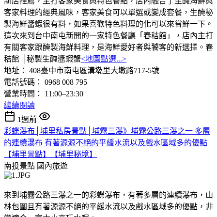
新店推薦，主打客家美食與特色餐點，店內融合了生醃海鮮與
客家料理的經典風味，客家美食可以單選或變成套餐，生醃秘
製海鮮醬蝦很有料，如果喜歡特色料理的化可以來嘗鮮一下。
這次來到台中南屯新開的一家特色餐廳「春秸館」，店內主打
有關客家跟醃製海鮮料理，是海鮮愛好者與饕客的新選擇。春
秸館 │秘製生醃醬蝦蟹
<地圖點選...>
地址： 408臺中市南屯區溝墘里大墩路717-5號
電話號碼： 0968 008 795
營業時間： 11:00–23:30
繼續閱讀
1週前
彩蝶瀑布│埔里私房景點│埔霧三瀑》埔霧公路三瀑之一 多層
的連續瀑布 有著源源不絕的平緩水流以及戲水區域多的優點
【埔里景點】【埔里秘境】
南投景點
國內旅遊
來到埔霧公路三瀑之一的彩蝶瀑布，有著多層的連續瀑布，山
林包圍且有著源源不絕的平緩水流以及戲水區域多的優點，非