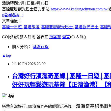
活動時間:7月1日至9月15日
基隆雙層觀光巴士官方網站(
https://www.keelungcitytour.com.tw/
(繼續閱讀...)
文章標籤：
基隆一日遊
基隆旅遊
基隆雙層觀光巴士
基隆觀光巴士
基隆
GO阿綸@旅人狂潮 發表在
痞客邦
留言
(0)
人氣(
)
個人分類：
基隆行程
▲top
Jul
10
Fri
2026
23:09
台灣好行濱海奇基線│基隆一日遊│基
好好玩輕鬆遊玩基隆【正濱漁港】【
濱海奇基線串聯
搭乘台灣好行T99濱海奇基線輕鬆玩基隆，