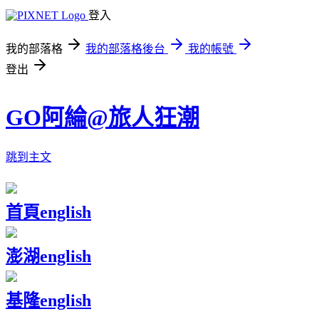
登入
我的部落格
我的部落格後台
我的帳號
登出
GO阿綸@旅人狂潮
跳到主文
首頁
english
澎湖
english
基隆
english