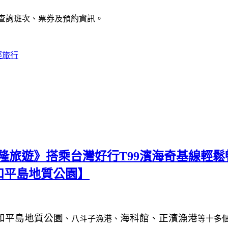
)查詢班次、票券及預約資訊。
輕旅行
隆旅遊》搭乘台灣好行T99濱海奇基線輕鬆
和平島地質公園】
和平島地質公園
海科館、
正濱漁港
、八斗子漁港、
等十多