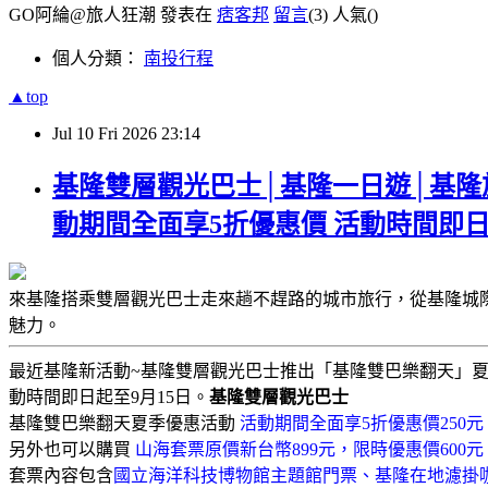
GO阿綸@旅人狂潮 發表在
痞客邦
留言
(3)
人氣(
)
個人分類：
南投行程
▲top
Jul
10
Fri
2026
23:14
基隆雙層觀光巴士│基隆一日遊│基隆
動期間全面享5折優惠價 活動時間即日
來基隆搭乘雙層觀光巴士走來趟不趕路的城市旅行，從基隆城
魅力。
最近基隆新活動~基隆雙層觀光巴士推出「基隆雙巴樂翻天」夏
動時間即日起至9月15日。
基隆雙層觀光巴士
基隆雙巴樂翻天夏季優惠活動
活動期間全面享5折優惠價250元
另外也可以購買
山海套票原價新台幣899元，限時優惠價600元
套票內容包含
國立海洋科技博物館主題館門票、基隆在地濾掛