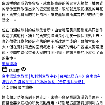
磁磚拼貼而成的集會所，就像幅畫般的美景令人驚豔，抽象式
的想像空間散發出來的濃濃藝術感，眼前就是眼花撩亂的萬花
筒，馬賽克拼貼的特色風格，讓成龍集會所成為在地的熱門景
點之一。
位在口湖成龍村的成龍集會所，由當地居民與藝術家共同創作
改造了成龍村，牆上的馬賽克磁磚是小朋友一個個拼貼上去，
真的很難想像曾經是老舊的屋子所改建而成的，雖然空間不
大，但在鄉村再造的空間概念中，裏頭的精心布置讓人驚嘆連
連，空間中還保留著大家的共同回憶，也讓荒廢的小屋有了新
的生命。
繼續閱讀
12年前
台南漂流木教堂│加利利宣教中心│台南諾亞方舟》台南也有
諾亞方舟 身藏在玉井的私房景點【台南玉井景點】
台南景點
國內旅遊
這次做足功課來到玉井走走，來這不僅是嘗甜滋滋的芒果冰，
而且也要來這裡的私房景點走走，特別是這麼獨特加利利方舟