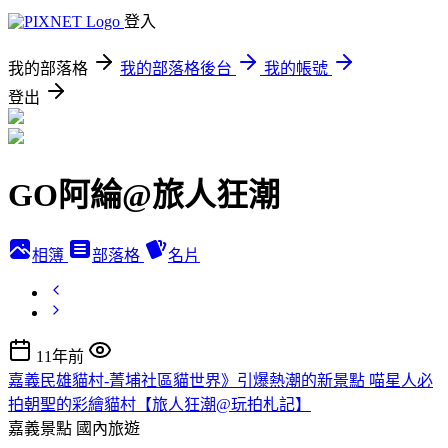
登入
我的部落格
我的部落格後台
我的帳號
登出
GO阿綸@旅人狂潮
相簿
部落格
名片
11年前
嘉義民雄貓村-菁埔社區貓世界》引爆熱潮的新景點 喵星人必
拍朝聖的彩繪貓村【旅人狂潮@玩拍札記】
嘉義景點
國內旅遊