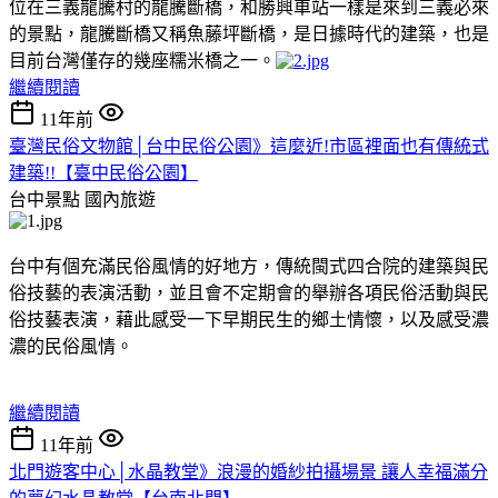
位在三義龍騰村的龍騰斷橋，和勝興車站一樣是來到三義必來
的景點，龍騰斷橋又稱魚藤坪斷橋，是日據時代的建築，也是
目前台灣僅存的幾座糯米橋之一。
繼續閱讀
11年前
臺灣民俗文物館│台中民俗公園》這麼近!市區裡面也有傳統式
建築!!【臺中民俗公園】
台中景點
國內旅遊
台中有個充滿民俗風情的好地方，傳統閩式四合院的建築與民
俗技藝的表演活動，並且會不定期會的舉辦各項民俗活動與民
俗技藝表演，藉此感受一下早期民生的鄉土情懷，以及感受濃
濃的民俗風情。
繼續閱讀
11年前
北門遊客中心│水晶教堂》浪漫的婚紗拍攝場景 讓人幸福滿分