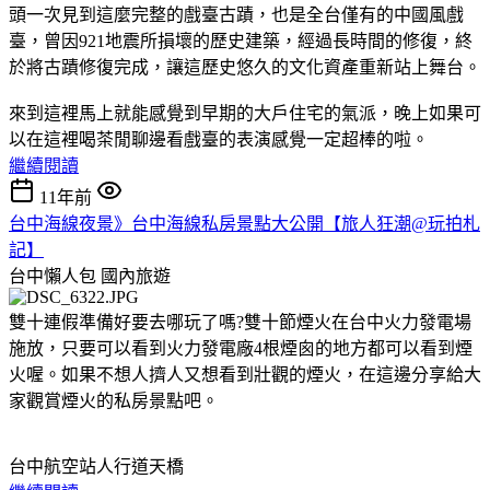
頭一次見到這麼完整的戲臺古蹟，也是全台僅有的中國風戲
臺，曾因921地震所損壞的歷史建築，經過長時間的修復，終
於將古蹟修復完成，讓這歷史悠久的文化資產重新站上舞台。
來到這裡馬上就能感覺到早期的大戶住宅的氣派，晚上如果可
以在這裡喝茶閒聊邊看戲臺的表演感覺一定超棒的啦。
繼續閱讀
11年前
台中海線夜景》台中海線私房景點大公開【旅人狂潮@玩拍札
記】
台中懶人包
國內旅遊
雙十連假準備好要去哪玩了嗎?雙十節煙火在台中火力發電場
施放，只要可以看到火力發電廠4根煙囪的地方都可以看到煙
火喔。如果不想人擠人又想看到壯觀的煙火，在這邊分享給大
家觀賞煙火的私房景點吧。
台中航空站人行道天橋