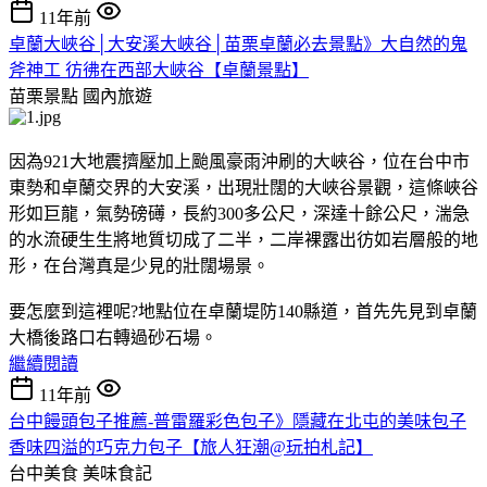
11年前
卓蘭大峽谷│大安溪大峽谷│苗栗卓蘭必去景點》大自然的鬼
斧神工 彷彿在西部大峽谷【卓蘭景點】
苗栗景點
國內旅遊
因為921大地震擠壓加上颱風豪雨沖刷的大峽谷，位在台中市
東勢和卓蘭交界的大安溪，出現壯闊的大峽谷景觀，這條峽谷
形如巨龍，氣勢磅礡，長約300多公尺，深達十餘公尺，湍急
的水流硬生生將地質切成了二半，二岸裸露出彷如岩層般的地
形，在台灣真是少見的壯闊場景。
要怎麼到這裡呢?地點位在卓蘭堤防140縣道，首先先見到卓蘭
大橋後路口右轉過砂石場。
繼續閱讀
11年前
台中饅頭包子推薦-普雷羅彩色包子》隱藏在北屯的美味包子
香味四溢的巧克力包子【旅人狂潮@玩拍札記】
台中美食
美味食記