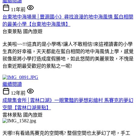
繼續閱讀
11年前
台東地中海場景│豐源國小》尋找浪漫的地中海風情 藍白相間
的最美小學【台東地中海風情】
台東景點
國內旅遊
太美啦~~!!!這真的是小學嗎?讓人不敢相信!來這裡讀書的小學
生真的好幸福，天天都能在藍白相間的地中海風情上學，感覺
就像是將小學打造成度假勝地，如此悠閒的美麗景致，不愧是
台東近期最受歡迎的景點之一呢!
繼續閱讀
12年前
成龍集會所│雲林口湖》一眼驚豔的夢想彩繪村 馬賽克的夢幻
空間【雲林口湖景點】
雲林景點
國內旅遊
天哪!!有看過馬賽克的空間嗎? 整個空間也太夢幻了吧，手工