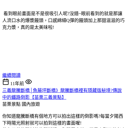
看到眼前畫面是不是很吸引人呢?沒錯~眼前看到的就是那讓
人流口水的爆漿饅頭，口感綿細Q彈的饅頭加上那甜滋滋的巧
克力漿，真的是太美味啦!
繼續閱讀
11年前
三義龍騰斷橋│魚藤坪斷橋》龍騰斷橋裡有隱藏版秘境?傳說
中的鐵路倒影【苗栗三義景點】
苗栗景點
國內旅遊
你知道龍騰斷橋有個地方可以拍出這樣的倒影嗎?每當夕陽西
下時陽光照射就可以拍到這樣的畫面喔!