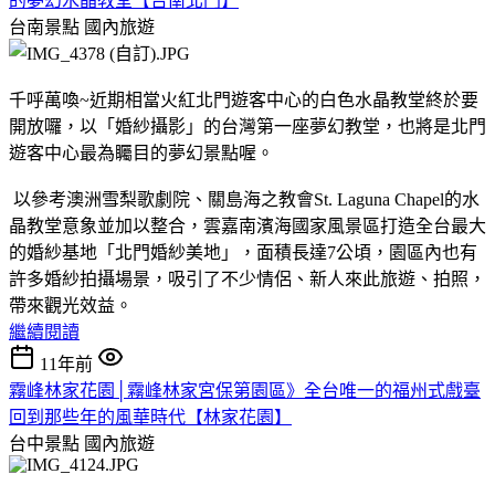
的夢幻水晶教堂【台南北門】
台南景點
國內旅遊
千呼萬喚~近期相當火紅北門遊客中心的白色水晶教堂終於要
開放囉，以「婚紗攝影」的台灣第一座夢幻教堂，也將是北門
遊客中心最為矚目的夢幻景點喔。
以參考澳洲雪梨歌劇院、關島海之教會St. Laguna Chapel的水
晶教堂意象並加以整合，雲嘉南濱海國家風景區打造全台最大
的婚紗基地「北門婚紗美地」，面積長達7公頃，園區內也有
許多婚紗拍攝場景，吸引了不少情侶、新人來此旅遊、拍照，
帶來觀光效益。
繼續閱讀
11年前
霧峰林家花園│霧峰林家宮保第園區》全台唯一的福州式戲臺
回到那些年的風華時代【林家花園】
台中景點
國內旅遊