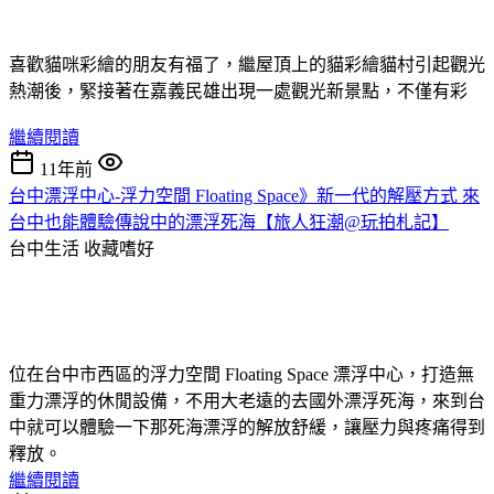
喜歡貓咪彩繪的朋友有福了，繼屋頂上的貓彩繪貓村引起觀光
熱潮後，緊接著在嘉義民雄出現一處觀光新景點，不僅有彩
繼續閱讀
11年前
台中漂浮中心-浮力空間 Floating Space》新一代的解壓方式 來
台中也能體驗傳說中的漂浮死海【旅人狂潮@玩拍札記】
台中生活
收藏嗜好
位在台中市西區的浮力空間 Floating Space 漂浮中心，打造無
重力漂浮的休閒設備，不用大老遠的去國外漂浮死海，來到台
中就可以體驗一下那死海漂浮的解放舒緩，讓壓力與疼痛得到
釋放。
繼續閱讀