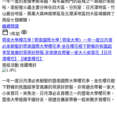
一年一度的賞螢季節來臨，每年最熱門的區域之一莫過於南投
啦，南投螢火蟲主要分佈在四大區，分別是：日月潭地區、竹
山鹿谷地區、奧萬大森林遊樂區及北港溪地區四大區域橫跨了
南投七個鄉鎮。
繼續閱讀
3年前
暨南大學櫻花季│暨南國際大學│暨南大學》一年一度日月潭
必來朝聖的暨南國際大學櫻花季 坐在櫻花樹下野餐的氛圍超
享受寬廣的草原好舒服 非常適合帶著一家大小來賞花【日月
潭櫻花】【埔里櫻花】
南投活動
收藏嗜好
一年一度日月潭必來朝聖的暨南國際大學櫻花季，坐在櫻花樹
下野餐的氛圍超享受寬廣的草原好舒服，非常適合帶著一家大
小來賞花。來魚池、日月潭必去賞櫻之一的暨南大學櫻花季，
暨南大學道路平緩好走，很適合攜家帶眷一起來散步賞櫻花。