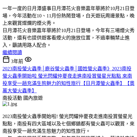
一年一度的日月潭盛事日月潭花火音樂嘉年華將於10月21日登
場，今年活動在10、11月份熱鬧登場，白天遊玩周邊景點，晚
上來觀賞燦爛的煙火秀。
日月潭花火音樂嘉年華將於10月21日登場，今年有三場煙火秀
活動，還有也提供遊客看煙火的施放位置，不過車輛禁止進
入，籲請用路人配合。
繼續閱讀
3年前
2023南投螢火蟲季│鹿谷螢火蟲季│國姓螢火蟲季》2023南投
螢火蟲季開始啦 螢光閃耀仲夏夜走進南投賞螢星光點點 來南
投享受一趟充滿生態魅力的知性旅行【日月潭螢火蟲季】【奧
萬大螢火蟲季】
南投活動
國內旅遊
2023南投螢火蟲季開始啦! 螢光閃耀仲夏夜走進南投賞螢星光
點點，南投有四大區域以及七個鄉鎮都有螢火蟲可以觀賞，來
南投享受一趟充滿生態魅力的知性旅行。