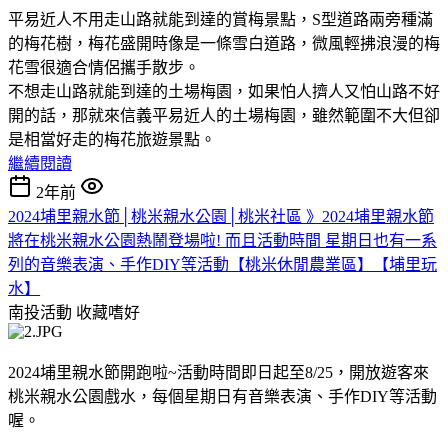
平易近人不用走山路就能到達的賞梅景點，S型道路兩旁種滿
的梅花樹，梅花盛開時像是一條雪白道路，微風輕拂浪漫的梅
花雪很適合情侶攜手散步。
不想走山路就能到達的土場梅園，如果怕人擠人又怕山路不好
開的話，那就來信義平易近人的土場梅園，雖然範圍不大但卻
是相當好走的梅花旅遊景點。
繼續閱讀
2年前
2024埔里親水節│桃米親水公園│桃米社區 》2024埔里親水節
將在桃米親水公園熱鬧登場啦! 而且活動時間 星期日也有一系
列的音樂表演、手作DIY等活動【桃米休閒農業區】【埔里玩
水】
南投活動
收藏嗜好
2024埔里親水節開跑啦~活動時間即日起至8/25，開放遊客來
桃米親水公園戲水，每個星期日有音樂表演、手作DIY等活動
喔。