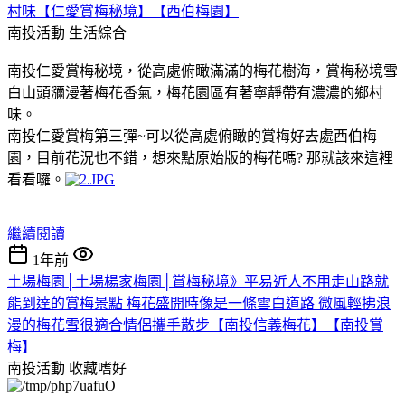
村味【仁愛賞梅秘境】【西伯梅園】
南投活動
生活綜合
南投仁愛賞梅秘境，從高處俯瞰滿滿的梅花樹海，賞梅秘境雪
白山頭瀰漫著梅花香氣，梅花園區有著寧靜帶有濃濃的鄉村
味。
南投仁愛賞梅第三彈~可以從高處俯瞰的賞梅好去處西伯梅
園，目前花況也不錯，想來點原始版的梅花嗎? 那就該來這裡
看看囉。
繼續閱讀
1年前
土場梅園│土場楊家梅園│賞梅秘境》平易近人不用走山路就
能到達的賞梅景點 梅花盛開時像是一條雪白道路 微風輕拂浪
漫的梅花雪很適合情侶攜手散步【南投信義梅花】【南投賞
梅】
南投活動
收藏嗜好