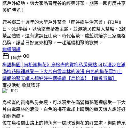
館戶外綠地，讓大家品嘗鹿谷的經典好茶，期待一起再度共享
美好時光！
鹿谷鄉三十週年的大型戶外茶會「鹿谷鄉生活茶會」在3月8
日、9日舉辦，以晤望叁拾為主題，並邀請16位茶人茶席、2款
茶品體驗，還有邀請丘山茶、時代茗茶、蘿藍烘焙等三家風格
品牌，讓昔日好友來相聚，一起延續相聚的歡樂。
繼續閱讀
1年前
梅語梅園│烏松崙梅花》烏松崙的賞梅私房景點 可以漫步在滿
滿梅花隧裡感受一下大片白雪森林的浪漫 白色的梅花雪加上
晴朗的藍天讓人想好好拍個過癮【烏松崙】【南投賞梅】
南投活動
收藏嗜好
烏松崙的賞梅私房美境，可以漫步在滿滿梅花隧裡感受一下大
片白雪森林的浪漫，白色的梅花雪加上晴朗的藍天讓人想好好
拍個過癮。
位在烏松崙山路上的轉角有一處欣賞梅花的好去處，梅園傳承