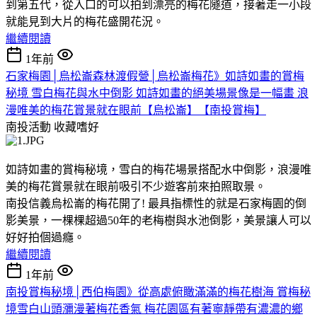
到第五代，從入口的可以拍到漂亮的梅花隧道，接著走一小段
就能見到大片的梅花盛開花況。
繼續閱讀
1年前
石家梅園│烏松崙森林渡假營│烏松崙梅花》如詩如畫的賞梅
秘境 雪白梅花與水中倒影 如詩如畫的絕美場景像是一幅畫 浪
漫唯美的梅花賞景就在眼前【烏松崙】【南投賞梅】
南投活動
收藏嗜好
如詩如畫的賞梅秘境，雪白的梅花場景搭配水中倒影，浪漫唯
美的梅花賞景就在眼前吸引不少遊客前來拍照取景。
南投信義烏松崙的梅花開了! 最具指標性的就是石家梅園的倒
影美景，一棵棵超過50年的老梅樹與水池倒影，美景讓人可以
好好拍個過癮。
繼續閱讀
1年前
南投賞梅秘境│西伯梅園》從高處俯瞰滿滿的梅花樹海 賞梅秘
境雪白山頭瀰漫著梅花香氣 梅花園區有著寧靜帶有濃濃的鄉