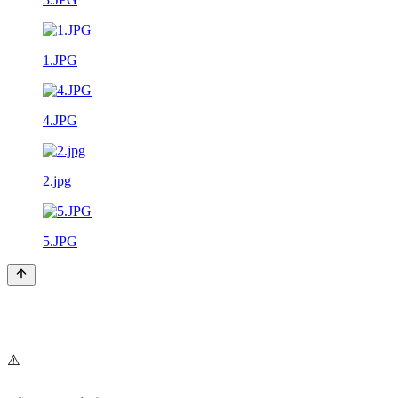
1.JPG
4.JPG
2.jpg
5.JPG
⚠️