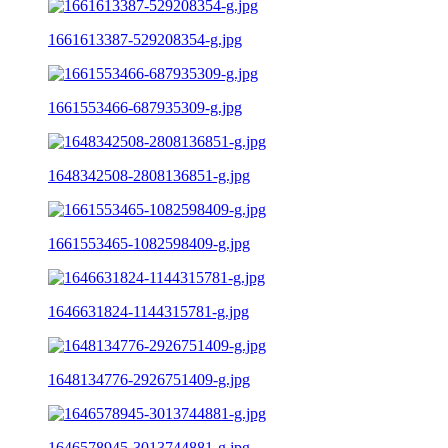
1661613387-529208354-g.jpg
1661553466-687935309-g.jpg
1648342508-2808136851-g.jpg
1661553465-1082598409-g.jpg
1646631824-1144315781-g.jpg
1648134776-2926751409-g.jpg
1646578945-3013744881-g.jpg