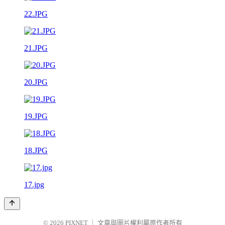
22.JPG
21.JPG
20.JPG
19.JPG
18.JPG
17.jpg
© 2026
PIXNET
｜
文章與圖片權利屬原作者所有